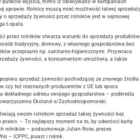
 w punkcie wyjścia, mimo iż obiecywano w kampaniach
ej sprawie. Rolnicy muszą mieć możliwość łatwej sprzedaż
 o sprzedaży żywności przez rolników jest w sejmowej
ga Łopata.
ści przez rolników stwarza warunki do sprzedaży produktów
posób tradycyjny, domowy, z własnego gospodarstwa bez
ików przepisami np. sanitarno-higienicznymi. Przywraca
sprzedaży żywności, a konsumentom umożliwia, a także
 popiera sprzedaż żywności pochodzącej ze znanego źródła
w czy też nieznanych producentów z UE lub spoza
ia dokładnego adresu swojego gospodarstwa – podkreśla
stowarzyszenia Ekoland o/Zachodniopomorski.
iwiają swoim rolnikom sprzedaż takiej żywności bez
go prawo. – To najlepszy moment na to, by odwrócić kartę
ch rolników – podsumowuje Julian Rose, prezes
si – ICPPC, pisarz i rolnik.