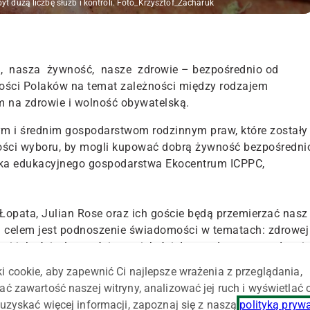
byt dużą liczbę służb i kontroli. Foto_Krzysztof_Zacharuk
a, nasza żywność, nasze zdrowie – bezpośrednio od
mości Polaków na temat zależności między rodzajem
m na zdrowie i wolność obywatelską.
ym i średnim gospodarstwom rodzinnym praw, które zostały
ści wyboru, by mogli kupować dobrą żywność bezpośredni
lka edukacyjnego gospodarstwa Ekocentrum ICPPC,
Łopata, Julian Rose oraz ich goście będą przemierzać nasz
ch celem jest podnoszenie świadomości w tematach: zdrowej
wa i jakością żywności oraz ich ścisłym wpływem na zdrowi
i cookie, aby zapewnić Ci najlepsze wrażenia z przeglądania,
ać zawartość naszej witryny, analizować jej ruch i wyświetlać
ie dla stanowiska w sprawie projektów ustaw: o sprzedaży
uzyskać więcej informacji, zapoznaj się z naszą
polityką pryw
j współpracy z rolnikami-praktykami oraz projektu ustawy o