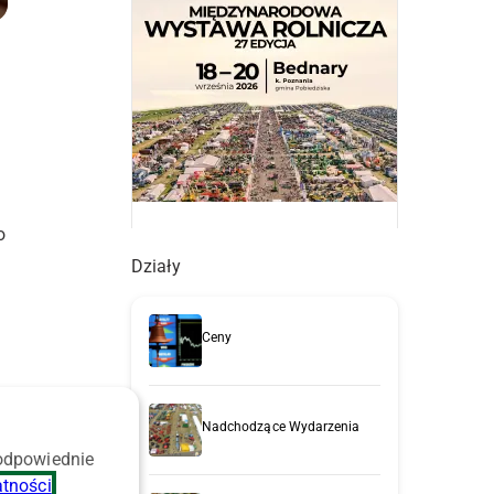
o
Działy
Ceny
e
Nadchodzące Wydarzenia
 odpowiednie
atności
.