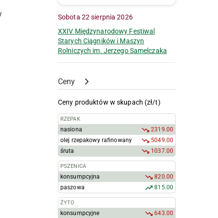
y
Sobota 22 sierpnia 2026
XXIV Międzynarodowy Festiwal
Starych Ciągników i Maszyn
Rolniczych im. Jerzego Samelczaka
Ceny
Ceny produktów w skupach (zł/t)
RZEPAK
nasiona
2319.00
olej rzepakowy rafinowany
5049.00
śruta
1037.00
PSZENICA
konsumpcyjna
820.00
paszowa
815.00
ŻYTO
konsumpcyjne
643.00