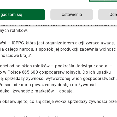
Zgadzam się
Ustawienia
Od
w Warszawie, Wrocławiu, Katowicach, Łodzi, Szczecinie,
Sobótce i Rajczy. Podczas spotkań odbędą się prezentacje i
nych rolników.
si – ICPPC, która jest organizatorem akcji zwraca uwagę,
ia całego narodu, a sposób jej produkcji zapewnia wolność
wnościowe kraju".
ności od polskich rolników – podkreśla Jadwiga Łopata. –
ło w Polsce 665 600 gospodarstw rolnych. Do ich upadku
lnej sprzedaży żywności wytworzonej w ich gospodarstwach.
Polsce odebrano powszechny dostęp do żywności
odukcji żywność z marketów – dodaje.
m obserwuje to, co się dzieje wokół sprzedaży żywności prze