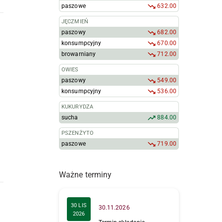
paszowe
632.00
JĘCZMIEŃ
paszowy
682.00
konsumpcyjny
670.00
browarniany
712.00
OWIES
paszowy
549.00
konsumpcyjny
536.00
KUKURYDZA
sucha
884.00
PSZENŻYTO
paszowe
719.00
Ważne terminy
30 LIS
30.11.2026
2026