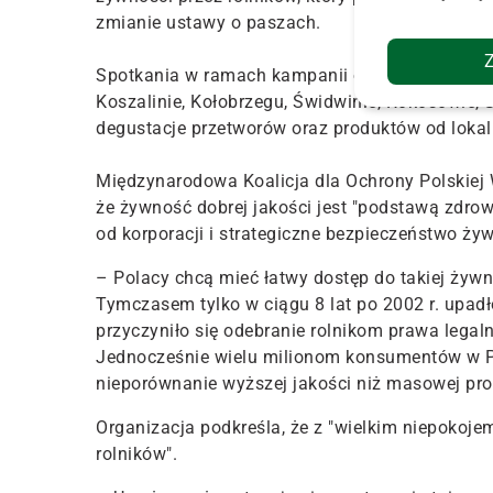
zmianie ustawy o paszach.
Spotkania w ramach kampanii odbędą się m.in. 
Koszalinie, Kołobrzegu, Świdwinie, Rokosowie, 
degustacje przetworów oraz produktów od lokal
Międzynarodowa Koalicja dla Ochrony Polskiej W
że żywność dobrej jakości jest "podstawą zdrow
od korporacji i strategiczne bezpieczeństwo ży
– Polacy chcą mieć łatwy dostęp do takiej żyw
Tymczasem tylko w ciągu 8 lat po 2002 r. upad
przyczyniło się odebranie rolnikom prawa lega
Jednocześnie wielu milionom konsumentów w 
nieporównanie wyższej jakości niż masowej pr
Organizacja podkreśla, że z "wielkim niepokoje
rolników".