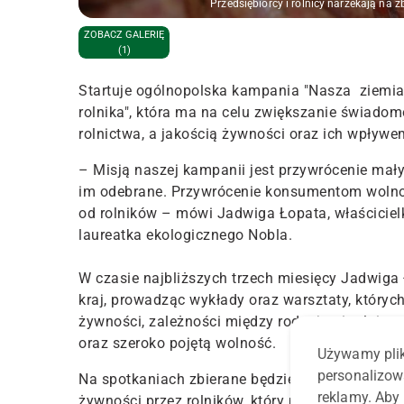
Przedsiębiorcy i rolnicy narzekają na z
ZOBACZ GALERIĘ
(1)
Startuje ogólnopolska kampania "Nasza ziemi
rolnika", która ma na celu zwiększanie świado
rolnictwa, a jakością żywności oraz ich wpływe
– Misją naszej kampanii jest przywrócenie mał
im odebrane. Przywrócenie konsumentom wolno
od rolników – mówi Jadwiga Łopata, właścicie
laureatka ekologicznego Nobla.
W czasie najbliższych trzech miesięcy Jadwiga 
kraj, prowadząc wykłady oraz warsztaty, który
żywności, zależności między rodzajami rolnict
oraz szeroko pojętą wolność.
Używamy plik
personalizow
Na spotkaniach zbierane będzie również poparc
reklamy. Aby 
żywności przez rolników, który powstał w ścisłe