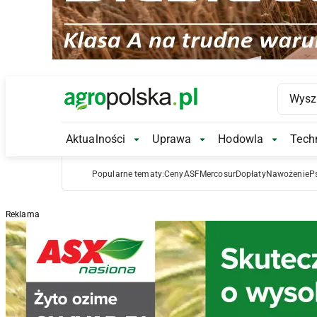
Main Logo
Aktualności
Uprawa
Hodowla
Techn
Aktualności Submenu
Uprawa Submenu
Hodowl
Popularne tematy:
Ceny
ASF
Mercosur
Dopłaty
Nawożenie
P
Reklama