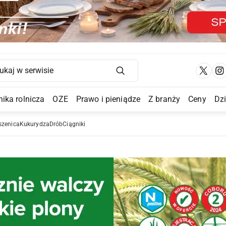
Main Navigation
ika rolnicza
OZE
Prawo i pieniądze
Z branży
Ceny
Dz
a Submenu
szenica
Kukurydza
Drób
Ciągniki