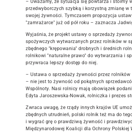
– Uważamy, że sytuacja się powtarza i stoimy
przedwyborczych szybką i korzystną zmianę w t
swojej żywności. Tymczasem propozycja ustawy
"zamrażarce" już od pół roku – zaznacza Jadwi
Wyjaśnia, że projekt ustawy o sprzedaży żywno
spożywczych wytwarzanych przez rolników w s
zbędnego "krępowania" drobnych i średnich roln
rolnikowi "naturalne prawo" do wytwarzania i 
przywraca lepszy dostęp do niej.
– Ustawa o sprzedaży żywności przez rolników
– nie jest to żywność od pokątnych sprzedawcó
Wspólnoty. Nasi rolnicy mają obowiązek podan
Edyta Jaroszewska-Nowak, rolniczka i prezes 
Zwraca uwagę, że rządy innych krajów UE umożl
zbędnych utrudnień, polski rolnik też ma do te
i wygrać grę o prawdziwą żywność i prawdziwy
Międzynarodowej Koalicji dla Ochrony Polskiej W