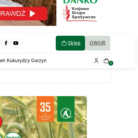
Sklep
OWiUR
ień Kukurydzy Garzyn
0