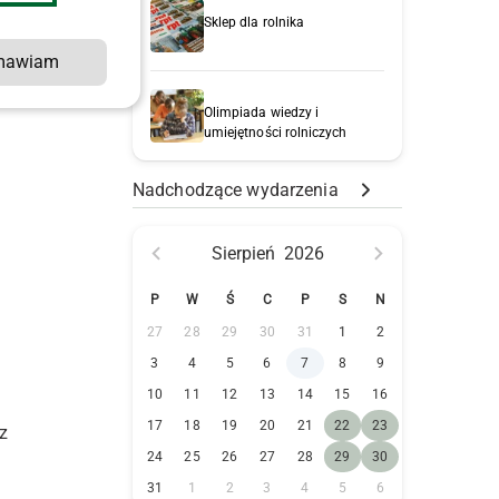
Sklep dla rolnika
mawiam
Olimpiada wiedzy i
umiejętności rolniczych
Nadchodzące wydarzenia
Sierpień
2026
P
W
Ś
C
P
S
N
27
28
29
30
31
1
2
3
4
5
6
7
8
9
10
11
12
13
14
15
16
17
18
19
20
21
22
23
z
24
25
26
27
28
29
30
31
1
2
3
4
5
6