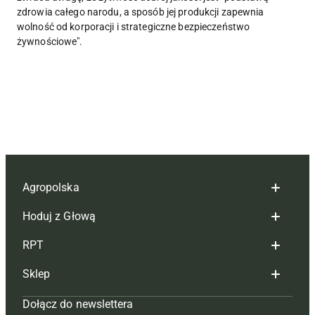
zdrowia całego narodu, a sposób jej produkcji zapewnia
wolność od korporacji i strategiczne bezpieczeństwo
żywnościowe".
Agropolska
Hoduj z Głową
Redakcja
RPT
Reklama
Hoduj z głową bydło
Sklep
Tagi
Hoduj z głową świnie
Redakcja
Dołącz do newslettera
Mapa serwisu
Prenumerata
Prenumerata
Czasopisma i prenumerata