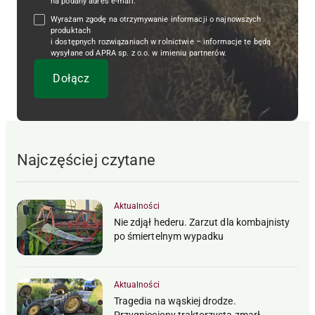
na podany adres e-mail.
Wyrażam zgodę na otrzymywanie informacji o najnowszych
produktach
i dostępnych rozwiązaniach w rolnictwie – informacje te będą
wysyłane od APRA sp. z o.o. w imieniu partnerów.
Najczęściej czytane
Aktualności
Nie zdjął hederu. Zarzut dla kombajnisty
po śmiertelnym wypadku
Aktualności
Tragedia na wąskiej drodze.
Przygnieciony traktorzysta zmarł