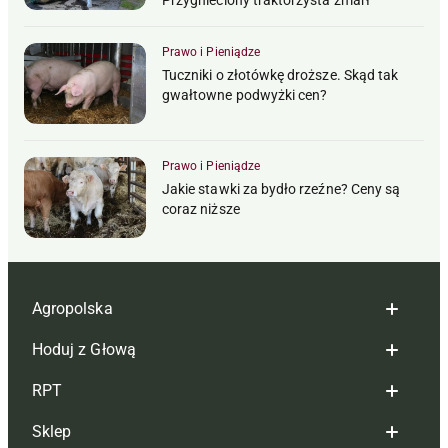
Prawo i Pieniądze
Tuczniki o złotówkę droższe. Skąd tak
gwałtowne podwyżki cen?
Prawo i Pieniądze
Jakie stawki za bydło rzeźne? Ceny są
coraz niższe
Agropolska
Hoduj z Głową
Redakcja
RPT
Reklama
Hoduj z głową bydło
Sklep
Tagi
Hoduj z głową świnie
Redakcja