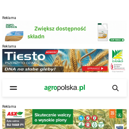
Reklama
Reklama
R
Wyszu
Main Logo
Menu
Reklama