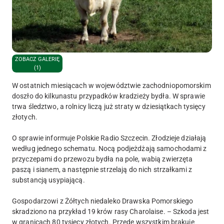
ZOBACZ GALERIĘ
(1)
W ostatnich miesiącach w województwie zachodniopomorskim
doszło do kilkunastu przypadków kradzieży bydła. W sprawie
trwa śledztwo, a rolnicy liczą już straty w dziesiątkach tysięcy
złotych.
O sprawie informuje Polskie Radio Szczecin. Złodzieje działają
według jednego schematu. Nocą podjeżdżają samochodami z
przyczepami do przewozu bydła na pole, wabią zwierzęta
paszą i sianem, a następnie strzelają do nich strzałkami z
substancją usypiającą.
Gospodarzowi z Żółtych niedaleko Drawska Pomorskiego
skradziono na przykład 19 krów rasy Charolaise. – Szkoda jest
w granicach 80 tysięcy złotych. Przede wszystkim brakuje