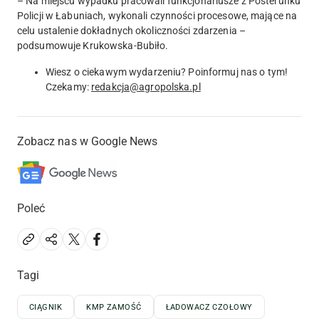
– Na miejscu wypadku pracowali funkcjonariusze z Posterunku
Policji w Łabuniach, wykonali czynności procesowe, mające na
celu ustalenie dokładnych okoliczności zdarzenia –
podsumowuje Krukowska-Bubiło.
Wiesz o ciekawym wydarzeniu? Poinformuj nas o tym!
Czekamy:
redakcja@agropolska.pl
Zobacz nas w Google News
Poleć
Tagi
CIĄGNIK
KMP ZAMOŚĆ
ŁADOWACZ CZOŁOWY