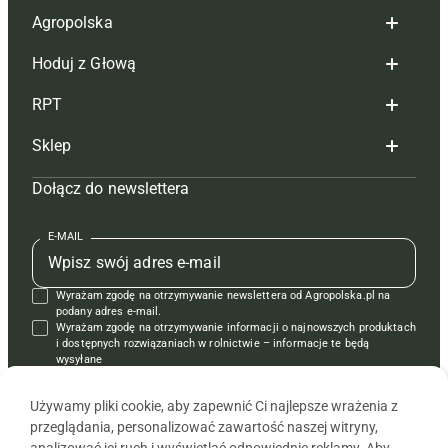
Agropolska
Hoduj z Głową
Redakcja
RPT
Reklama
Hoduj z głową bydło
Sklep
Tagi
Hoduj z głową świnie
Redakcja
Dołącz do newslettera
Mapa serwisu
Prenumerata
Prenumerata
Czasopisma i prenumerata
Kontakt
Redakcja
Reklama
Książki
E-MAIL
Regulamin
Kontakt
Kontakt
Regulamin
Wyrażam zgodę na otrzymywanie newslettera od Agropolska.pl na
Polityka prywatności
Reklama
Krzyżówki
podany adres e-mail.
Wyrażam zgodę na otrzymywanie informacji o najnowszych produktach
i dostępnych rozwiązaniach w rolnictwie – informacje te będą
wysyłane
od APRA sp. z o.o. w imieniu partnerów.
Używamy pliki cookie, aby zapewnić Ci najlepsze wrażenia z
przeglądania, personalizować zawartość naszej witryny,