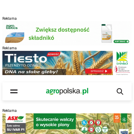
Reklama
Reklama
R
Wyszu
Main Logo
Menu
Reklama