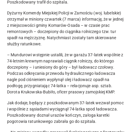
Poszkodowany trafił do szpitala.
Dyżurny Komendy Miejskiej Policji w Zamościu (woj. lubelskie)
otrzymał w miniony czwartek (7 marca) informację, że w jednej
z miejscowości gminy Komarów-Osada – w czasie prac
remontowych – doczepiony do ciągnika rolniczego tzw. tur
spadł na mężczyznę. Natychmiast zostały tam skierowane
służby ratunkowe.
– Mundurowi wstępnie ustalili, że w garażu 37-latek wspólnie z
74-letnim krewnym naprawiali ciągnik rolniczy, do którego
doczepiony – i uniesiony do góry – był ładowacz czołowy.
Podczas odkręcania przewodu hydraulicznego ładowacza
nagle pod ciśnieniem wypłynął olej i ładowacz opadł na
podłogę, przygniatając 74-latka
– relacjonuje asp. sztab.
Dorota Krukowska-Bubiło, oficer prasowy zamojskiej KMP.
Jak dodaje, będący z poszkodowanym 37-latek wezwał pomoc
i wspólnie z sąsiadami wyciągnął 74-latka spod ładowacza.
Poszkodowany doznał urazów kończyn, załoga karetki
pogotowia ratunkowego zabrała go do szpitala.