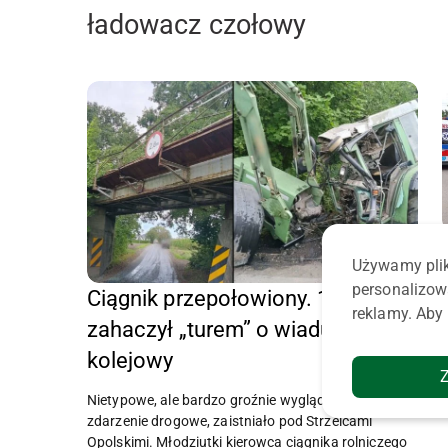
ładowacz czołowy
Używamy plik
personalizow
Ciągnik przepołowiony. 17-latek
reklamy. Aby 
zahaczył „turem” o wiadukt
kolejowy
Nietypowe, ale bardzo groźnie wyglądające
zdarzenie drogowe, zaistniało pod Strzelcami
Opolskimi. Młodziutki kierowca ciągnika rolniczego