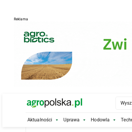
Reklama
Main Logo
Aktualności
Uprawa
Hodowla
Techn
Aktualności Submenu
Uprawa Submenu
Hodowl