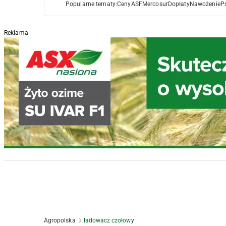
Popularne tematy:
Ceny
ASF
Mercosur
Dopłaty
Nawożenie
P
Reklama
Agropolska
ładowacz czołowy