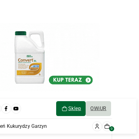
Sklep
OWiUR
ień Kukurydzy Garzyn
0