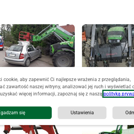
Tragedia na drodze. Ciągnik z „turem”
zderzył się ze skodą, kierowcy nie udało
i cookie, aby zapewnić Ci najlepsze wrażenia z przeglądania,
się uratować
ać zawartość naszej witryny, analizować jej ruch i wyświetlać
Z układu trysnął olej, łado
uzyskać więcej informacji, zapoznaj się z naszą
polityką pryw
opadł i przygniótł 74-latka.
wypadek przy naprawie cią
Zgadzam się
Ustawienia
Od