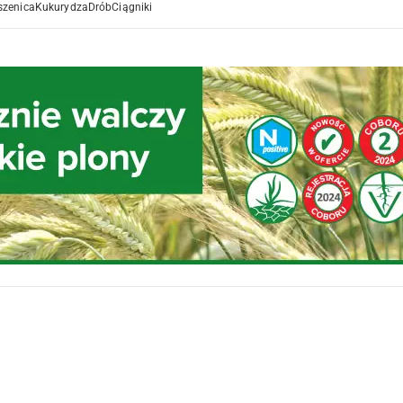
szenica
Kukurydza
Drób
Ciągniki