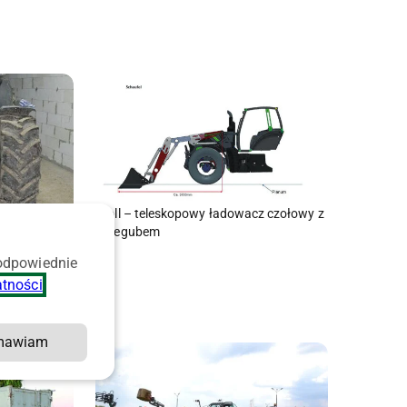
Stoll – teleskopowy ładowacz czołowy z
przegubem
 odpowiednie
wacz nagle
atności
.
 Groźny
gnika
mawiam