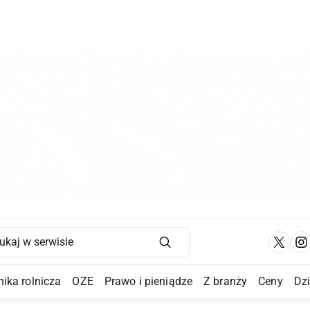
Main Navigation
ika rolnicza
OZE
Prawo i pieniądze
Z branży
Ceny
Dz
a Submenu