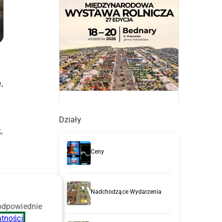
,
Działy
,
Ceny
Nadchodzące Wydarzenia
 odpowiednie
atności
.