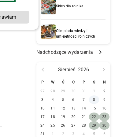
Sklep dla rolnika
mawiam
Olimpiada wiedzy i
umiejętności rolniczych
Nadchodzące wydarzenia
Sierpień
2026
P
W
Ś
C
P
S
N
27
28
29
30
31
1
2
3
4
5
6
7
8
9
10
11
12
13
14
15
16
17
18
19
20
21
22
23
24
25
26
27
28
29
30
31
1
2
3
4
5
6