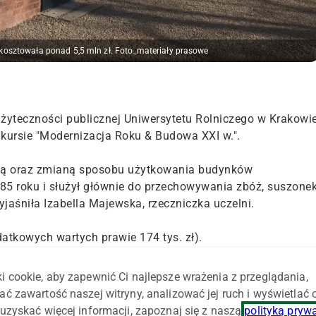
kosztowała ponad 5,5 mln zł. Foto_materiały prasowe
żyteczności publicznej Uniwersytetu Rolniczego w Krakowie
nkursie "Modernizacja Roku & Budowa XXI w.".
wą oraz zmianą sposobu użytkowania budynków
5 roku i służył głównie do przechowywania zbóż, suszonek
jaśniła Izabella Majewska, rzeczniczka uczelni.
datkowych wartych prawie 174 tys. zł).
adał się z trzech połączonych ze sobą budynków:
i cookie, aby zapewnić Ci najlepsze wrażenia z przeglądania,
udynku inwentarskiego i budynku magazynowego.
ać zawartość naszej witryny, analizować jej ruch i wyświetlać
uzyskać więcej informacji, zapoznaj się z naszą
polityką pryw