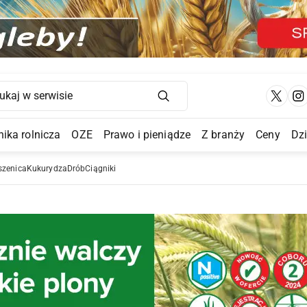
Main Navigation
ika rolnicza
OZE
Prawo i pieniądze
Z branży
Ceny
Dz
a Submenu
szenica
Kukurydza
Drób
Ciągniki