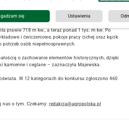
lnię obiekt wykorzystywany był w głównej mierze jako
nku magazynowego funkcjonowało laboratorium prowadzone
Zgadzam się
Ustawienia
Od
 prawie 718 m kw., a teraz ponad 1 tys. m kw. Po
kładowe i ćwiczeniowe, pokoje pracy cichej oraz kącik
o potrzeb osób niepełnosprawnych.
ałością o zachowanie elementów historycznych, dzięki
i kamienne i ceglane – zaznaczyła Majewska.
i oświata. W 12 kategoriach do konkursu zgłoszono 460
j nas o tym. Czekamy:
redakcja@agropolska.pl