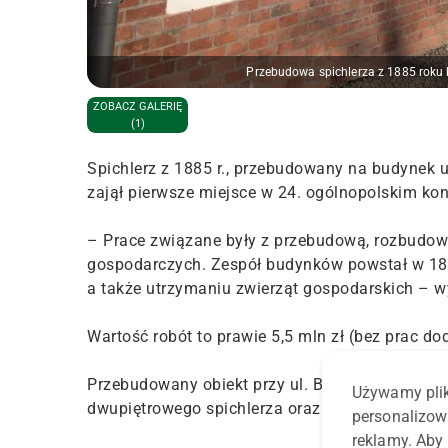
Przebudowa spichlerza z 1885 roku 
ZOBACZ GALERIĘ
(1)
Spichlerz z 1885 r., przebudowany na budynek u
zajął pierwsze miejsce w 24. ogólnopolskim ko
– Prace związane były z przebudową, rozbudo
gospodarczych. Zespół budynków powstał w 188
a także utrzymaniu zwierząt gospodarskich – wy
Wartość robót to prawie 5,5 mln zł (bez prac do
Przebudowany obiekt przy ul. Balickiej 253 skł
Używamy plik
dwupiętrowego spichlerza oraz parterowego b
personalizow
reklamy. Aby 