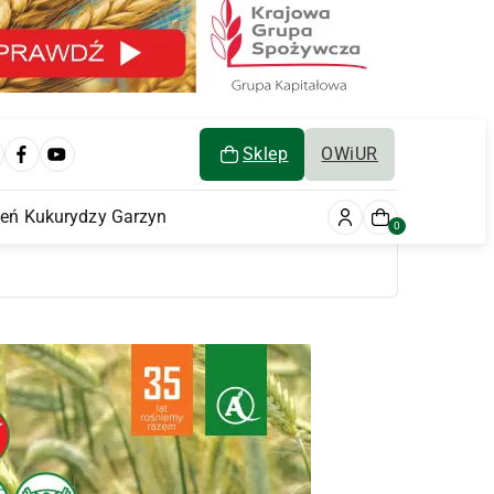
Sklep
OWiUR
ień Kukurydzy Garzyn
0