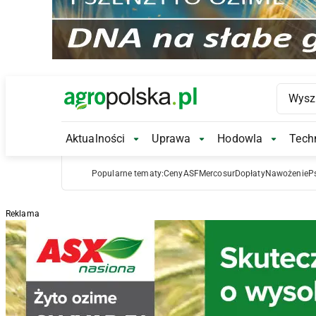
Main Logo
Aktualności
Uprawa
Hodowla
Techn
Aktualności Submenu
Uprawa Submenu
Hodowl
Popularne tematy:
Ceny
ASF
Mercosur
Dopłaty
Nawożenie
P
Reklama