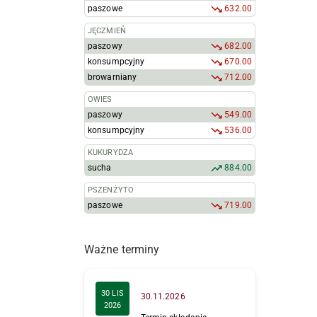
paszowe
632.00
JĘCZMIEŃ
paszowy
682.00
konsumpcyjny
670.00
browarniany
712.00
OWIES
paszowy
549.00
konsumpcyjny
536.00
KUKURYDZA
sucha
884.00
PSZENŻYTO
paszowe
719.00
Ważne terminy
30 LIS
30.11.2026
2026