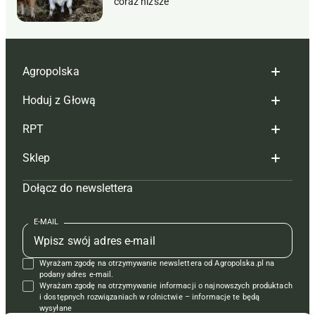
coraz niższe
Agropolska
Hoduj z Głową
Redakcja
RPT
Reklama
Hoduj z głową bydło
Sklep
Tagi
Hoduj z głową świnie
Redakcja
Dołącz do newslettera
Mapa serwisu
Prenumerata
Prenumerata
Czasopisma i prenumerata
Kontakt
Redakcja
Reklama
Książki
E-MAIL
Regulamin
Kontakt
Kontakt
Regulamin
Wyrażam zgodę na otrzymywanie newslettera od Agropolska.pl na
Polityka prywatności
Reklama
Krzyżówki
podany adres e-mail.
Wyrażam zgodę na otrzymywanie informacji o najnowszych produktach
i dostępnych rozwiązaniach w rolnictwie – informacje te będą
wysyłane