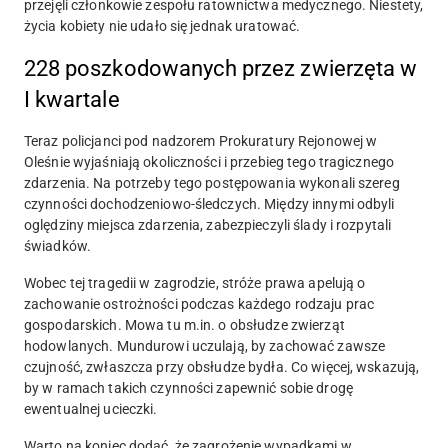
przejęli członkowie zespołu ratownictwa medycznego. Niestety,
życia kobiety nie udało się jednak uratować.
228 poszkodowanych przez zwierzęta w
I kwartale
Teraz policjanci pod nadzorem Prokuratury Rejonowej w
Oleśnie wyjaśniają okoliczności i przebieg tego tragicznego
zdarzenia. Na potrzeby tego postępowania wykonali szereg
czynności dochodzeniowo-śledczych. Między innymi odbyli
oględziny miejsca zdarzenia, zabezpieczyli ślady i rozpytali
świadków.
Wobec tej tragedii w zagrodzie, stróże prawa apelują o
zachowanie ostrożności podczas każdego rodzaju prac
gospodarskich. Mowa tu m.in. o obsłudze zwierząt
hodowlanych. Mundurowi uczulają, by zachować zawsze
czujność, zwłaszcza przy obsłudze bydła. Co więcej, wskazują,
by w ramach takich czynności zapewnić sobie drogę
ewentualnej ucieczki.
Warto na koniec dodać, że zagrożenie wypadkami w