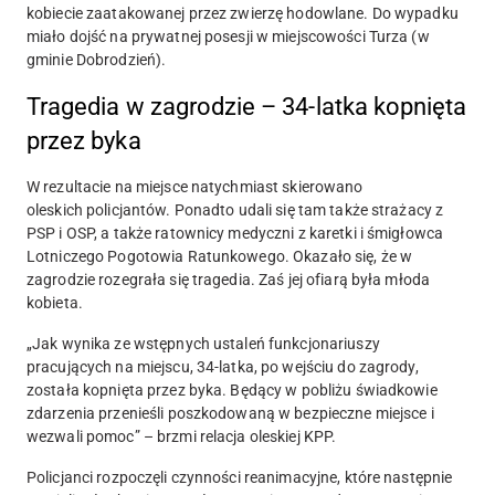
kobiecie zaatakowanej przez zwierzę hodowlane. Do wypadku
miało dojść na prywatnej posesji w miejscowości Turza (w
gminie Dobrodzień).
Tragedia w zagrodzie – 34-latka kopnięta
przez byka
W rezultacie na miejsce natychmiast skierowano
oleskich policjantów. Ponadto udali się tam także strażacy z
PSP i OSP, a także ratownicy medyczni z karetki i śmigłowca
Lotniczego Pogotowia Ratunkowego. Okazało się, że w
zagrodzie rozegrała się tragedia. Zaś jej ofiarą była młoda
kobieta.
„Jak wynika ze wstępnych ustaleń funkcjonariuszy
pracujących na miejscu, 34-latka, po wejściu do zagrody,
została kopnięta przez byka. Będący w pobliżu świadkowie
zdarzenia przenieśli poszkodowaną w bezpieczne miejsce i
wezwali pomoc” – brzmi relacja oleskiej KPP.
Policjanci rozpoczęli czynności reanimacyjne, które następnie