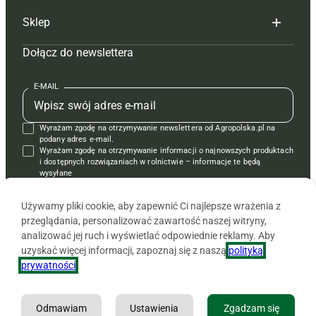
Sklep
Tagi
Hoduj z głową świnie
Redakcja
Dołącz do newslettera
Mapa serwisu
Prenumerata
Prenumerata
Czasopisma i prenumerata
Kontakt
Redakcja
Reklama
Książki
E-MAIL
Regulamin
Kontakt
Kontakt
Regulamin
Wyrażam zgodę na otrzymywanie newslettera od Agropolska.pl na
Polityka prywatności
Reklama
Krzyżówki
podany adres e-mail.
Wyrażam zgodę na otrzymywanie informacji o najnowszych produktach
i dostępnych rozwiązaniach w rolnictwie – informacje te będą
wysyłane
od APRA sp. z o.o. w imieniu partnerów.
Używamy pliki cookie, aby zapewnić Ci najlepsze wrażenia z
przeglądania, personalizować zawartość naszej witryny,
analizować jej ruch i wyświetlać odpowiednie reklamy. Aby
uzyskać więcej informacji, zapoznaj się z naszą
polityką
prywatności
.
Odmawiam
Ustawienia
Zgadzam się
Copyright © 2026 Agencja Promocji Rolnictwa i Agrobiznesu APRA