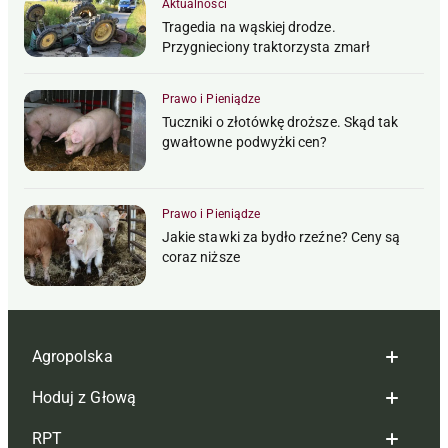
Aktualności
Tragedia na wąskiej drodze.
Przygnieciony traktorzysta zmarł
Prawo i Pieniądze
Tuczniki o złotówkę droższe. Skąd tak
gwałtowne podwyżki cen?
Prawo i Pieniądze
Jakie stawki za bydło rzeźne? Ceny są
coraz niższe
Agropolska
Hoduj z Głową
Redakcja
RPT
Reklama
Hoduj z głową bydło