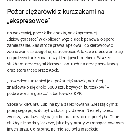
Pożar ciężarówki z kurczakami na
„ekspresówce”
Bo wcześniej, przez kilka godzin, na ekspresowej
„dziewiętnastce” w okolicach węzła Kock panowało spore
zamieszanie. Zaś stróże prawa apelowali do kierowców o
zachowanie szczególnej ostrożności. A także o stosowanie się
do poleceń funkcjonariuszy kierujących ruchem. Wraz ze
służbami drogowymi kierowali oni ruch na drogę serwisową
oraz starą trasę przez Kock.
„Powodem utrudnień jest pożar ciężarówki, w której
znajdowało się około 5000 sztuk żywych kurczaków” –
podawała „na gorąco” lubartowska KPP
.
Szosa w kierunku Lublina była zablokowana. Zresztą dym z
płonącego pojazdu był widoczny z daleka. Niestety część
zwierząt znalazła się na jezdni i na pewno nie przeżyła. Choć
służby nie podały jeszcze, jakie były straty w transportowanym
inwentarzu. Co istotne, na miejscu była Inspekcja