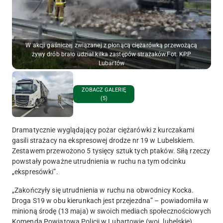
W akcji gaśniczej związanej z płonącą ciężarówką przewożącą
żywy drób brało udział kilka zastępów strażaków.Fot. KPP
Lubartów
ZOBACZ GALERIĘ
(5)
Dramatycznie wyglądający pożar ciężarówki z kurczakami
gasili strażacy na ekspresowej drodze nr 19 w Lubelskiem.
Zestawem przewożono 5 tysięcy sztuk tych ptaków. Siłą rzeczy
powstały poważne utrudnienia w ruchu na tym odcinku
„ekspresówki”.
„Zakończyły się utrudnienia w ruchu na obwodnicy Kocka.
Droga S19 w obu kierunkach jest przejezdna” – powiadomiła w
minioną środę (13 maja) w swoich mediach społecznościowych
Komenda Powiatowa Policji w Lubartowie (woj. lubelskie).