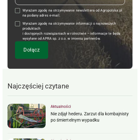
Wyrażam zgodę na otrzymywanie newslettera od Agropolska.pl
na podany adres e-mail.
Wyrażam zgodę na otrzymywanie informacji o najnowszych
produktach
i dostępnych rozwiązaniach w rolnictwie – informacje te będą
wysyłane od APRA sp. z o.o. w imieniu partnerów.
Najczęściej czytane
Aktualności
Nie zdjął hederu. Zarzut dla kombajnisty
po śmiertelnym wypadku