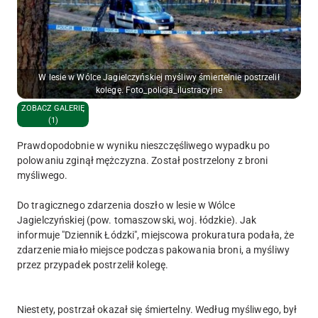
W lesie w Wólce Jagielczyńskiej myśliwy śmiertelnie postrzelił
kolegę. Foto_policja_ilustracyjne
ZOBACZ GALERIĘ
(1)
Prawdopodobnie w wyniku nieszczęśliwego wypadku po
polowaniu zginął mężczyzna. Został postrzelony z broni
myśliwego.
Do tragicznego zdarzenia doszło w lesie w Wólce
Jagielczyńskiej (pow. tomaszowski, woj. łódzkie). Jak
informuje "Dziennik Łódzki", miejscowa prokuratura podała, że
zdarzenie miało miejsce podczas pakowania broni, a myśliwy
przez przypadek postrzelił kolegę.
Niestety, postrzał okazał się śmiertelny. Według myśliwego, był