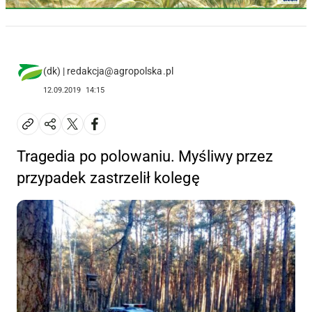
(dk) | redakcja@agropolska.pl
12.09.2019
14:15
Tragedia po polowaniu. Myśliwy przez
przypadek zastrzelił kolegę