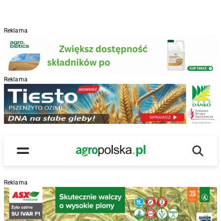
Reklama
Reklama
R
Wyszu
Main Logo
Menu
Reklama