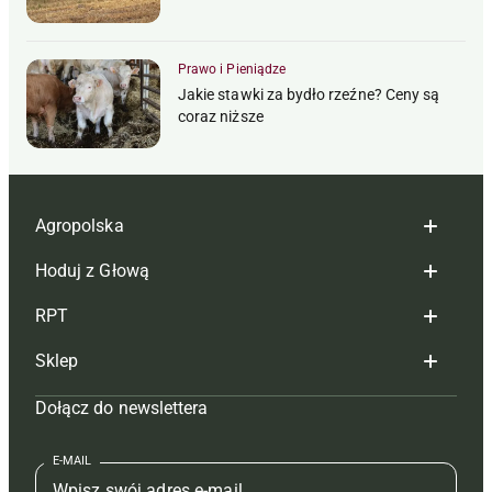
Prawo i Pieniądze
Jakie stawki za bydło rzeźne? Ceny są
coraz niższe
Agropolska
Hoduj z Głową
Redakcja
RPT
Reklama
Hoduj z głową bydło
Sklep
Tagi
Hoduj z głową świnie
Redakcja
Dołącz do newslettera
Mapa serwisu
Prenumerata
Prenumerata
Czasopisma i prenumerata
Kontakt
Redakcja
Reklama
Książki
E-MAIL