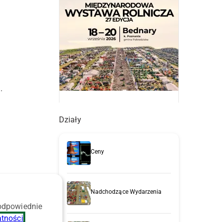
.
Działy
Ceny
a
Nadchodzące Wydarzenia
 odpowiednie
atności
.