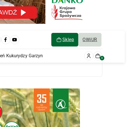
Sklep
OWiUR
ień Kukurydzy Garzyn
0