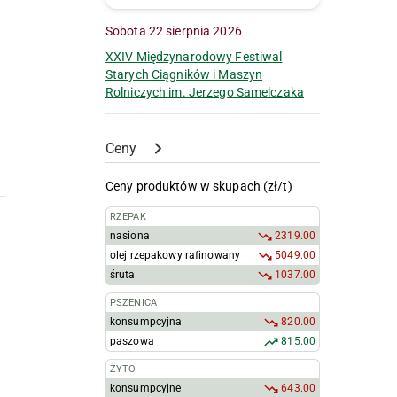
Sobota 22 sierpnia 2026
XXIV Międzynarodowy Festiwal
Starych Ciągników i Maszyn
Rolniczych im. Jerzego Samelczaka
Ceny
Ceny produktów w skupach (zł/t)
RZEPAK
nasiona
2319.00
olej rzepakowy rafinowany
5049.00
śruta
1037.00
PSZENICA
konsumpcyjna
820.00
paszowa
815.00
ŻYTO
konsumpcyjne
643.00