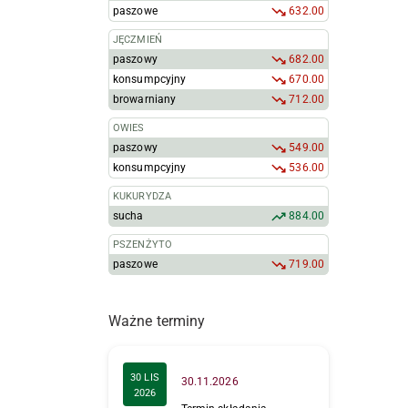
paszowe
632.00
JĘCZMIEŃ
paszowy
682.00
konsumpcyjny
670.00
browarniany
712.00
OWIES
paszowy
549.00
konsumpcyjny
536.00
KUKURYDZA
sucha
884.00
PSZENŻYTO
paszowe
719.00
Ważne terminy
30 LIS
30.11.2026
2026