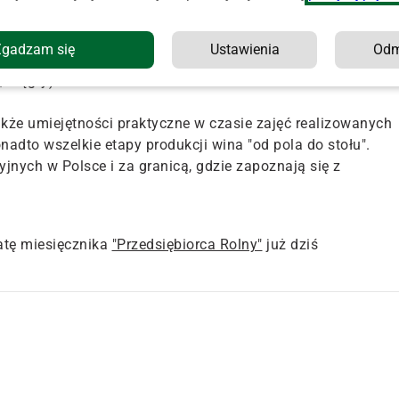
zedmioty: winogrodnictwo, choroby i szkodniki winorośli,
 laboratoryjną w enologii, chemię wina, substancje aktywne w
Zgadzam się
Ustawienia
Od
 interakcje leków z etanolem, neuroenologię, praktyki, czy
, Węgry).
akże umiejętności praktyczne w czasie zajęć realizowanych
onadto wszelkie etapy produkcji wina "od pola do stołu".
nych w Polsce i za granicą, gdzie zapoznają się z
tę miesięcznika
"Przedsiębiorca Rolny"
już dziś