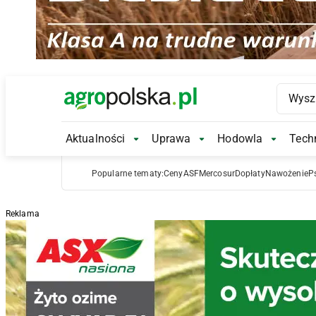
Main Logo
Aktualności
Uprawa
Hodowla
Techn
Aktualności Submenu
Uprawa Submenu
Hodowl
Popularne tematy:
Ceny
ASF
Mercosur
Dopłaty
Nawożenie
P
Reklama