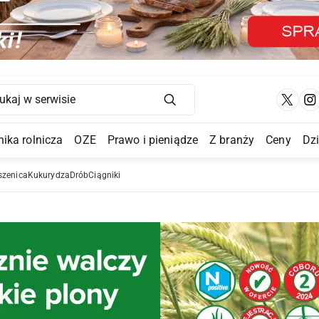
Main Navigation
ika rolnicza
OZE
Prawo i pieniądze
Z branży
Ceny
Dz
a Submenu
szenica
Kukurydza
Drób
Ciągniki