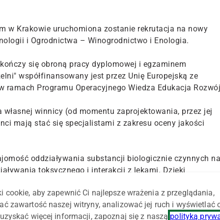
ym w Krakowie uruchomiona zostanie rekrutacja na nowy
hnologii i Ogrodnictwa – Winogrodnictwo i Enologia.
 zakończy się obroną pracy dyplomowej i egzaminem
elni" współfinansowany jest przez Unię Europejską ze
 w ramach Programu Operacyjnego Wiedza Edukacja Rozwój
własnej winnicy (od momentu zaprojektowania, przez jej
nci mają stać się specjalistami z zakresu oceny jakości
jomość oddziaływania substancji biologicznie czynnych n
aływania toksycznego i interakcji z lekami. Dzięki
alizy sensorycznej oraz food-pairingu absolwenci będą
i cookie, aby zapewnić Ci najlepsze wrażenia z przeglądania,
zy przy wyborze win w sektorze HoReCa, enoturystyce i
ać zawartość naszej witryny, analizować jej ruch i wyświetlać
ą win.
uzyskać więcej informacji, zapoznaj się z naszą
polityką pryw