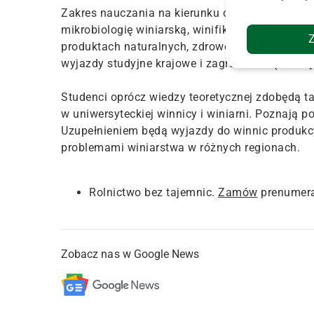
Zakres nauczania na kierunku obejmuje m.in. pr
mikrobiologię winiarską, winifikację, analitykę
produktach naturalnych, zdrowotne aspekty wina,
wyjazdy studyjne krajowe i zagraniczne (Czechy
Studenci oprócz wiedzy teoretycznej zdobędą t
w uniwersyteckiej winnicy i winiarni. Poznają p
Uzupełnieniem będą wyjazdy do winnic produkcyj
problemami winiarstwa w różnych regionach.
Rolnictwo bez tajemnic.
Zamów
prenumera
Zobacz nas w Google News