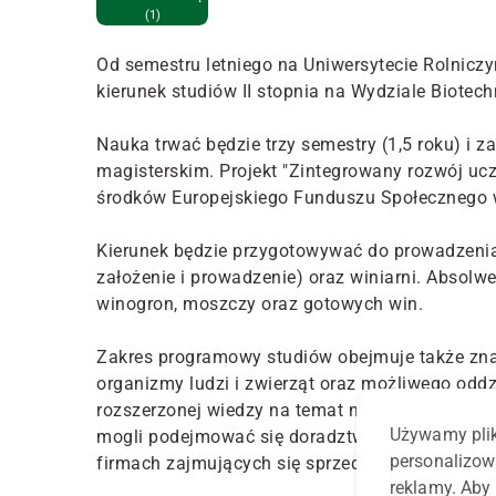
(1)
Od semestru letniego na Uniwersytecie Rolnicz
kierunek studiów II stopnia na Wydziale Biotec
Nauka trwać będzie trzy semestry (1,5 roku) i
magisterskim. Projekt "Zintegrowany rozwój ucz
środków Europejskiego Funduszu Społecznego
Kierunek będzie przygotowywać do prowadzenia 
założenie i prowadzenie) oraz winiarni. Absolwe
winogron, moszczy oraz gotowych win.
Zakres programowy studiów obejmuje także zna
organizmy ludzi i zwierząt oraz możliwego oddzi
rozszerzonej wiedzy na temat neuroenologii, an
Używamy plik
mogli podejmować się doradztwa jako sommelier
personalizow
firmach zajmujących się sprzedażą i dystrybucj
reklamy. Aby 