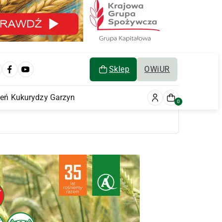
Sklep
OWiUR
ień Kukurydzy Garzyn
0