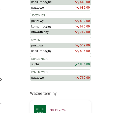
konsumpcyjne
643.00
paszowe
632.00
,
JĘCZMIEŃ
paszowy
682.00
konsumpcyjny
670.00
browarniany
712.00
OWIES
paszowy
549.00
konsumpcyjny
536.00
KUKURYDZA
sucha
884.00
PSZENŻYTO
paszowe
719.00
o
Ważne terminy
ł
30 LIS
30.11.2026