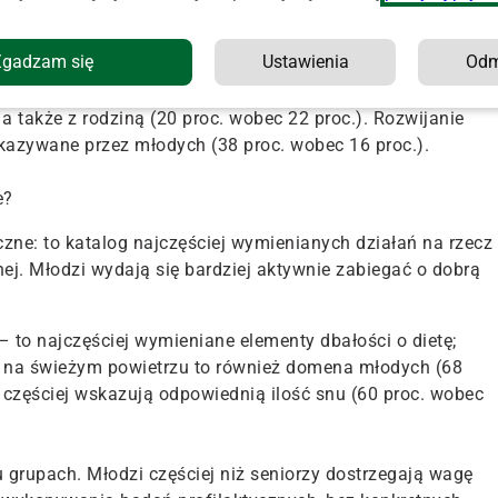
Zgadzam się
Ustawienia
Od
cią, dającą szanse na udane życie w starszym wieku, jest
ań). Na kolejnym miejscu wśród priorytetów są relacje z
 a także z rodziną (20 proc. wobec 22 proc.). Rozwijanie
skazywane przez młodych (38 proc. wobec 16 proc.).
e?
yczne: to katalog najczęściej wymienianych działań na rzecz
nej. Młodzi wydają się bardziej aktywnie zabiegać o dobrą
 to najczęściej wymieniane elementy dbałości o dietę;
ch na świeżym powietrzu to również domena młodych (68
 częściej wskazują odpowiednią ilość snu (60 proc. wobec
 grupach. Młodzi częściej niż seniorzy dostrzegają wagę