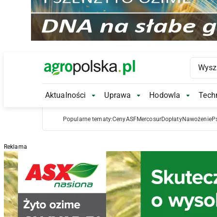
Main Logo
Aktualności
Uprawa
Hodowla
Techn
Aktualności Submenu
Uprawa Submenu
Hodowl
Popularne tematy:
Ceny
ASF
Mercosur
Dopłaty
Nawożenie
P
Reklama