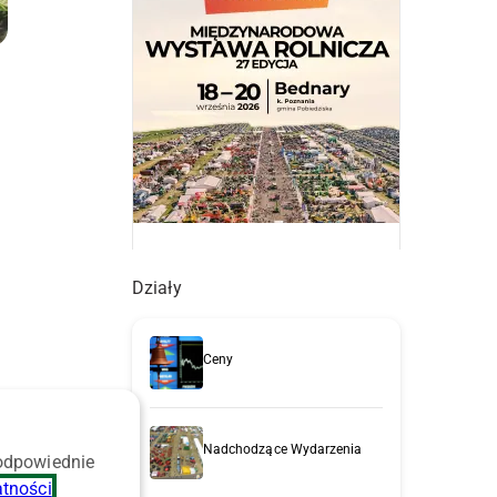
Działy
Ceny
Nadchodzące Wydarzenia
 odpowiednie
atności
.