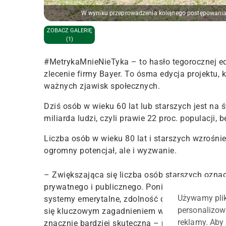
W wyniku przeprowadzenia kolejnego postępowania
ZOBACZ GALERIĘ
(1)
#MetrykaMnieNieTyka – to hasło tegorocznej ed
zlecenie firmy Bayer. To ósma edycja projektu,
ważnych zjawisk społecznych.
Dziś osób w wieku 60 lat lub starszych jest na ś
miliarda ludzi, czyli prawie 22 proc. populacji, 
Liczba osób w wieku 80 lat i starszych wzrośnie
ogromny potencjał, ale i wyzwanie.
– Zwiększająca się liczba osób starszych oz
prywatnego i publicznego. Ponieważ zmiany dem
Używamy plik
systemy emerytalne, zdolność do zrównoważone
personalizow
się kluczowym zagadnieniem w debacie publiczn
reklamy. Aby 
znacznie bardziej skuteczna – mówi Markus Balt