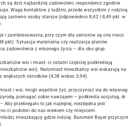
ych są dziś najbardziej zadowoleni, respondenci zgodnie
asje. Wagę kontaktów z ludźmi, przede wszystkim z rodziną
lają zarówno osoby starsze (odpowiednio 8,42 i 8,49 pkt. w
).
e i zainteresowania, przy czym dla seniorów są one nieco
48 pkt). Sytuacja materialna czy realizacja planów
ia zadowolenia z własnego życia
–
dla obu grup.
kańców wsi i miast: ci ostatni częściej podkreślają
 mieszkańców wsi). Natomiast mieszkańcy wsi wskazują na
 z większych ośrodków (4,38 wobec 3,94).
miast i wsi, mogli wspólnie żyć, przyczyniać się do własneg
przyrodę, pomagać sobie nawzajem – podkreśla socjolog, dr
 Aby przebiegało to jak najlepiej, niezbędna jest
wno ci podobni do nas wiekiem czy miejscem
b młodsi, mieszkający gdzie indziej. Barometr Bayer przyczyni
.