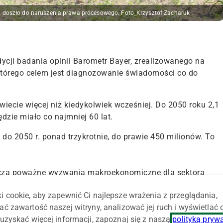
 doszło do naruszenia prawa procesowego. Foto_Krzysztof Zacharuk
ycji badania opinii Barometr Bayer, zrealizowanego na
 którego celem jest diagnozowanie świadomości co do
wiecie więcej niż kiedykolwiek wcześniej. ​​Do 2050 roku 2,1
będzie miało co najmniej 60 lat.
 do 2050 r. ponad trzykrotnie, do prawie 450 milionów. To
nacza poważne wyzwania makroekonomiczne dla sektora
ograficzne wywierają presję na koszty opieki zdrowotnej i
i cookie, aby zapewnić Ci najlepsze wrażenia z przeglądania,
go finansowania usług zdrowotnych i emerytalnych staje
ać zawartość naszej witryny, analizować jej ruch i wyświetlać
ej. Opieka zdrowotna i społeczna będzie musiała stać się
uzyskać więcej informacji, zapoznaj się z naszą
polityką pryw
zer, prezes firmy Bayer w regionie Europy Środkowo-