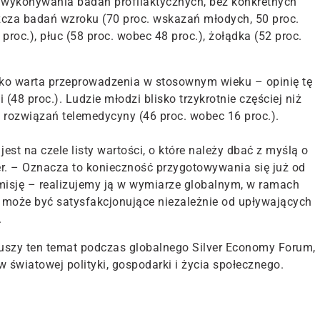
 wykonywania badań profilaktycznych, bez konkretnych
zcza badań wzroku (70 proc. wskazań młodych, 50 proc.
proc.), płuc (58 proc. wobec 48 proc.), żołądka (52 proc.
.
 jako warta przeprowadzenia w stosownym wieku – opinię tę
i (48 proc.). Ludzie młodzi blisko trzykrotnie częściej niż
z rozwiązań telemedycyny (46 proc. wobec 16 proc.).
est na czele listy wartości, o które należy dbać z myślą o
r. – Oznacza to konieczność przygotowywania się już od
misję – realizujemy ją w wymiarze globalnym, w ramach
e może być satysfakcjonujące niezależnie od upływających
.
uszy ten temat podczas globalnego Silver Economy Forum,
w światowej polityki, gospodarki i życia społecznego.