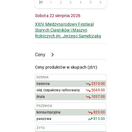
31
1
2
3
4
5
6
Sobota 22 sierpnia 2026
XXIV Międzynarodowy Festiwal
Starych Ciągników i Maszyn
Rolniczych im. Jerzego Samelczaka
Ceny
Ceny produktów w skupach (zł/t)
RZEPAK
nasiona
2319.00
olej rzepakowy rafinowany
5049.00
śruta
1037.00
PSZENICA
konsumpcyjna
820.00
paszowa
815.00
ŻYTO