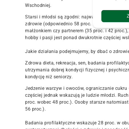
Wschodniej.
Starsi i młodsi są zgodni: najważniejszą wartoś
zdrowie (odpowiednio 58 proc. i 48 proc. wskaz
małżonkiem czy partnerem (35 proc. i 42 proc.),
hobby i pasji jest ponad dwukrotnie częściej w
Jakie działania podejmujemy, by dbać o zdrowi
Zdrowa dieta, rekreacja, sen, badania profilakt
utrzymania dobrej kondycji fizycznej i psychicz
kondycję niż seniorzy.
Jedzenie warzyw i owoców, ograniczanie cukru –
częściej jednak wskazują je ludzie młodzi. Ru
proc. wobec 48 proc.). Osoby starsze natomiast
56 proc.).
Badania profilaktyczne wskazuje 28 proc. w obu