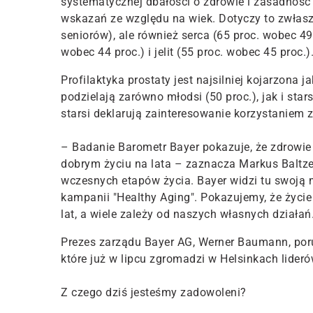
systematycznej dbałości o zdrowie i zasadność
wskazań ze względu na wiek. Dotyczy to zwłas
seniorów), ale również serca (65 proc. wobec 49 
wobec 44 proc.) i jelit (55 proc. wobec 45 proc.)
Profilaktyka prostaty jest najsilniej kojarzona
podzielają zarówno młodsi (50 proc.), jak i stars
starsi deklarują zainteresowanie korzystaniem 
– Badanie Barometr Bayer pokazuje, że zdrowie j
dobrym życiu na lata – zaznacza Markus Baltze
wczesnych etapów życia. Bayer widzi tu swoją 
kampanii "Healthy Aging". Pokazujemy, że życi
lat, a wiele zależy od naszych własnych działań
Prezes zarządu Bayer AG, Werner Baumann, por
które już w lipcu zgromadzi w Helsinkach lideró
Z czego dziś jesteśmy zadowoleni?