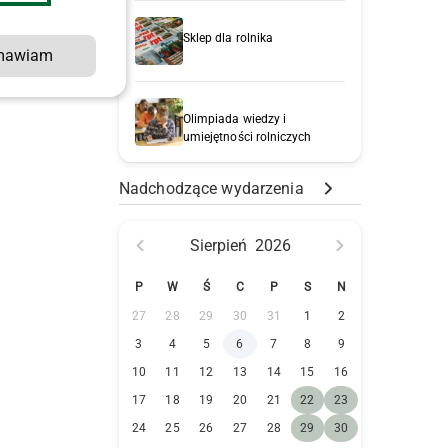
Sklep dla rolnika
mawiam
Olimpiada wiedzy i
umiejętności rolniczych
Nadchodzące wydarzenia
Sierpień
2026
P
W
Ś
C
P
S
N
27
28
29
30
31
1
2
3
4
5
6
7
8
9
10
11
12
13
14
15
16
17
18
19
20
21
22
23
24
25
26
27
28
29
30