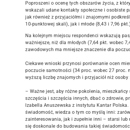
Poproszeni o ocenę tych obszarów życia, z któr
wskazali udane kontakty społeczne i osobiste p
jak również z przyjaciółmi i znajomymi podkreś
10-punktowej skali), jak i młode (8,43 i 7,96 pkt.
Na kolejnym miejscu respondenci wskazują pasj
ważniejsze, niż dla młodych (7,64 pkt. wobec 7,
zawodowych ma mniejsze znaczenie dla poczuc
Ciekawe wnioski przynosi porównanie ocen miesz
poczucie samotności (34 proc. wobec 27 proc.
wyższą liczbę znajomych i przyjaciół niż osoby
– Ważne jest, aby różne pokolenia, mieszkańcy 
szczęścia i szczęścia innych, dbać o zdrowie, 
Izabella Anuszewska z instytutu Kantar Polska. –
świadomość, wiedza o tym co myślą inni: zaró
zainteresowania, jak i zupełnie inni – starsi lu
się doskonale do budowania takiej świadomości