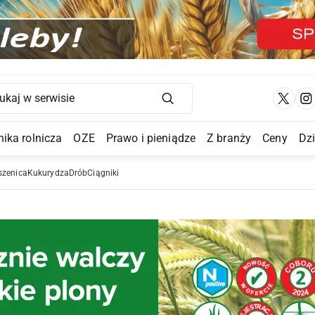
Main Navigation
ika rolnicza
OZE
Prawo i pieniądze
Z branży
Ceny
Dz
a Submenu
szenica
Kukurydza
Drób
Ciągniki