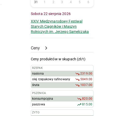
31
1
2
3
4
5
6
Sobota 22 sierpnia 2026
XXIV Międzynarodowy Festiwal
Starych Ciągników i Maszyn
Rolniczych im. Jerzego Samelczaka
Ceny
Ceny produktów w skupach (zł/t)
RZEPAK
nasiona
2319.00
olej rzepakowy rafinowany
5049.00
śruta
1037.00
PSZENICA
konsumpcyjna
820.00
paszowa
815.00
ŻYTO