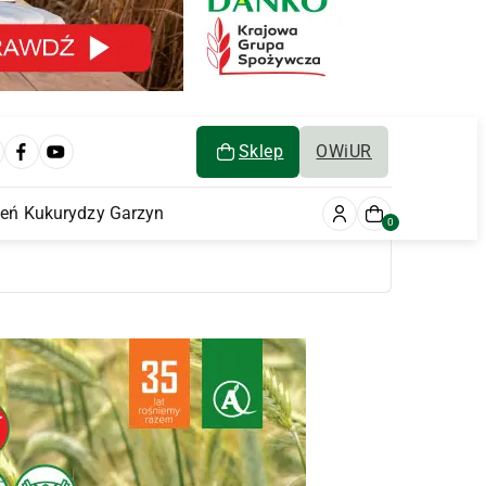
Sklep
OWiUR
ień Kukurydzy Garzyn
0