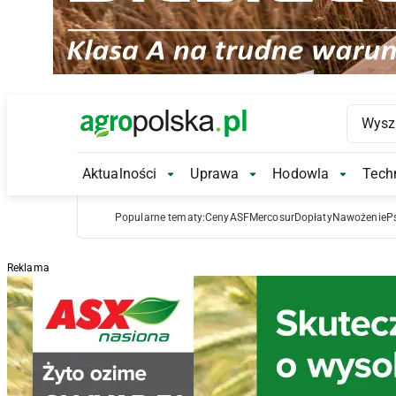
Main Logo
Aktualności
Uprawa
Hodowla
Techn
Aktualności Submenu
Uprawa Submenu
Hodowl
Popularne tematy:
Ceny
ASF
Mercosur
Dopłaty
Nawożenie
P
Reklama