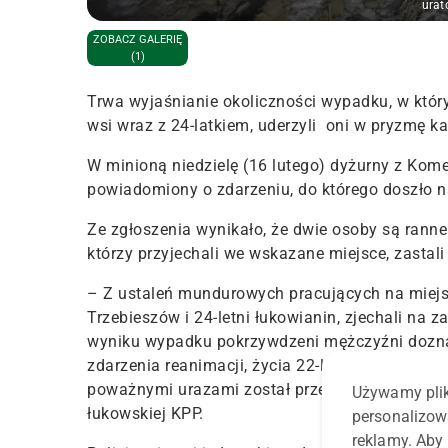
urat
ZOBACZ GALERIĘ
(1)
Trwa wyjaśnianie okoliczności wypadku, w któr
wsi wraz z 24-latkiem, uderzyli oni w pryzmę ka
W minioną niedzielę (16 lutego) dyżurny z Kome
powiadomiony
o zdarzeniu, do którego doszło 
Ze zgłoszenia wynikało, że dwie osoby są rann
którzy przyjechali we wskazane miejsce, zastali
– Z ustaleń mundurowych pracujących na miejs
Trzebieszów i 24-letni łukowianin, zjechali na z
wyniku wypadku pokrzywdzeni mężczyźni doznal
zdarzenia reanimacji,
życia 22-latka nie udało 
poważnymi urazami został przewieziony do szpit
Używamy plik
łukowskiej KPP.
personalizow
reklamy. Aby 