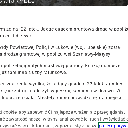
ować. Fot. KPP Łuków
ym zginął 22-latek. Jadąc quadem gruntową drogą w pobliż
mieni i drzewo.
ndy Powiatowej Policji w Łukowie (woj. lubelskie) został
na drodze gruntowej w pobliżu wsi Szaniawy-Matysy
.
e i potrzebują natychmiastowej pomocy. Funkcjonariusze,
 już tam inne służby ratunkowe.
cu zdarzenia wynika, że
jadący quadem 22-latek z gminy
akręcie z drogi i uderzyli w pryzmę kamieni i w drzewo
. W
i obrażeń ciała. Niestety, mimo prowadzonej na miejscu
się uratować
. Natomiast pokrzywdzony 24-letni łukowianin z
ala – relacjonuje asp. szt. Marcin Józwik, oficer prasowy
i cookie, aby zapewnić Ci najlepsze wrażenia z przeglądania,
ać zawartość naszej witryny, analizować jej ruch i wyświetlać
uzyskać więcej informacji, zapoznaj się z naszą
polityką pryw