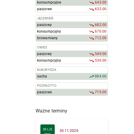
konsumpcyjne
643.00
paszowe
632.00
JĘCZMIEŃ
paszowy
682.00
konsumpcyjny
670.00
browarniany
712.00
OWIES
paszowy
549.00
konsumpcyjny
536.00
KUKURYDZA
sucha
884.00
PSZENŻYTO
paszowe
719.00
Ważne terminy
30 LIS
30.11.2026