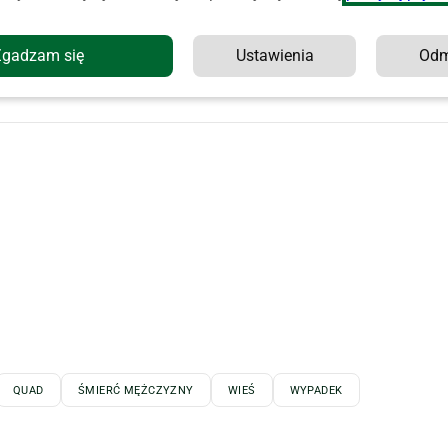
atury, prowadzą
śledztwo
, w ramach którego mają zostać
o tragicznego wypadku.
Zgadzam się
Ustawienia
Od
o tym! Czekamy:
redakcja@agropolska.pl
QUAD
ŚMIERĆ MĘŻCZYZNY
WIEŚ
WYPADEK