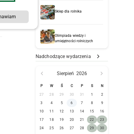
Sklep dla rolnika
mawiam
Olimpiada wiedzy i
umiejętności rolniczych
Nadchodzące wydarzenia
Sierpień
2026
P
W
Ś
C
P
S
N
27
28
29
30
31
1
2
3
4
5
6
7
8
9
10
11
12
13
14
15
16
17
18
19
20
21
22
23
24
25
26
27
28
29
30