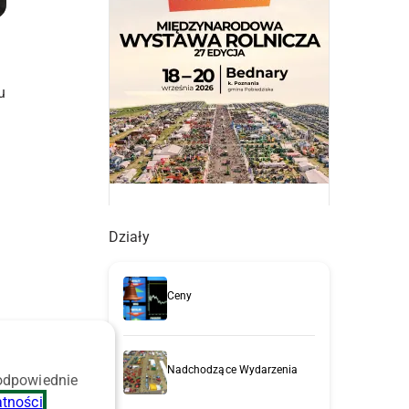
u
Działy
Ceny
Nadchodzące Wydarzenia
 odpowiednie
atności
.