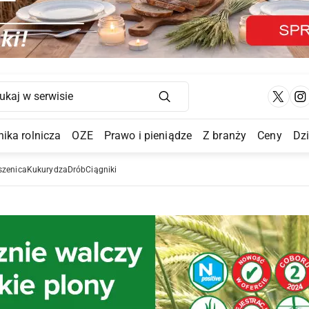
Main Navigation
ika rolnicza
OZE
Prawo i pieniądze
Z branży
Ceny
Dz
a Submenu
szenica
Kukurydza
Drób
Ciągniki