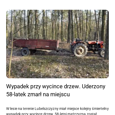
Wypadek przy wycince drzew. Uderzony
58-latek zmarł na miejscu
W lesie na terenie Lubelszczyzny miał miejsce kolejny śmiertelny
wypadek przy wycince drzew. 58-letni mężczyzna został