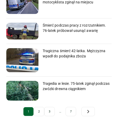
motocyklista zginął na miejscu
Śmierć podczas pracy z rozrzutnikiem.
76-latek próbował usunąć awarię
Tragiczna śmierć 42-latka. Mężczyzna
wpadł do podajnika zboża
Tragedia w lesie. 75-latek zginął podczas
zwózki drewna ciągnikiem
Archive Pagination
1
2
3
…
7