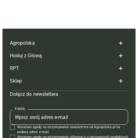
Agropolska
Hoduj z Głową
Redakcja
RPT
Reklama
Hoduj z głową bydło
Sklep
Tagi
Hoduj z głową świnie
Redakcja
Dołącz do newslettera
Mapa serwisu
Prenumerata
Prenumerata
Czasopisma i prenumerata
Kontakt
Redakcja
Reklama
Książki
E-MAIL
Regulamin
Kontakt
Kontakt
Regulamin
Wyrażam zgodę na otrzymywanie newslettera od Agropolska.pl na
Polityka prywatności
Reklama
Krzyżówki
podany adres e-mail.
Wyrażam zgodę na otrzymywanie informacji o najnowszych produktach