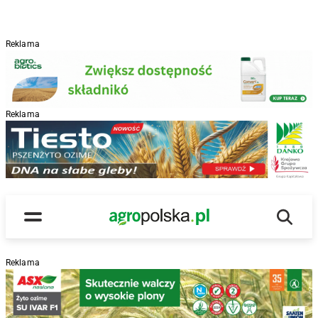
Reklama
Reklama
R
Wyszu
Main Logo
Menu
Reklama