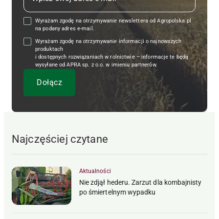
Wyrażam zgodę na otrzymywanie newslettera od Agropolska.pl
na podany adres e-mail.
Wyrażam zgodę na otrzymywanie informacji o najnowszych
produktach
i dostępnych rozwiązaniach w rolnictwie – informacje te będą
wysyłane od APRA sp. z o.o. w imieniu partnerów.
Najczęściej czytane
Aktualności
Nie zdjął hederu. Zarzut dla kombajnisty
po śmiertelnym wypadku