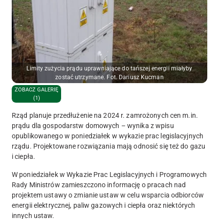
Limity zużycia prądu uprawniające do tańszej energii miałyby
zostać utrzymane. Fot. Dariusz Kucman
ZOBACZ GALERIĘ
(1)
Rząd planuje przedłużenie na 2024 r. zamrożonych cen m.in.
prądu dla gospodarstw domowych – wynika z wpisu
opublikowanego w poniedziałek w wykazie prac legislacyjnych
rządu. Projektowane rozwiązania mają odnosić się też do gazu
i ciepła.
W poniedziałek w Wykazie Prac Legislacyjnych i Programowych
Rady Ministrów zamieszczono informację o pracach nad
projektem ustawy o zmianie ustaw w celu wsparcia odbiorców
energii elektrycznej, paliw gazowych i ciepła oraz niektórych
innych ustaw.