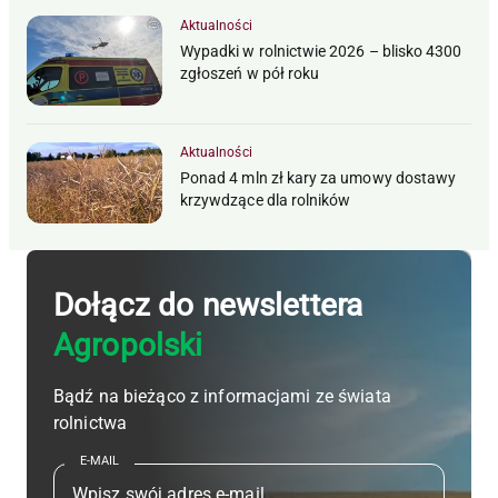
Aktualności
Wypadki w rolnictwie 2026 – blisko 4300
zgłoszeń w pół roku
Aktualności
Ponad 4 mln zł kary za umowy dostawy
krzywdzące dla rolników
Dołącz do newslettera
Agropolski
Bądź na bieżąco z informacjami ze świata
rolnictwa
E-MAIL