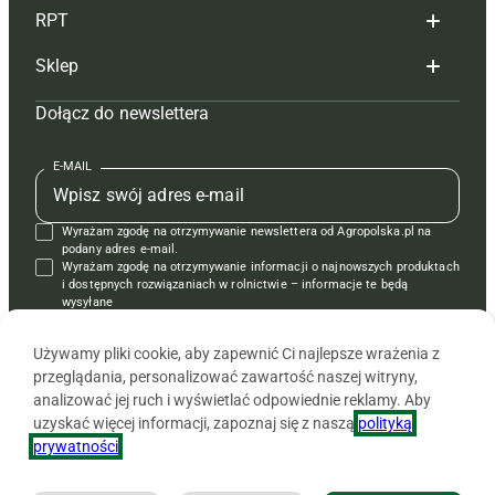
RPT
Reklama
Hoduj z głową bydło
Sklep
Tagi
Hoduj z głową świnie
Redakcja
Dołącz do newslettera
Mapa serwisu
Prenumerata
Prenumerata
Czasopisma i prenumerata
Kontakt
Redakcja
Reklama
Książki
E-MAIL
Regulamin
Kontakt
Kontakt
Regulamin
Wyrażam zgodę na otrzymywanie newslettera od Agropolska.pl na
Polityka prywatności
Reklama
Krzyżówki
podany adres e-mail.
Wyrażam zgodę na otrzymywanie informacji o najnowszych produktach
i dostępnych rozwiązaniach w rolnictwie – informacje te będą
wysyłane
od APRA sp. z o.o. w imieniu partnerów.
Używamy pliki cookie, aby zapewnić Ci najlepsze wrażenia z
przeglądania, personalizować zawartość naszej witryny,
analizować jej ruch i wyświetlać odpowiednie reklamy. Aby
uzyskać więcej informacji, zapoznaj się z naszą
polityką
prywatności
.