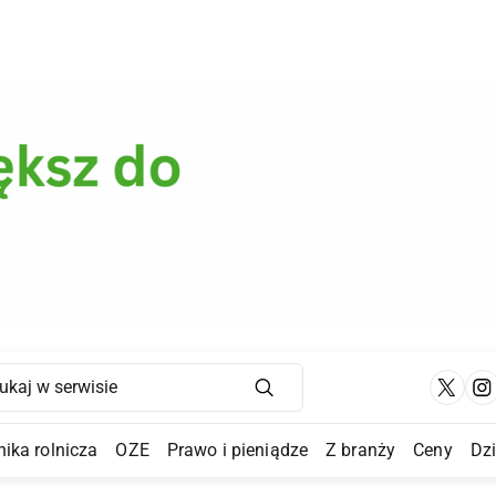
Main Navigation
ika rolnicza
OZE
Prawo i pieniądze
Z branży
Ceny
Dz
a Submenu