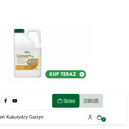
Sklep
OWiUR
ień Kukurydzy Garzyn
0