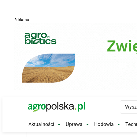
Reklama
Main Logo
Aktualności
Uprawa
Hodowla
Techn
Aktualności Submenu
Uprawa Submenu
Hodowl