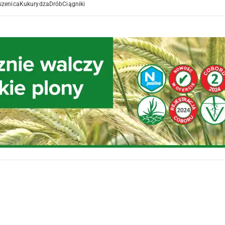
szenica
Kukurydza
Drób
Ciągniki