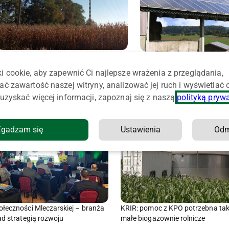
Minister klimatu: mrożenie cen energii
„Mój Prąd” na wyczerpaniu
musi być wygaszane
chce zwiększyć budżet
i cookie, aby zapewnić Ci najlepsze wrażenia z przeglądania,
ać zawartość naszej witryny, analizować jej ruch i wyświetlać
uzyskać więcej informacji, zapoznaj się z naszą
polityką pryw
Zgadzam się
Ustawienia
Od
łeczności Mleczarskiej – branża
KRIR: pomoc z KPO potrzebna tak
ad strategią rozwoju
małe biogazownie rolnicze