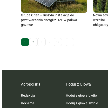
Grupa Orlen – ruszyła instalacja do
Nowa edyc
przetwarzania energii z OZE w paliwa
wrześniu.
gazowe
obligator
Archive Pagination
1
2
3
…
10
Agropolska
Hoduj z Głową
Redakcja
Hoduj z głową bydło
Reklama
Hoduj z głową świnie