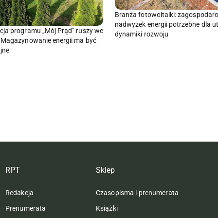
Branża fotowoltaiki: zagospodar
nadwyżek energii potrzebne dla u
ja programu „Mój Prąd” ruszy we
dynamiki rozwoju
 Magazynowanie energii ma być
yjne
RPT
Sklep
Redakcja
Czasopisma i prenumerata
Prenumerata
Książki