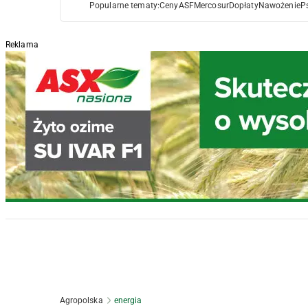
Popularne tematy:
Ceny
ASF
Mercosur
Dopłaty
Nawożenie
P
Reklama
Agropolska
energia