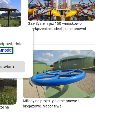
Gaz-System: już 150 wniosków o
przyłączenie do sieci biometanowni
. Fundusz
 odpowiednie
atności
.
mawiam
Miliony na projekty biometanowe i
biogazowe. Nabór trwa
że na