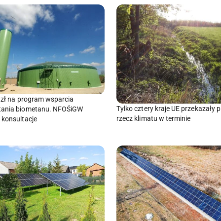
y zł na program wsparcia
Tylko cztery kraje UE przekazały 
tania biometanu. NFOŚiGW
rzecz klimatu w terminie
 konsultacje