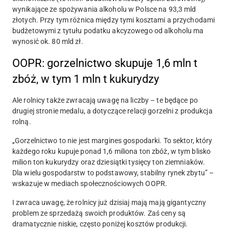
wynikające ze spożywania alkoholu w Polsce na 93,3 mld
złotych. Przy tym różnica między tymi kosztami a przychodami
budżetowymi z tytułu podatku akcyzowego od alkoholu ma
wynosić ok. 80 mld zł.
OOPR: gorzelnictwo skupuje 1,6 mln t
zbóż, w tym 1 mln t kukurydzy
Ale rolnicy także zwracają uwagę na liczby – te będące po
drugiej stronie medalu, a dotyczące relacji gorzelni z produkcja
rolną.
„Gorzelnictwo to nie jest margines gospodarki. To sektor, który
każdego roku kupuje ponad 1,6 miliona ton zbóż, w tym blisko
milion ton kukurydzy oraz dziesiątki tysięcy ton ziemniaków.
Dla wielu gospodarstw to podstawowy, stabilny rynek zbytu” –
wskazuje w mediach społecznościowych OOPR.
I zwraca uwagę, że rolnicy już dzisiaj mają mają gigantyczny
problem ze sprzedażą swoich produktów. Zaś ceny są
dramatycznie niskie, często poniżej kosztów produkcji.