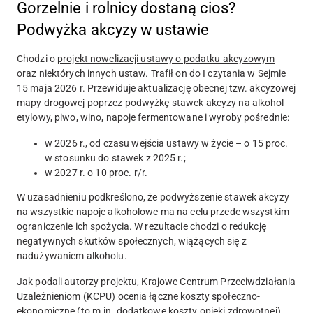
Gorzelnie i rolnicy dostaną cios?
Podwyżka akcyzy w ustawie
Chodzi o
projekt nowelizacji ustawy o podatku akcyzowym
oraz niektórych innych ustaw
. Trafił on do I czytania w Sejmie
15 maja 2026 r. Przewiduje aktualizację obecnej tzw. akcyzowej
mapy drogowej poprzez podwyżkę stawek akcyzy na alkohol
etylowy, piwo, wino, napoje fermentowane i wyroby pośrednie:
w 2026 r., od czasu wejścia ustawy w życie – o 15 proc.
w stosunku do stawek z 2025 r.;
w 2027 r. o 10 proc. r/r.
W uzasadnieniu podkreślono, że podwyższenie stawek akcyzy
na wszystkie napoje alkoholowe ma na celu przede wszystkim
ograniczenie ich spożycia. W rezultacie chodzi o redukcję
negatywnych skutków społecznych, wiążących się z
nadużywaniem alkoholu.
Jak podali autorzy projektu, Krajowe Centrum Przeciwdziałania
Uzależnieniom (KCPU) ocenia łączne koszty społeczno-
ekonomiczne (to m.in. dodatkowe koszty opieki zdrowotnej)