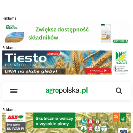
Reklama
Reklama
R
Wyszu
Main Logo
Menu
Reklama