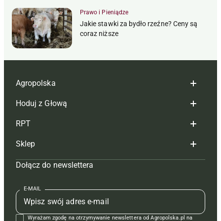
Prawo i Pieniądze
Jakie stawki za bydło rzeźne? Ceny są
coraz niższe
Agropolska
Hoduj z Głową
Redakcja
RPT
Reklama
Hoduj z głową bydło
Sklep
Tagi
Hoduj z głową świnie
Redakcja
Dołącz do newslettera
Mapa serwisu
Prenumerata
Prenumerata
Czasopisma i prenumerata
Kontakt
Redakcja
Reklama
Książki
E-MAIL
Regulamin
Kontakt
Kontakt
Regulamin
Wyrażam zgodę na otrzymywanie newslettera od Agropolska.pl na