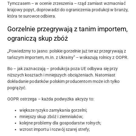
Tymczasem – w ocenie zrzeszenia – rząd zamiast wzmacniać
krajowy popyt, doprowadzi do ograniczenia produkcji w branży,
która te surowce odbiera.
Gorzelnie przegrywają z tanim importem,
ograniczą skup zbóż
„Powiedzmy to jasno: polskie gorzelnie już teraz przegrywają z
tańszym importem, m.in. z Ukrainy” – wskazują rolnicy z OOPR.
Bo – jak zaznaczają – produkcja poza UE odbywa się przy
niższych kosztach i mniejszych obciążeniach. Natomiast
dokładanie podatków polskim producentom może ich tylko
pogrążyć.
OOPR ostrzega – każda podwyżka akcyzy to:
większe ryzyko zamykania gorzelni;
mniejszy skup zbóż i ziemniaków;
kolejne problemy dla gospodarstw rolnych;
wzrost importu i rozwój szarej strefy;