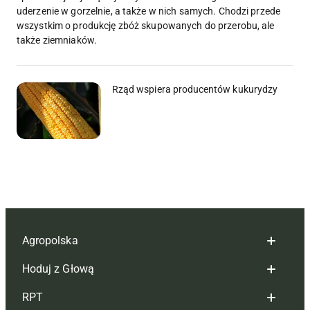
uderzenie w gorzelnie, a także w nich samych. Chodzi przede
wszystkim o produkcję zbóż skupowanych do przerobu, ale
także ziemniaków.
Rząd wspiera producentów kukurydzy
Agropolska
Hoduj z Głową
Redakcja
RPT
Reklama
Hoduj z głową bydło