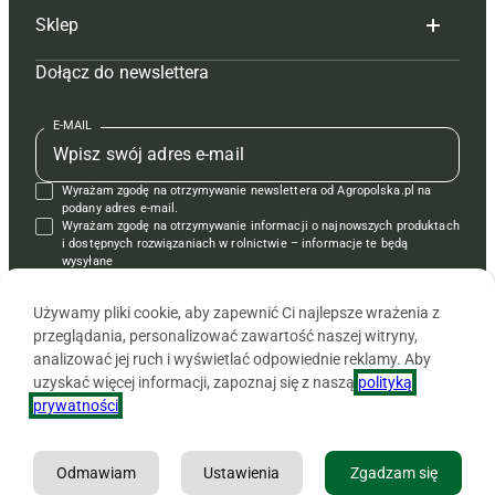
Sklep
Tagi
Hoduj z głową świnie
Redakcja
Dołącz do newslettera
Mapa serwisu
Prenumerata
Prenumerata
Czasopisma i prenumerata
Kontakt
Redakcja
Reklama
Książki
E-MAIL
Regulamin
Kontakt
Kontakt
Regulamin
Wyrażam zgodę na otrzymywanie newslettera od Agropolska.pl na
Polityka prywatności
Reklama
Krzyżówki
podany adres e-mail.
Wyrażam zgodę na otrzymywanie informacji o najnowszych produktach
i dostępnych rozwiązaniach w rolnictwie – informacje te będą
wysyłane
od APRA sp. z o.o. w imieniu partnerów.
Używamy pliki cookie, aby zapewnić Ci najlepsze wrażenia z
przeglądania, personalizować zawartość naszej witryny,
analizować jej ruch i wyświetlać odpowiednie reklamy. Aby
uzyskać więcej informacji, zapoznaj się z naszą
polityką
prywatności
.
Odmawiam
Ustawienia
Zgadzam się
Copyright © 2026 Agencja Promocji Rolnictwa i Agrobiznesu APRA