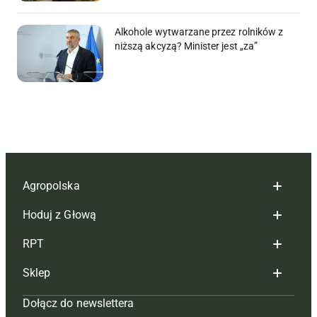
Alkohole wytwarzane przez rolników z
niższą akcyzą? Minister jest „za”
Agropolska
Hoduj z Głową
Redakcja
RPT
Reklama
Hoduj z głową bydło
Sklep
Tagi
Hoduj z głową świnie
Redakcja
Dołącz do newslettera
Mapa serwisu
Prenumerata
Prenumerata
Czasopisma i prenumerata