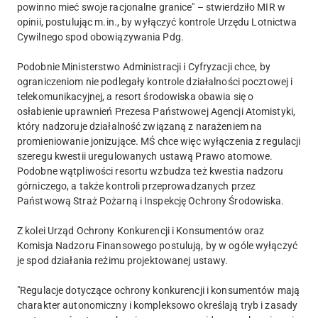
powinno mieć swoje racjonalne granice" – stwierdziło MIR w
opinii, postulując m.in., by wyłączyć kontrole Urzędu Lotnictwa
Cywilnego spod obowiązywania Pdg.
Podobnie Ministerstwo Administracji i Cyfryzacji chce, by
ograniczeniom nie podlegały kontrole działalności pocztowej i
telekomunikacyjnej, a resort środowiska obawia się o
osłabienie uprawnień Prezesa Państwowej Agencji Atomistyki,
który nadzoruje działalność związaną z narażeniem na
promieniowanie jonizujące. MŚ chce więc wyłączenia z regulacji
szeregu kwestii uregulowanych ustawą Prawo atomowe.
Podobne wątpliwości resortu wzbudza też kwestia nadzoru
górniczego, a także kontroli przeprowadzanych przez
Państwową Straż Pożarną i Inspekcję Ochrony Środowiska.
Z kolei Urząd Ochrony Konkurencji i Konsumentów oraz
Komisja Nadzoru Finansowego postulują, by w ogóle wyłączyć
je spod działania reżimu projektowanej ustawy.
"Regulacje dotyczące ochrony konkurencji i konsumentów mają
charakter autonomiczny i kompleksowo określają tryb i zasady