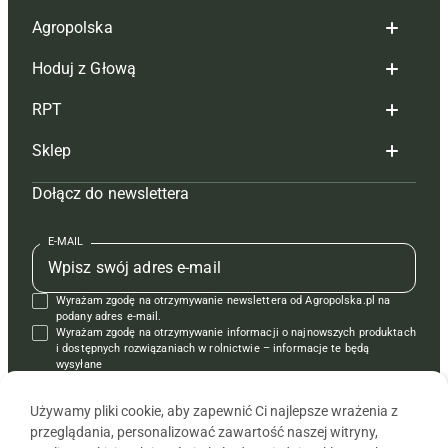
Agropolska
Hoduj z Głową
Redakcja
RPT
Reklama
Hoduj z głową bydło
Sklep
Tagi
Hoduj z głową świnie
Redakcja
Dołącz do newslettera
Mapa serwisu
Prenumerata
Prenumerata
Czasopisma i prenumerata
Kontakt
Redakcja
Reklama
Książki
E-MAIL
Regulamin
Kontakt
Kontakt
Regulamin
Wyrażam zgodę na otrzymywanie newslettera od Agropolska.pl na
Polityka prywatności
Reklama
Krzyżówki
podany adres e-mail.
Wyrażam zgodę na otrzymywanie informacji o najnowszych produktach
i dostępnych rozwiązaniach w rolnictwie – informacje te będą
wysyłane
od APRA sp. z o.o. w imieniu partnerów.
Używamy pliki cookie, aby zapewnić Ci najlepsze wrażenia z
przeglądania, personalizować zawartość naszej witryny,