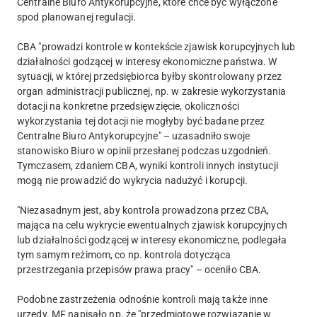
Centralne Biuro Antykorupcyjne, które chce być wyłączone
spod planowanej regulacji.
CBA "prowadzi kontrole w kontekście zjawisk korupcyjnych lub
działalności godzącej w interesy ekonomiczne państwa. W
sytuacji, w której przedsiębiorca byłby skontrolowany przez
organ administracji publicznej, np. w zakresie wykorzystania
dotacji na konkretne przedsięwzięcie, okoliczności
wykorzystania tej dotacji nie mogłyby być badane przez
Centralne Biuro Antykorupcyjne" – uzasadniło swoje
stanowisko Biuro w opinii przesłanej podczas uzgodnień.
Tymczasem, zdaniem CBA, wyniki kontroli innych instytucji
mogą nie prowadzić do wykrycia nadużyć i korupcji.
"Niezasadnym jest, aby kontrola prowadzona przez CBA,
mająca na celu wykrycie ewentualnych zjawisk korupcyjnych
lub działalności godzącej w interesy ekonomiczne, podlegała
tym samym reżimom, co np. kontrola dotycząca
przestrzegania przepisów prawa pracy" – oceniło CBA.
Podobne zastrzeżenia odnośnie kontroli mają także inne
urzędy. MF napisało np. że "przedmiotowe rozwiązanie w