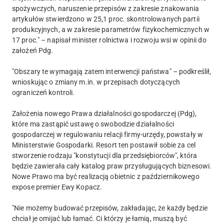
spożywczych, naruszenie przepisów z zakresie znakowania
artykułów stwierdzono w 25,1 proc. skontrolowanych partii
produkcyjnych, a w zakresie parametrów fizykochemicznych w
17 proc." – napisał minister rolnictwa i rozwoju wsi w opinii do
założeń Pdg.
"Obszary te wymagają zatem interwencji państwa" – podkreślił,
wnioskując o zmiany m.in. w przepisach dotyczących
ograniczeń kontroli.
Założenia nowego Prawa działalności gospodarczej (Pdg),
które ma zastąpić ustawę o swobodzie działalności
gospodarczej w regulowaniu relacji firmy-urzędy, powstały w
Ministerstwie Gospodarki. Resort ten postawił sobie za cel
stworzenie rodzaju "konstytucji dla przedsiębiorców", która
będzie zawierała cały katalog praw przysługujących biznesowi.
Nowe Prawo ma być realizacją obietnic z październikowego
expose premier Ewy Kopacz.
"Nie możemy budować przepisów, zakładając, że każdy będzie
chciał je omijać lub łamać. Ci którzy je łamią, muszą być