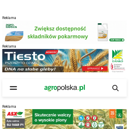
Reklama
Reklama
R
Wyszu
Main Logo
Menu
Reklama