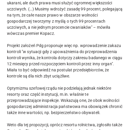
ukarani, ale duch prawa musi służyć ogromnej większości
uczciwych. (…) Musimy wdrożyć zasadę 99 procent, polegającą
na tym, że całe nasze prawo w obszarze wolności
gospodarczej tworzymy z myślą o tych 99 procentach
uczciwych, a nie jednym procencie cwaniaków" – mówiła
wówczas premier Kopacz.
Projekt założeń Pdg proponuje więc np. wprowadzenie zakazu
kontroli "w sytuacji gdy z upoważnienia do przeprowadzenia
kontroli wynika, że kontrola dotyczy zakresu badanego w ciągu
12 miesięcy przed rozpoczęciem kontroli przez inny organ".
Miała to być odpowiedź na postulat przedsiębiorców, że
kontrole są dla nich zbyt uciążliwe.
Optymizmu szefowej rządu nie podzielają jednak niektóre
resorty oraz część instytucji, m.in. właśnie te
przeprowadzające inspekcje. Wskazują one, że obok wolności
gospodarczej administracja państwowa ma obowiązek chronić
także inne wartości, np. bezpieczeństwo obywateli.
Weto dla tej propozycji, oprócz resortu rolnictwa, zgłosiło także