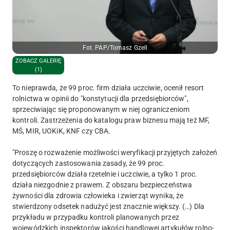
Fot. PAP/Tomasz Gzell
ZOBACZ GALERIĘ
(1)
To nieprawda, że 99 proc. firm działa uczciwie, ocenił resort
rolnictwa w opinii do "konstytucji dla przedsiębiorców",
sprzeciwiając się proponowanym w niej ograniczeniom
kontroli. Zastrzeżenia do katalogu praw biznesu mają też MF,
MŚ, MIR, UOKiK, KNF czy CBA.
"Proszę o rozważenie możliwości weryfikacji przyjętych założeń
dotyczących zastosowania zasady, że 99 proc.
przedsiębiorców działa rzetelnie i uczciwie, a tylko 1 proc.
działa niezgodnie z prawem. Z obszaru bezpieczeństwa
żywności dla zdrowia człowieka i zwierząt wynika, że
stwierdzony odsetek nadużyć jest znacznie większy. (…) Dla
przykładu w przypadku kontroli planowanych przez
wojewódzkich inspektorów jakości handlowej artykułów rolno-