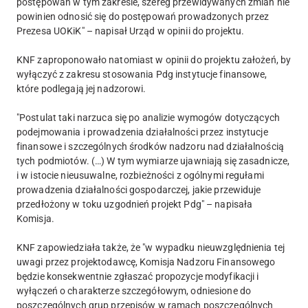
postępowań w tym zakresie, szereg przewidywanych zmian nie
powinien odnosić się do postępowań prowadzonych przez
Prezesa UOKiK" – napisał Urząd w opinii do projektu.
KNF zaproponowało natomiast w opinii do projektu założeń, by
wyłączyć z zakresu stosowania Pdg instytucje finansowe,
które podlegają jej nadzorowi.
"Postulat taki narzuca się po analizie wymogów dotyczących
podejmowania i prowadzenia działalności przez instytucje
finansowe i szczególnych środków nadzoru nad działalnością
tych podmiotów. (…) W tym wymiarze ujawniają się zasadnicze,
i w istocie nieusuwalne, rozbieżności z ogólnymi regułami
prowadzenia działalności gospodarczej, jakie przewiduje
przedłożony w toku uzgodnień projekt Pdg" – napisała
Komisja.
KNF zapowiedziała także, że "w wypadku nieuwzględnienia tej
uwagi przez projektodawcę, Komisja Nadzoru Finansowego
będzie konsekwentnie zgłaszać propozycje modyfikacji i
wyłączeń o charakterze szczegółowym, odniesione do
poszczególnych grup przepisów w ramach poszczególnych