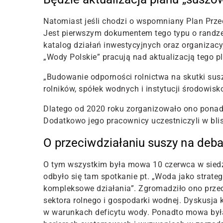
Natomiast jeśli chodzi o wspomniany Plan Przec
Jest pierwszym dokumentem tego typu o randze
katalog działań inwestycyjnych oraz organizac
„Wody Polskie” pracują nad aktualizacją tego p
„Budowanie odporności rolnictwa na skutki su
rolników, spółek wodnych i instytucji środow
Dlatego od 2020 roku zorganizowało ono pona
Dodatkowo jego pracownicy uczestniczyli w bli
O przeciwdziałaniu suszy na deb
O tym wszystkim była mowa 10 czerwca w siedz
odbyło się tam spotkanie pt. „Woda jako strateg
kompleksowe działania”. Zgromadziło ono przeds
sektora rolnego i gospodarki wodnej. Dyskusja
w warunkach deficytu wody. Ponadto mowa była