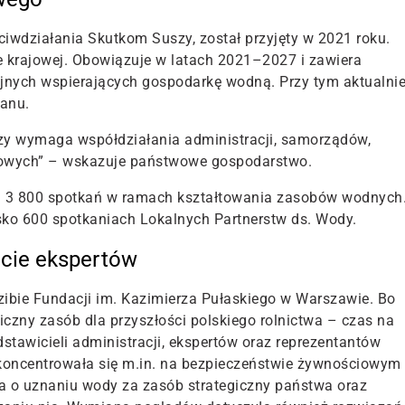
iwdziałania Skutkom Suszy, został przyjęty w 2021 roku.
 krajowej. Obowiązuje w latach 2021–2027 i zawiera
yjnych wspierających gospodarkę wodną. Przy tym aktualni
lanu.
szy wymaga współdziałania administracji, samorządów,
iskowych” – wskazuje państwowe gospodarstwo.
d 3 800 spotkań w ramach kształtowania zasobów wodnych
sko 600 spotkaniach Lokalnych Partnerstw ds. Wody.
acie ekspertów
ibie Fundacji im. Kazimierza Pułaskiego w Warszawie. Bo
iczny zasób dla przyszłości polskiego rolnictwa – czas na
tawicieli administracji, ekspertów oraz reprezentantów
 koncentrowała się m.in. na bezpieczeństwie żywnościowym
 o uznaniu wody za zasób strategiczny państwa oraz