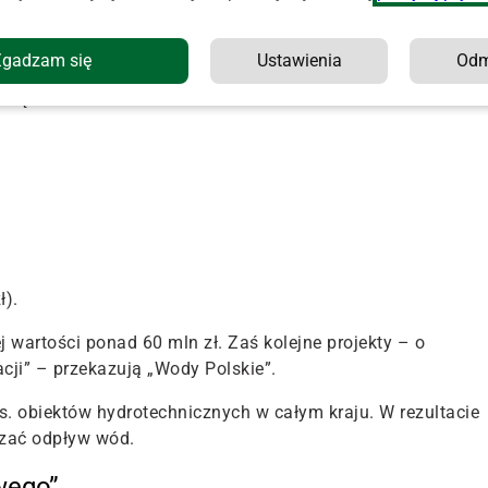
je i piętrzenie
Zgadzam się
Ustawienia
Od
tycznie realizują zadania o charakterze utrzymaniowym i
 się one liczbowo tak:
ł).
wartości ponad 60 mln zł. Zaś kolejne projekty – o
acji” – przekazują „Wody Polskie”.
ys. obiektów hydrotechnicznych w całym kraju. W rezultacie
iczać odpływ wód.
wego”