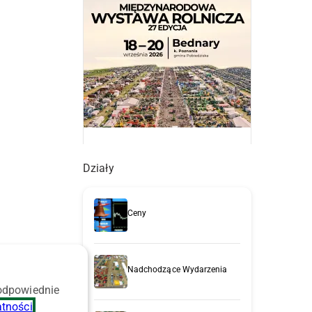
Działy
Ceny
Nadchodzące Wydarzenia
 odpowiednie
atności
.