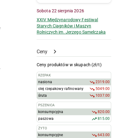
Sobota 22 sierpnia 2026
XXIV Międzynarodowy Festiwal
Starych Ciągników i Maszyn
e
Rolniczych im. Jerzego Samelczaka
Ceny
Ceny produktów w skupach (zł/t)
.
RZEPAK
nasiona
2319.00
olej rzepakowy rafinowany
5049.00
śruta
1037.00
PSZENICA
konsumpcyjna
820.00
paszowa
815.00
ŻYTO
konsumpcyjne
643.00