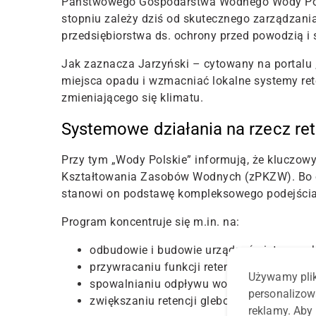
Państwowego Gospodarstwa Wodnego Wody Pols
stopniu zależy dziś od skutecznego zarządzani
przedsiębiorstwa ds. ochrony przed powodzią i 
Jak zaznacza Jarzyński – cytowany na portalu
miejsca opadu i wzmacniać lokalne systemy rete
zmieniającego się klimatu
.
Systemowe działania na rzecz re
Przy tym „Wody Polskie” informują, że kluczow
Kształtowania Zasobów Wodnych (zPKZW). Bo o
stanowi on podstawę kompleksowego podejścia
Program koncentruje się m.in. na:
odbudowie i budowie urządzeń piętrzących
przywracaniu funkcji retencyjnych system
Używamy plik
spowalnianiu odpływu wody z terenów roln
personalizow
zwiększaniu retencji glebowej i korytowej.
reklamy. Aby 