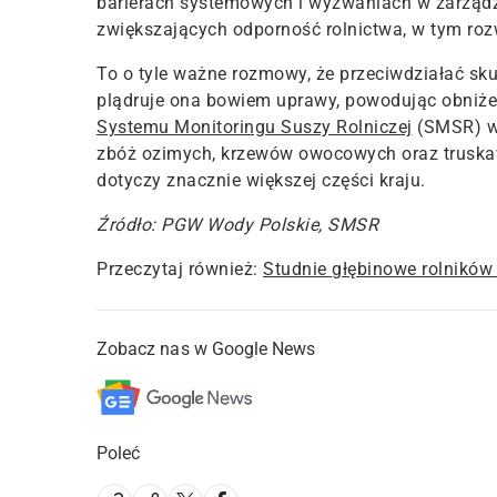
barierach systemowych i wyzwaniach w zarząd
zwiększających odporność rolnictwa, w tym rozw
To o tyle ważne rozmowy, że przeciwdziałać sku
plądruje ona bowiem uprawy, powodując obniżen
Systemu Monitoringu Suszy Rolniczej
(SMSR) wy
zbóż ozimych, krzewów owocowych oraz truskaw
dotyczy znacznie większej części kraju.
Źródło: PGW Wody Polskie, SMSR
Przeczytaj również:
Studnie głębinowe rolników –
Zobacz nas w Google News
Poleć