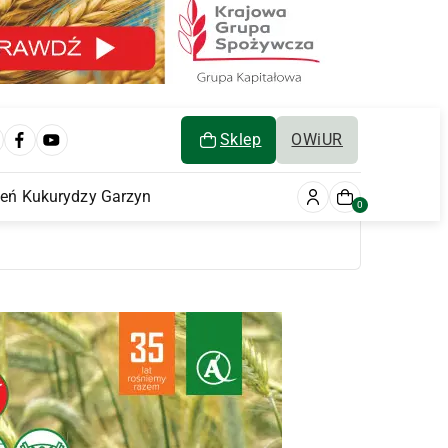
Sklep
OWiUR
ień Kukurydzy Garzyn
0