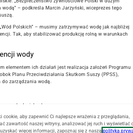
kie. „Bezpieczeństwo żywnościowe Polski w dużym
a wodą” – podkreśla Marcin Jarzyński, wiceprezes tego
suszą.
 „Wód Polskich” – musimy zatrzymywać wodę jak najbliżej
ncji. Tak, aby stabilizować produkcję rolną w warunkach
tencji wody
ym elementem ich działań jest realizacja założeń Programu
bok Planu Przeciwdziałania Skutkom Suszy (PPSS),
 do zarządzania wodą.
 na małych ciekach;
ów melioracyjnych;
i cookie, aby zapewnić Ci najlepsze wrażenia z przeglądania,
iczych;
ać zawartość naszej witryny, analizować jej ruch i wyświetlać
uzyskać więcej informacji, zapoznaj się z naszą
polityką pryw