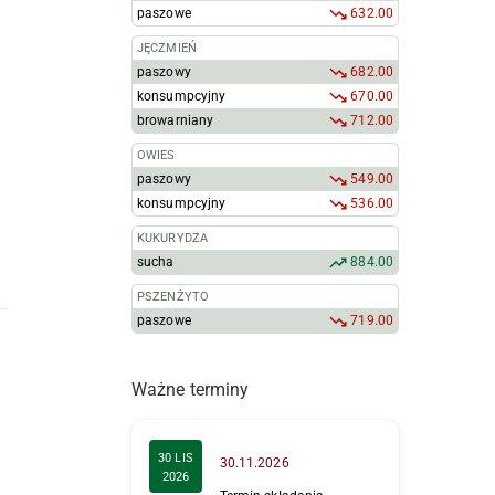
paszowe
632.00
JĘCZMIEŃ
paszowy
682.00
konsumpcyjny
670.00
browarniany
712.00
OWIES
paszowy
549.00
konsumpcyjny
536.00
KUKURYDZA
sucha
884.00
PSZENŻYTO
paszowe
719.00
Ważne terminy
30 LIS
30.11.2026
2026