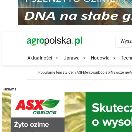
Main Logo
Aktualności
Uprawa
Hodowla
Techn
Aktualności Submenu
Uprawa Submenu
Hodowl
Popularne tematy:
Ceny
ASF
Mercosur
Dopłaty
Nawożenie
P
Reklama