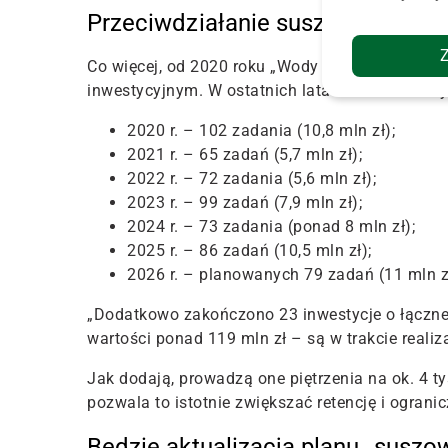
Przeciwdziałanie suszy – inwestyc
Co więcej, od 2020 roku „Wody Polskie” systema
inwestycyjnym. W ostatnich latach kształtowały
2020 r. – 102 zadania (10,8 mln zł);
2021 r. – 65 zadań (5,7 mln zł);
2022 r. – 72 zadania (5,6 mln zł);
2023 r. – 99 zadań (7,9 mln zł);
2024 r. – 73 zadania (ponad 8 mln zł);
2025 r. – 86 zadań (10,5 mln zł);
2026 r. – planowanych 79 zadań (11 mln z
„Dodatkowo zakończono 23 inwestycje o łącznej 
wartości ponad 119 mln zł – są w trakcie realiz
Jak dodają, prowadzą one piętrzenia na ok. 4 t
pozwala to istotnie zwiększać retencję i ogran
Będzie aktualizacja planu „suszo