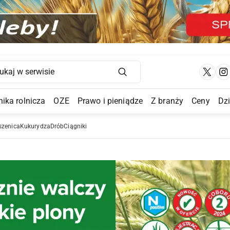
Main Navigation
ika rolnicza
OZE
Prawo i pieniądze
Z branży
Ceny
Dz
a Submenu
szenica
Kukurydza
Drób
Ciągniki