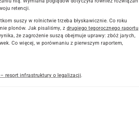
zaniu nią. Wymiana poglądów dotyczyła również rozwiązań
oju retencji.
tkom suszy w rolnictwie trzeba błyskawicznie. Co roku
ie plonów. Jak pisaliśmy, z
drugiego tegorocznego raportu
nika, że zagrożenie suszą obejmuje uprawy: zbóż jarych,
ek. Co więcej, w porównaniu z pierwszym raportem,
 resort infrastruktury o legalizacji
.