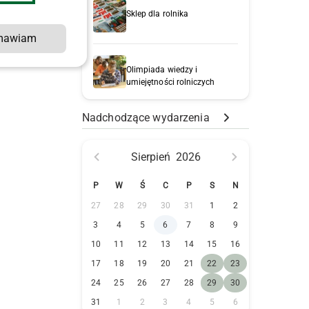
Sklep dla rolnika
mawiam
Olimpiada wiedzy i
umiejętności rolniczych
Nadchodzące wydarzenia
Sierpień
2026
P
W
Ś
C
P
S
N
27
28
29
30
31
1
2
3
4
5
6
7
8
9
10
11
12
13
14
15
16
17
18
19
20
21
22
23
24
25
26
27
28
29
30
31
1
2
3
4
5
6