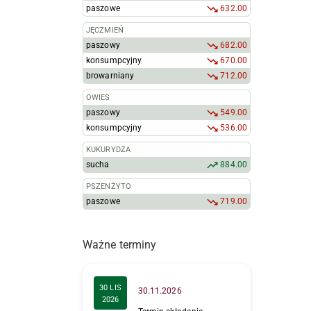
paszowe
632.00
JĘCZMIEŃ
paszowy
682.00
konsumpcyjny
670.00
browarniany
712.00
OWIES
paszowy
549.00
konsumpcyjny
536.00
KUKURYDZA
sucha
884.00
PSZENŻYTO
paszowe
719.00
Ważne terminy
30 LIS
30.11.2026
2026