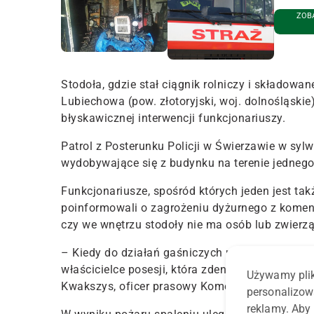
ZOBA
Stodoła, gdzie stał ciągnik rolniczy i składowa
Lubiechowa (pow. złotoryjski, woj. dolnośląskie
błyskawicznej interwencji funkcjonariuszy.
Patrol z Posterunku Policji w Świerzawie w syl
wydobywające się z budynku na terenie jednego
Funkcjonariusze, spośród których jeden jest t
poinformowali o zagrożeniu dyżurnego z komendy
czy we wnętrzu stodoły nie ma osób lub zwierząt
– Kiedy do działań gaśniczych przystąpili straż
właścicielce posesji, która zdenerwowana całą sy
Używamy plik
Kwakszys, oficer prasowy Komendy Powiatowej P
personalizow
reklamy. Aby 