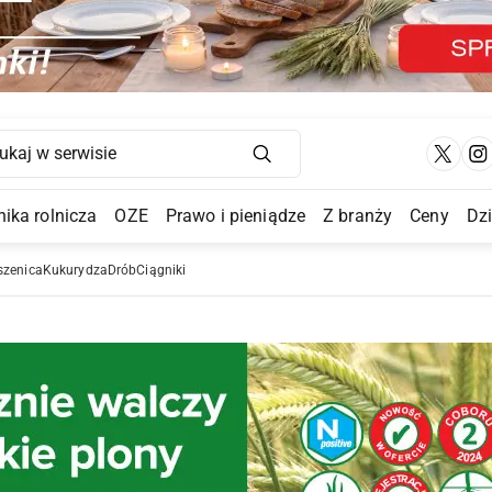
Main Navigation
ika rolnicza
OZE
Prawo i pieniądze
Z branży
Ceny
Dz
a Submenu
szenica
Kukurydza
Drób
Ciągniki