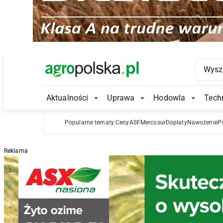
Main Logo
Aktualności
Uprawa
Hodowla
Techn
Aktualności Submenu
Uprawa Submenu
Hodowl
Popularne tematy:
Ceny
ASF
Mercosur
Dopłaty
Nawożenie
P
Reklama