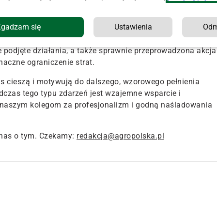
 w którym znajdował się ciągnik rolniczy, poszycie dachu
Zgadzam się
Ustawienia
Od
a za czujność i zaangażowanie w tej trudnej sytuacji.
 podjęte działania, a także sprawnie przeprowadzona akcja
naczne ograniczenie strat.
as cieszą i motywują do dalszego, wzorowego pełnienia
odczas tego typu zdarzeń jest wzajemne wsparcie i
 naszym kolegom za profesjonalizm i godną naśladowania
nas o tym. Czekamy:
redakcja@agropolska.pl