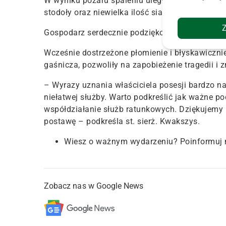
W wyniku pożaru spaleniu uległo pomieszczenie,
stodoły oraz niewielka ilość siana.
Gospodarz serdecznie podziękował stróżom praw
Wcześnie dostrzeżone płomienie i błyskawicznie
gaśnicza, pozwoliły na zapobieżenie tragedii i z
– Wyrazy uznania właściciela posesji bardzo n
niełatwej służby. Warto podkreślić jak ważne p
współdziałanie służb ratunkowych. Dziękujemy
postawę – podkreśla st. sierż. Kwakszys.
Wiesz o ważnym wydarzeniu? Poinformuj 
Zobacz nas w Google News