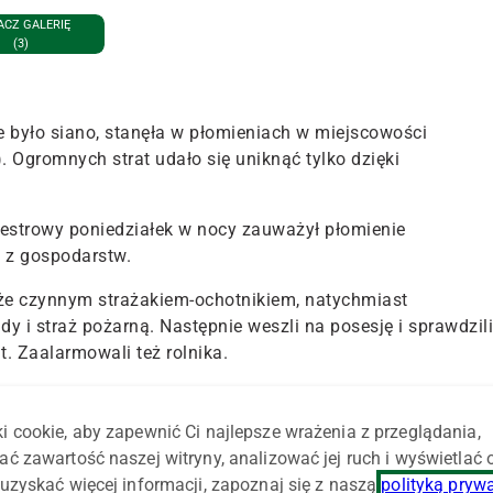
CZ GALERIĘ
(3)
ne było siano, stanęła w płomieniach w miejscowości
). Ogromnych strat udało się uniknąć tylko dzięki
westrowy poniedziałek w nocy zauważył płomienie
 z gospodarstw.
akże czynnym strażakiem-ochotnikiem, natychmiast
 i straż pożarną. Następnie weszli na posesję i sprawdzili
. Zaalarmowali też rolnika.
acy, policjanci udzielali pierwszej pomocy przedmedycznej
tuacją, zasłabła – relacjonuje st. sierż. Dominika
i cookie, aby zapewnić Ci najlepsze wrażenia z przeglądania,
olicji w Złotoryi.
ać zawartość naszej witryny, analizować jej ruch i wyświetlać
uzyskać więcej informacji, zapoznaj się z naszą
polityką pryw