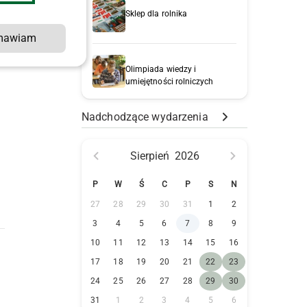
Sklep dla rolnika
mawiam
Olimpiada wiedzy i
umiejętności rolniczych
Nadchodzące wydarzenia
Sierpień
2026
P
W
Ś
C
P
S
N
27
28
29
30
31
1
2
3
4
5
6
7
8
9
10
11
12
13
14
15
16
17
18
19
20
21
22
23
24
25
26
27
28
29
30
31
1
2
3
4
5
6