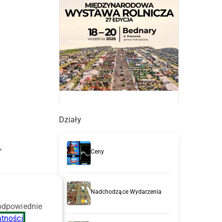
Działy
,
Ceny
Nadchodzące Wydarzenia
 odpowiednie
atności
.