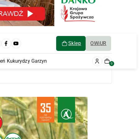
Sklep
OWiUR
ień Kukurydzy Garzyn
0