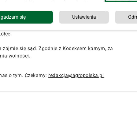
które pozwoliły na wytypowanie podejrzewanego o
Zgadzam się
Ustawienia
Od
 Już po niespełna trzech godzinach od zdarzenia, policjanc
a wynikało, że nie spodziewał się takiego zakończenia dnia"
ółce.
em zajmie się sąd. Zgodnie z Kodeksem karnym, za
nia wolności.
nas o tym. Czekamy:
redakcja@agropolska.pl