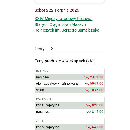
Sobota 22 sierpnia 2026
XXIV Międzynarodowy Festiwal
Starych Ciągników i Maszyn
Rolniczych im. Jerzego Samelczaka
Ceny
Ceny produktów w skupach (zł/t)
RZEPAK
nasiona
2319.00
olej rzepakowy rafinowany
5049.00
śruta
1037.00
PSZENICA
konsumpcyjna
820.00
paszowa
815.00
ŻYTO
konsumpcyjne
643.00