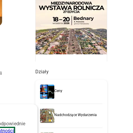
Działy
i
Ceny
Nadchodzące Wydarzenia
 odpowiednie
atności
.