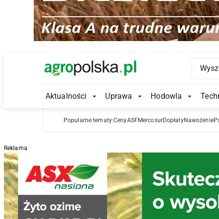
Main Logo
Aktualności
Uprawa
Hodowla
Techn
Aktualności Submenu
Uprawa Submenu
Hodowl
Popularne tematy:
Ceny
ASF
Mercosur
Dopłaty
Nawożenie
P
Reklama