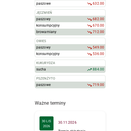
paszowe
632.00
JĘCZMIEŃ
paszowy
682.00
konsumpcyjny
670.00
browarniany
712.00
OWIES
paszowy
549.00
konsumpcyjny
536.00
KUKURYDZA
sucha
884.00
PSZENŻYTO
paszowe
719.00
Ważne terminy
30 LIS
30.11.2026
2026