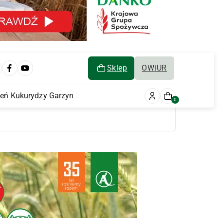
Sklep
OWiUR
ień Kukurydzy Garzyn
0