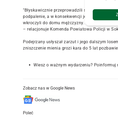
"Błyskawicznie przeprowadzili szereg działań, 
podpalenie, a w konsekwencji jego zatrzymanie.
wkroczyli do domu mężczyzny. Z reakcji 50-latk
– relacjonuje Komenda Powiatowa Policji w Sok
Podejrzany usłyszał zarzut i jego dalszym los
zniszczenie mienia grozi kara do 5 lat pozbawie
Wiesz o ważnym wydarzeniu? Poinformuj 
Zobacz nas w Google News
Poleć