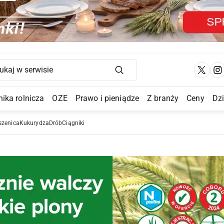
Main Navigation
ika rolnicza
OZE
Prawo i pieniądze
Z branży
Ceny
Dz
a Submenu
szenica
Kukurydza
Drób
Ciągniki