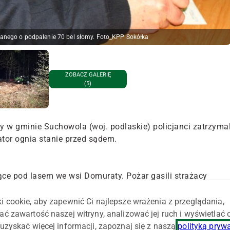
rzanego o podpalenie 70 bel słomy. Foto_KPP Sokółka
ZOBACZ GALERIĘ
(5)
y w gminie Suchowola (woj. podlaskie) policjanci zatrzymal
tor ognia stanie przed sądem.
ące pod lasem we wsi Domuraty. Pożar gasili strażacy
ostek ochotniczych.
i cookie, aby zapewnić Ci najlepsze wrażenia z przeglądania,
otych. Przyczyn i okoliczności pojawienia się płomieni
ać zawartość naszej witryny, analizować jej ruch i wyświetlać
uzyskać więcej informacji, zapoznaj się z naszą
polityką pryw