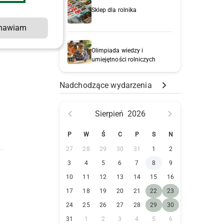
Sklep dla rolnika
mawiam
i
Olimpiada wiedzy i
umiejętności rolniczych
Nadchodzące wydarzenia
Sierpień
2026
P
W
Ś
C
P
S
N
27
28
29
30
31
1
2
3
4
5
6
7
8
9
10
11
12
13
14
15
16
17
18
19
20
21
22
23
24
25
26
27
28
29
30
31
1
2
3
4
5
6