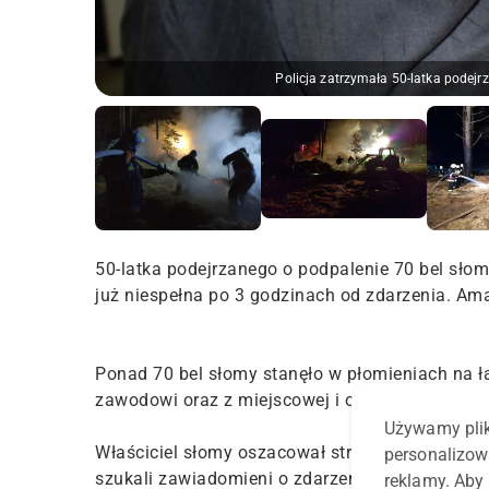
Policja zatrzymała 50-latka podej
50-latka podejrzanego o podpalenie 70 bel słom
już niespełna po 3 godzinach od zdarzenia. Ama
Ponad 70 bel słomy stanęło w płomieniach na ł
zawodowi oraz z miejscowej i okolicznych jedn
Używamy plik
Właściciel słomy oszacował straty na 3,5 tys. zł
personalizow
szukali zawiadomieni o zdarzeniu policjanci.
reklamy. Aby 