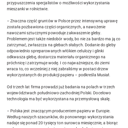
przypuszczenia specjalistów o możliwości wykorzystania
mieszanki w rolnictwie.
– Znaczna część gruntów w Polsce przez intensywną uprawę
została pozbawiona części organicznych, a nawożenie
nawozami sztucznymi powoduje zakwaszenie gleby.
Problemem jest także niedobór wody, bo nie za bardzo ma ją co
zatrzymać, zwłaszcza na glebach słabych. Dodanie do gleby
odpowiednio spreparowanych włókien celulozy i glinki
odkwasza glebę, dostarcza materiału organicznego na
próchnicę i zatrzymuje wodę. I co najważniejsze, do ziemi
wraca to, co wcześniej z niej zabraliśmy w postaci drzew
wykorzystanych do produkcji papieru – podkreśla Musiał.
Od trzech lat firma prowadzi już badania na polach w trzech
województwach południowo-zachodniej Polski. Docelowo
technologia ma być wykorzystana na przemysłową skalę.
– Polska jest znaczącym producentem papieru w Europie.
Według naszych szacunków, do ponownego wykorzystania
nadaje się ponad 20 tysięcy ton surowca miesięcznie, a biorąc