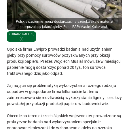
Polskie papiernie mogą dostarczać na szeroką skalę materiał
polepszający jakość gleby. Foto_PAP/Maciej Kulczyński
ZOBACZ GALERIĘ
(1)
Opolska firma Envipro prowadzi badania nad użyźnianiem
gleby przy pomocy surowców pozyskiwanych przy okazji
produkcji papieru. Prezes Wojciech Musiał mówi, że w miesiącu
papiernie mogą dostarczyć ponad 20 tys. ton surowca
traktowanego dziś jako odpad.
Zajmująca się problematyką wykorzystania różnego rodzaju
odpadów w gospodarce firma kilkanaście lat temu
zainteresowała się możliwością wykorzystania ligniny i celulozy
powstałej przy okazji produkcji papieru w budownictwie.
Obecnie na terenie trzech śląskich województw prowadzone są
praktyczne badania nad wykorzystaniem specjalnie
opracowanej mieszanki do wzbogacania gleby na szeroką