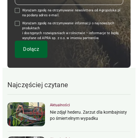
Wyrażam zgodę na otrzymywanie newslettera od Agropolska.pl
na podany adres e-mail.
Wyrażam zgodę na otrzymywanie informacji o najnowszych
produktach
i dostępnych rozwiązaniach w rolnictwie – informacje te będą
wysyłane od APRA sp. z o.o. w imieniu partnerów.
Najczęściej czytane
Aktualności
Nie zdjął hederu. Zarzut dla kombajnisty
po śmiertelnym wypadku