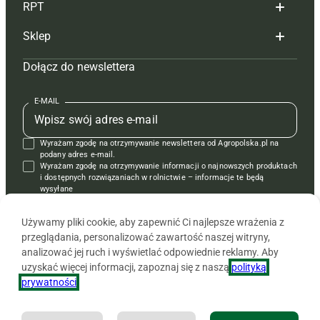
RPT
Reklama
Hoduj z głową bydło
Sklep
Tagi
Hoduj z głową świnie
Redakcja
Dołącz do newslettera
Mapa serwisu
Prenumerata
Prenumerata
Czasopisma i prenumerata
Kontakt
Redakcja
Reklama
Książki
E-MAIL
Regulamin
Kontakt
Kontakt
Regulamin
Wyrażam zgodę na otrzymywanie newslettera od Agropolska.pl na
Polityka prywatności
Reklama
Krzyżówki
podany adres e-mail.
Wyrażam zgodę na otrzymywanie informacji o najnowszych produktach
i dostępnych rozwiązaniach w rolnictwie – informacje te będą
wysyłane
od APRA sp. z o.o. w imieniu partnerów.
Używamy pliki cookie, aby zapewnić Ci najlepsze wrażenia z
przeglądania, personalizować zawartość naszej witryny,
analizować jej ruch i wyświetlać odpowiednie reklamy. Aby
uzyskać więcej informacji, zapoznaj się z naszą
polityką
prywatności
.