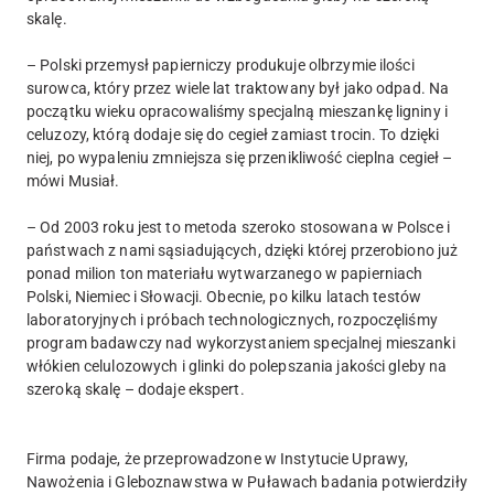
skalę.
– Polski przemysł papierniczy produkuje olbrzymie ilości
surowca, który przez wiele lat traktowany był jako odpad. Na
początku wieku opracowaliśmy specjalną mieszankę ligniny i
celuzozy, którą dodaje się do cegieł zamiast trocin. To dzięki
niej, po wypaleniu zmniejsza się przenikliwość cieplna cegieł –
mówi Musiał.
– Od 2003 roku jest to metoda szeroko stosowana w Polsce i
państwach z nami sąsiadujących, dzięki której przerobiono już
ponad milion ton materiału wytwarzanego w papierniach
Polski, Niemiec i Słowacji. Obecnie, po kilku latach testów
laboratoryjnych i próbach technologicznych, rozpoczęliśmy
program badawczy nad wykorzystaniem specjalnej mieszanki
włókien celulozowych i glinki do polepszania jakości gleby na
szeroką skalę – dodaje ekspert.
Firma podaje, że przeprowadzone w Instytucie Uprawy,
Nawożenia i Gleboznawstwa w Puławach badania potwierdziły