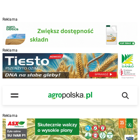
Reklama
Reklama
R
Wyszu
Main Logo
Menu
Reklama