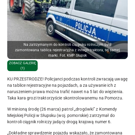
Na zatrzymanym do kontroli ciągniku rolniczym była
zamontowana tablica rejestracyjna z innego traktora, tej samej
marki. Fot. KMP Słupsk
ZOBACZ GALERIĘ
(1)
KU PRZESTRODZE! Policjanci podczas kontroli zwracają uwagę
na tablice rejestracyjne na pojazdach, a za używanie ich z
naruszeniem prawa można trafić nawet na 5 lat do więzienia.
Taka kara grozi traktorzyście skontrolowanemu na Pomorzu.
W minioną środę (26 marca) patrol „drogówki” z Komendy
Miejskiej Policji w Słupsku (woj. pomorskie)
zatrzymał do
kontroli ciągnik rolniczy
jadący drogą krajową numer 6.
„Dokładne sprawdzenie pojazdu wskazało, że
zamontowana