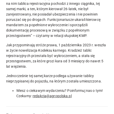
na nim tablica rejestracyjna pochodzi z innego ciągnika, tej
samej marki
, a ten, którym kierował 26-latek,
nie był
zarejestrowany, nie posiadał ubezpieczenia i nie powinien
poruszać się po drogach
. Funkcjonariusze ukarali kierowcę
mandatem za popełnione wykroczenie i sporządzili
dokumentację procesową w związku z popełnionym
przestępstwem” – czytamy w relacji słupskiej KMP.
Jak przypominają stróże prawa, 1 października 2023 r. weszła
w życie
nowelizacja Kodeksu karnego
. Kradzież tablic
rejestracyjnych przestała być wykroczeniem, a stała się
przestępstwem, za które grozi kara od 3 miesięcy do nawet
5
lat więzienia
.
Jednocześnie
tej samej karze podlega używanie tablicy
nieprzypisanej do pojazdu, na którym została umieszczona
.
Wiesz o ciekawym wydarzeniu? Poinformuj nas o tym!
Czekamy:
redakcja@agropolska.pl