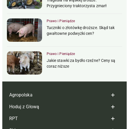
Tragedia na wąskiej drodze.
Przygnieciony traktorzysta zmarł
Prawo i Pieniądze
Tuczniki o złotówkę droższe. Skąd tak
gwałtowne podwyżki cen?
Prawo i Pieniądze
Jakie stawki za bydło rzeźne? Ceny są
coraz niższe
Agropolska
Hoduj z Głową
Redakcja
RPT
Reklama
Hoduj z głową bydło