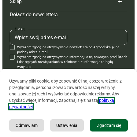
Sklep
Tagi
Hoduj z głową świnie
Redakcja
Dołącz do newslettera
Mapa serwisu
Prenumerata
Prenumerata
Czasopisma i prenumerata
Kontakt
Redakcja
Reklama
Książki
E-MAIL
Regulamin
Kontakt
Kontakt
Regulamin
Wyrażam zgodę na otrzymywanie newslettera od Agropolska.pl na
Polityka prywatności
Reklama
Krzyżówki
podany adres e-mail.
Wyrażam zgodę na otrzymywanie informacji o najnowszych produktach
i dostępnych rozwiązaniach w rolnictwie – informacje te będą
wysyłane
od APRA sp. z o.o. w imieniu partnerów.
Używamy pliki cookie, aby zapewnić Ci najlepsze wrażenia z
przeglądania, personalizować zawartość naszej witryny,
analizować jej ruch i wyświetlać odpowiednie reklamy. Aby
uzyskać więcej informacji, zapoznaj się z naszą
polityką
prywatności
.
Odmawiam
Ustawienia
Zgadzam się
Copyright © 2026 Agencja Promocji Rolnictwa i Agrobiznesu APRA