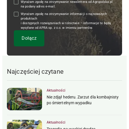
Wyrażam zgodę na otrzymywanie newslettera od Agropolska.pl
na podany adres e-mail.
Wyrażam zgodę na otrzymywanie informacji o najnowszych
produktach
i dostępnych rozwiązaniach w rolnictwie – informacje te będą
wysyłane od APRA sp. z o.o. w imieniu partnerów.
Najczęściej czytane
Aktualności
Nie zdjął hederu. Zarzut dla kombajnisty
po śmiertelnym wypadku
Aktualności