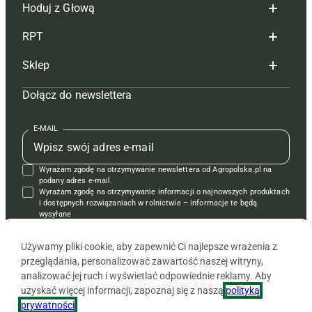
Hoduj z Głową
Redakcja
RPT
Reklama
Hoduj z głową bydło
Sklep
Tagi
Hoduj z głową świnie
Redakcja
Dołącz do newslettera
Mapa serwisu
Prenumerata
Prenumerata
Czasopisma i prenumerata
Kontakt
Redakcja
Reklama
Książki
E-MAIL
Regulamin
Kontakt
Kontakt
Regulamin
Wyrażam zgodę na otrzymywanie newslettera od Agropolska.pl na
Polityka prywatności
Reklama
Krzyżówki
podany adres e-mail.
Wyrażam zgodę na otrzymywanie informacji o najnowszych produktach
i dostępnych rozwiązaniach w rolnictwie – informacje te będą
wysyłane
od APRA sp. z o.o. w imieniu partnerów.
Używamy pliki cookie, aby zapewnić Ci najlepsze wrażenia z
przeglądania, personalizować zawartość naszej witryny,
analizować jej ruch i wyświetlać odpowiednie reklamy. Aby
uzyskać więcej informacji, zapoznaj się z naszą
polityką
prywatności
.