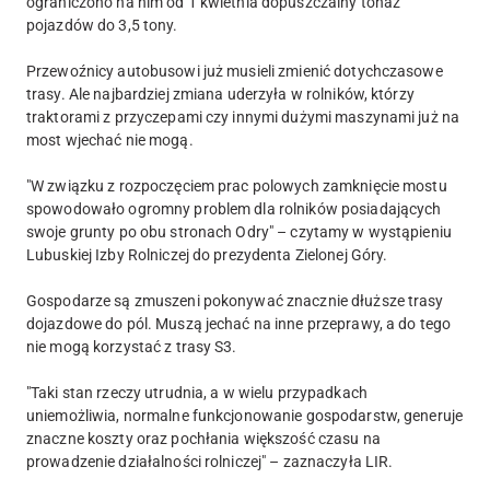
ograniczono na nim od 1 kwietnia dopuszczalny tonaż
pojazdów do 3,5 tony.
Przewoźnicy autobusowi już musieli zmienić dotychczasowe
trasy. Ale najbardziej zmiana uderzyła w rolników, którzy
traktorami z przyczepami czy innymi dużymi maszynami już na
most wjechać nie mogą.
"W związku z rozpoczęciem prac polowych zamknięcie mostu
spowodowało ogromny problem dla rolników posiadających
swoje grunty po obu stronach Odry" – czytamy w wystąpieniu
Lubuskiej Izby Rolniczej do prezydenta Zielonej Góry.
Gospodarze są zmuszeni pokonywać znacznie dłuższe trasy
dojazdowe do pól. Muszą jechać na inne przeprawy, a do tego
nie mogą korzystać z trasy S3.
"Taki stan rzeczy utrudnia, a w wielu przypadkach
uniemożliwia, normalne funkcjonowanie gospodarstw, generuje
znaczne koszty oraz pochłania większość czasu na
prowadzenie działalności rolniczej" – zaznaczyła LIR.