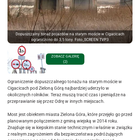
Dopuszczalny tonaż pojazdów na starym moście w Cigacicach
ograniczono do 3,5 tony. Foto_SCREEN TVP3
ZOBACZ GALERIĘ
(2)
Ograniczenie dopuszczalnego tonażu na starym moście w
Cigacicach pod Zieloną Górą najbardziej uderzyło w
okolicznych rolników. Teraz muszą tracić czas i pieniądze na
przeprawianie się przez Odrę w innych miejscach.
Most jest obiektem miasta Zielona Góra, które przejęło go przed
planowanym połączeniem z gminą wiejską w 2014 roku.
Znajduje się w kiepskim stanie technicznym i właśnie w związku
z realnym zagrożeniem dla bezpieczeństwa podróżujących