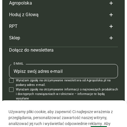
Agropolska
Hoduj z Głową
Redakcja
RPT
Reklama
Hoduj z głową bydło
Sklep
Tagi
Hoduj z głową świnie
Redakcja
Dołącz do newslettera
Mapa serwisu
Prenumerata
Prenumerata
Czasopisma i prenumerata
Kontakt
Redakcja
Reklama
Książki
E-MAIL
Regulamin
Kontakt
Kontakt
Regulamin
Wyrażam zgodę na otrzymywanie newslettera od Agropolska.pl na
Polityka prywatności
Reklama
Krzyżówki
podany adres e-mail.
Wyrażam zgodę na otrzymywanie informacji o najnowszych produktach
i dostępnych rozwiązaniach w rolnictwie – informacje te będą
wysyłane
od APRA sp. z o.o. w imieniu partnerów.
Używamy pliki cookie, aby zapewnić Ci najlepsze wrażenia z
przeglądania, personalizować zawartość naszej witryny,
analizować jej ruch i wyświetlać odpowiednie reklamy. Aby