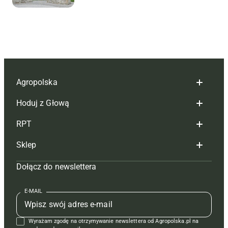
Agropolska
Hoduj z Głową
Redakcja
RPT
Reklama
Hoduj z głową bydło
Sklep
Tagi
Hoduj z głową świnie
Redakcja
Dołącz do newslettera
Mapa serwisu
Prenumerata
Prenumerata
Czasopisma i prenumerata
Kontakt
Redakcja
Reklama
Książki
E-MAIL
Regulamin
Kontakt
Kontakt
Regulamin
Wyrażam zgodę na otrzymywanie newslettera od Agropolska.pl na