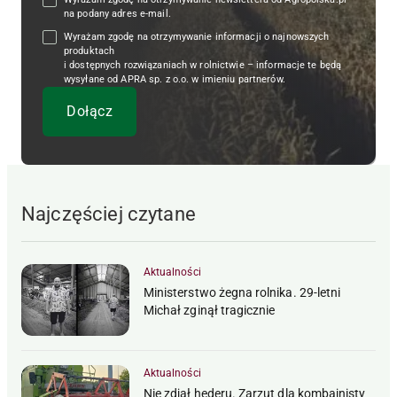
na podany adres e-mail.
Wyrażam zgodę na otrzymywanie informacji o najnowszych
produktach
i dostępnych rozwiązaniach w rolnictwie – informacje te będą
wysyłane od APRA sp. z o.o. w imieniu partnerów.
Najczęściej czytane
Aktualności
Ministerstwo żegna rolnika. 29-letni
Michał zginął tragicznie
Aktualności
Nie zdjął hederu. Zarzut dla kombajnisty