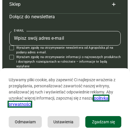
Sklep
Tagi
Hoduj z głową świnie
Redakcja
Dołącz do newslettera
Mapa serwisu
Prenumerata
Prenumerata
Czasopisma i prenumerata
Kontakt
Redakcja
Reklama
Książki
E-MAIL
Regulamin
Kontakt
Kontakt
Regulamin
Wyrażam zgodę na otrzymywanie newslettera od Agropolska.pl na
Polityka prywatności
Reklama
Krzyżówki
podany adres e-mail.
Wyrażam zgodę na otrzymywanie informacji o najnowszych produktach
i dostępnych rozwiązaniach w rolnictwie – informacje te będą
wysyłane
od APRA sp. z o.o. w imieniu partnerów.
Używamy pliki cookie, aby zapewnić Ci najlepsze wrażenia z
przeglądania, personalizować zawartość naszej witryny,
analizować jej ruch i wyświetlać odpowiednie reklamy. Aby
uzyskać więcej informacji, zapoznaj się z naszą
polityką
prywatności
.
Odmawiam
Ustawienia
Zgadzam się
Copyright © 2026 Agencja Promocji Rolnictwa i Agrobiznesu APRA