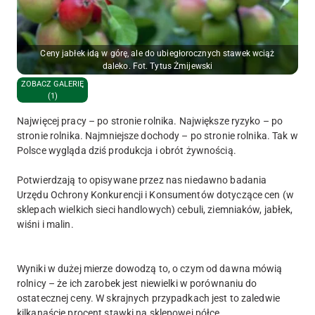
Ceny jabłek idą w górę, ale do ubiegłorocznych stawek wciąż
daleko. Fot. Tytus Żmijewski
ZOBACZ GALERIĘ
(1)
Najwięcej pracy – po stronie rolnika. Największe ryzyko – po
stronie rolnika. Najmniejsze dochody – po stronie rolnika. Tak w
Polsce wygląda dziś produkcja i obrót żywnością.
Potwierdzają to opisywane przez nas niedawno badania
Urzędu Ochrony Konkurencji i Konsumentów dotyczące cen (w
sklepach wielkich sieci handlowych) cebuli, ziemniaków, jabłek,
wiśni i malin.
Wyniki w dużej mierze dowodzą to, o czym od dawna mówią
rolnicy – że ich zarobek jest niewielki w porównaniu do
ostatecznej ceny. W skrajnych przypadkach jest to zaledwie
kilkanaście procent stawki na sklepowej półce.