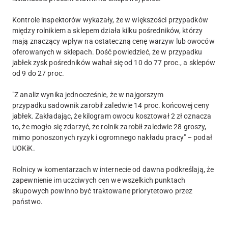
Kontrole inspektorów wykazały, że w większości przypadków
między rolnikiem a sklepem działa kilku pośredników, którzy
mają znaczący wpływ na ostateczną cenę warzyw lub owoców
oferowanych w sklepach. Dość powiedzieć, że w przypadku
jabłek zysk pośredników wahał się od 10 do 77 proc., a sklepów
od 9 do 27 proc.
"Z analiz wynika jednocześnie, że w najgorszym
przypadku sadownik zarobił zaledwie 14 proc. końcowej ceny
jabłek. Zakładając, że kilogram owocu kosztował 2 zł oznacza
to, że mogło się zdarzyć, że rolnik zarobił zaledwie 28 groszy,
mimo ponoszonych ryzyk i ogromnego nakładu pracy" – podał
UOKiK.
Rolnicy w komentarzach w internecie od dawna podkreślają, że
zapewnienie im uczciwych cen we wszelkich punktach
skupowych powinno być traktowane priorytetowo przez
państwo.