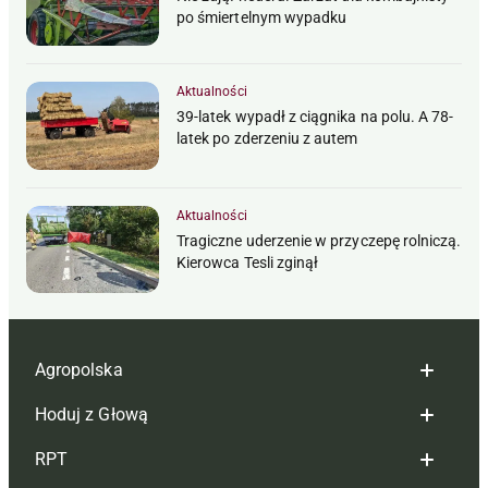
po śmiertelnym wypadku
Aktualności
39-latek wypadł z ciągnika na polu. A 78-
latek po zderzeniu z autem
Aktualności
Tragiczne uderzenie w przyczepę rolniczą.
Kierowca Tesli zginął
Agropolska
Hoduj z Głową
Redakcja
RPT
Reklama
Hoduj z głową bydło