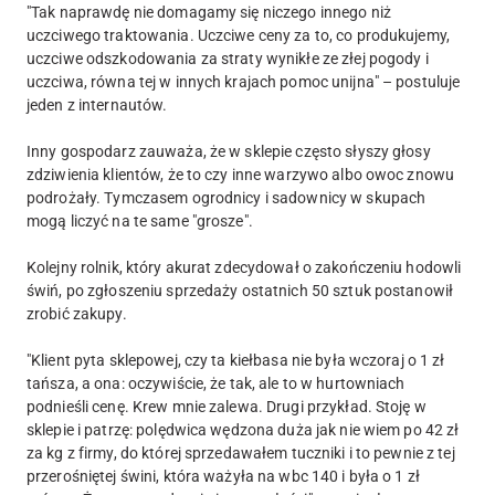
"Tak naprawdę nie domagamy się niczego innego niż
uczciwego traktowania. Uczciwe ceny za to, co produkujemy,
uczciwe odszkodowania za straty wynikłe ze złej pogody i
uczciwa, równa tej w innych krajach pomoc unijna" – postuluje
jeden z internautów.
Inny gospodarz zauważa, że w sklepie często słyszy głosy
zdziwienia klientów, że to czy inne warzywo albo owoc znowu
podrożały. Tymczasem ogrodnicy i sadownicy w skupach
mogą liczyć na te same "grosze".
Kolejny rolnik, który akurat zdecydował o zakończeniu hodowli
świń, po zgłoszeniu sprzedaży ostatnich 50 sztuk postanowił
zrobić zakupy.
"Klient pyta sklepowej, czy ta kiełbasa nie była wczoraj o 1 zł
tańsza, a ona: oczywiście, że tak, ale to w hurtowniach
podnieśli cenę. Krew mnie zalewa. Drugi przykład. Stoję w
sklepie i patrzę: polędwica wędzona duża jak nie wiem po 42 zł
za kg z firmy, do której sprzedawałem tuczniki i to pewnie z tej
przerośniętej świni, która ważyła na wbc 140 i była o 1 zł