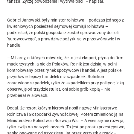
tańsza. Życzę powodzenia i wytrwałości" – napisał.
Gabriel Janowski, były minister rolnictwa – podczas jednego z
kwietniowych posiedzeń sejmowej komisji rolnictwa –
podkreślał, że polski gospodarz został sprowadzony do roli
"surowcowego", a prawdziwe pożytki są w przetwórstwie i w
handlu.
– Miliardy, o których mówi się, że to jest eksport, płyną do firm
macierzystych, a nie do Polaków. Rolnik jest dzisiaj w pełni
kontrolowany przez rynek spożywców i handel. A jest polskie
przysłowie: lepszy handelek niż szpadelek. Rolnikom
zostawiono szpadelek, tylko że szpadelkiem przy polityce, jaką
obserwuję od trzydziestu lat, oni sobie grób kopią – nie
przebierał w słowach.
Dodał, że resort którym kierował nosił nazwę Ministerstwo
Rolnictwa i Gospodarki Żywnościowej. Potem zmieniono ją na
Ministerstwo Rolnictwa i Rozwoju Wsi. – A wieś się nie rozwija,
tylko zwija na naszych oczach. To jest po prostu przestępstwo,
sankcjonowane od trzydziestu lat przez wszystkie rządy –