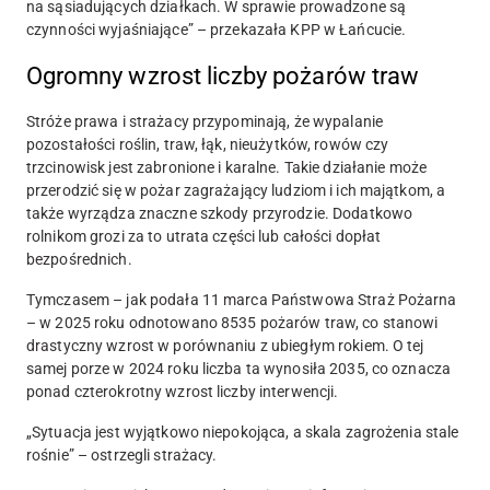
na sąsiadujących działkach. W sprawie prowadzone są
czynności wyjaśniające” – przekazała KPP w Łańcucie.
Ogromny wzrost liczby pożarów traw
Stróże prawa i strażacy przypominają, że wypalanie
pozostałości roślin, traw, łąk, nieużytków, rowów czy
trzcinowisk jest zabronione i karalne. Takie działanie może
przerodzić się w pożar zagrażający ludziom i ich majątkom, a
także wyrządza znaczne szkody przyrodzie. Dodatkowo
rolnikom grozi za to utrata części lub całości dopłat
bezpośrednich.
Tymczasem – jak podała 11 marca Państwowa Straż Pożarna
–
w 2025 roku odnotowano 8535 pożarów traw, co stanowi
drastyczny wzrost w porównaniu z ubiegłym rokiem
. O tej
samej porze w 2024 roku liczba ta wynosiła 2035, co oznacza
ponad czterokrotny wzrost liczby interwencji.
„Sytuacja jest wyjątkowo niepokojąca, a skala zagrożenia stale
rośnie” – ostrzegli strażacy.