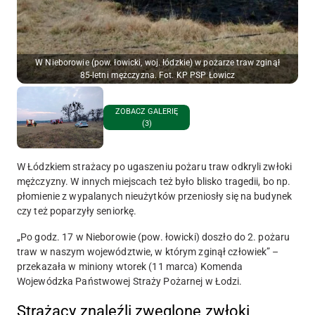
W Nieborowie (pow. łowicki, woj. łódzkie) w pożarze traw zginął
85-letni mężczyzna. Fot. KP PSP Łowicz
ZOBACZ GALERIĘ
(3)
W Łódzkiem strażacy po ugaszeniu pożaru traw odkryli zwłoki
mężczyzny. W innych miejscach też było blisko tragedii, bo np.
płomienie z wypalanych nieużytków przeniosły się na budynek
czy też poparzyły seniorkę.
„Po godz. 17 w Nieborowie (pow. łowicki) doszło do 2. pożaru
traw w naszym województwie, w którym zginął człowiek” –
przekazała w miniony wtorek (11 marca) Komenda
Wojewódzka Państwowej Straży Pożarnej w Łodzi.
Strażacy znaleźli zwęglone zwłoki