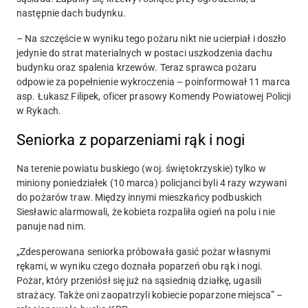
następnie dach budynku.
– Na szczęście w wyniku tego pożaru nikt nie ucierpiał i doszło
jedynie do strat materialnych w postaci uszkodzenia dachu
budynku oraz spalenia krzewów. Teraz sprawca pożaru
odpowie za popełnienie wykroczenia – poinformował 11 marca
asp. Łukasz Filipek, oficer prasowy Komendy Powiatowej Policji
w Rykach.
Seniorka z poparzeniami rąk i nogi
Na terenie powiatu buskiego (woj. świętokrzyskie) tylko w
miniony poniedziałek (10 marca) policjanci byli 4 razy wzywani
do pożarów traw. Między innymi mieszkańcy podbuskich
Siesławic alarmowali, że kobieta rozpaliła ogień na polu i nie
panuje nad nim.
„
Zdesperowana seniorka próbowała gasić pożar własnymi
rękami, w wyniku czego doznała poparzeń obu rąk i nogi.
Pożar, który przeniósł się już na sąsiednią działkę, ugasili
strażacy. Także oni zaopatrzyli kobiecie poparzone miejsca” –