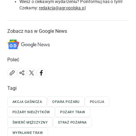
Wiesz o ciekawym wydarzeniu? Poinformuj nas o tym!
Czekamy:
redakcja@agropolska.pl
Zobacz nas w Google News
Poleć
Tagi
AKCJA GAŚNICZA
OFIARA POŻARU
POLICJA
POŻARY NIEUŻYTKÓW
POŻARY TRAW
ŚMIERĆ MĘŻCZYZNY
STRAŻ POŻARNA
WYPALANIE TRAW