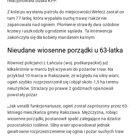
relacjonowała buska KPP.
Z kolei po wysłaniu patrolu do miejscowości Wełecz zastał on
tam 77-latkę, która wypalała suchą trawę i także nie
zapanowała nad ogniem. Płomienie strawiły dwa ozdobne
krzewy i uszkodziły ogrodzenie sąsiada. Ta interwencja
zakończyła się dla kobiety mandatem karnym.
Nieudane wiosenne porządki u 63-latka
Również policjanci z Łańcuta (woj. podkarpackie) już
kilkakrotnie w marcu byli wzywani do pożarów traw. Na
przykład 10 marca w Rakszawie, ze względu na silny wiatr,
ogień szybko rozprzestrzenił się i objął około 1,5 ha terenu
nieużytków. Strażacy po prawie 2 godzinach opanowali
powstały pożar.
„Jak ustalili funkcjonariusze, ogień został zaprószony przez 63-
letniego mieszkańca gminy Rakszawa.
Mężczyzna, robiąc
wiosenne porządki, postanowił spalić zalegające na działce
pozostałości roślinne.
Silny wiatr spowodował jednak
gwałtowne rozprzestrzenienie się ognia i pożar suchych traw