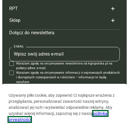
RPT
Reklama
Hoduj z głową bydło
Sklep
Tagi
Hoduj z głową świnie
Redakcja
Dołącz do newslettera
Mapa serwisu
Prenumerata
Prenumerata
Czasopisma i prenumerata
Kontakt
Redakcja
Reklama
Książki
E-MAIL
Regulamin
Kontakt
Kontakt
Regulamin
Wyrażam zgodę na otrzymywanie newslettera od Agropolska.pl na
Polityka prywatności
Reklama
Krzyżówki
podany adres e-mail.
Wyrażam zgodę na otrzymywanie informacji o najnowszych produktach
i dostępnych rozwiązaniach w rolnictwie – informacje te będą
wysyłane
od APRA sp. z o.o. w imieniu partnerów.
Używamy pliki cookie, aby zapewnić Ci najlepsze wrażenia z
przeglądania, personalizować zawartość naszej witryny,
analizować jej ruch i wyświetlać odpowiednie reklamy. Aby
uzyskać więcej informacji, zapoznaj się z naszą
polityką
prywatności
.