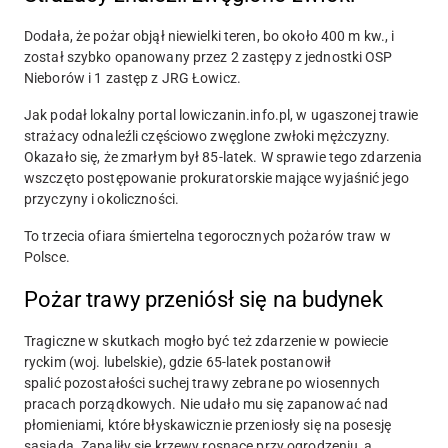
Dodała, że pożar objął niewielki teren, bo około 400 m kw., i
został szybko opanowany przez 2 zastępy z jednostki OSP
Nieborów i 1 zastęp z JRG Łowicz.
Jak podał lokalny portal lowiczanin.info.pl, w ugaszonej trawie
strażacy odnaleźli częściowo zwęglone zwłoki mężczyzny.
Okazało się, że zmarłym był 85-latek. W sprawie tego zdarzenia
wszczęto postępowanie prokuratorskie mające wyjaśnić jego
przyczyny i okoliczności.
To trzecia ofiara śmiertelna tegorocznych pożarów traw w
Polsce.
Pożar trawy przeniósł się na budynek
Tragiczne w skutkach mogło być też zdarzenie w powiecie
ryckim (woj. lubelskie), gdzie 65-latek postanowił
spalić pozostałości suchej trawy zebrane po wiosennych
pracach porządkowych.
Nie udało mu się zapanować nad
płomieniami, które błyskawicznie przeniosły się na posesję
sąsiada. Zapaliły się krzewy rosnące przy ogrodzeniu, a