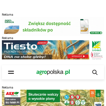
Reklama
Reklama
R
Wyszu
Main Logo
Menu
Reklama