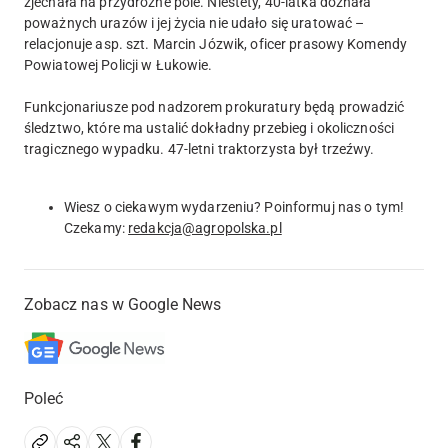
zjechała na przydrożne pole. Niestety, 40-latka doznała
poważnych urazów i jej życia nie udało się uratować –
relacjonuje asp. szt. Marcin Józwik, oficer prasowy Komendy
Powiatowej Policji w Łukowie.
Funkcjonariusze pod nadzorem prokuratury będą prowadzić
śledztwo, które ma ustalić dokładny przebieg i okoliczności
tragicznego wypadku. 47-letni traktorzysta był trzeźwy.
Wiesz o ciekawym wydarzeniu? Poinformuj nas o tym!
Czekamy:
redakcja@agropolska.pl
Zobacz nas w Google News
Poleć