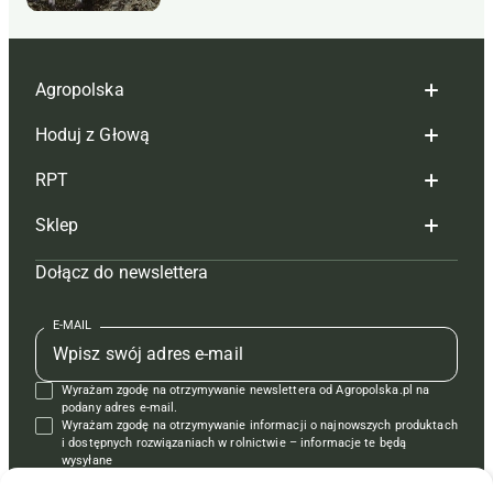
Agropolska
Hoduj z Głową
Redakcja
RPT
Reklama
Hoduj z głową bydło
Sklep
Tagi
Hoduj z głową świnie
Redakcja
Dołącz do newslettera
Mapa serwisu
Prenumerata
Prenumerata
Czasopisma i prenumerata
Kontakt
Redakcja
Reklama
Książki
E-MAIL
Regulamin
Kontakt
Kontakt
Regulamin
Wyrażam zgodę na otrzymywanie newslettera od Agropolska.pl na
Polityka prywatności
Reklama
Krzyżówki
podany adres e-mail.
Wyrażam zgodę na otrzymywanie informacji o najnowszych produktach
i dostępnych rozwiązaniach w rolnictwie – informacje te będą
wysyłane
od APRA sp. z o.o. w imieniu partnerów.