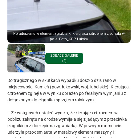
Po uderzeniu w element zgrabiarki kierująca citroenem zjechała w
pole. Foto_KPP Łuków
ZOBACZ GALERIĘ
(2)
Do tragicznego w skutkach wypadku doszło dziś rano w
miejscowości Kamień (pow. łukowski, woj. lubelskie). Kierująca
citroenem zginęła w wyniku obrażeń po feralnym wymijaniu z
dołączonym do ciągnika sprzętem rolniczym.
– Ze wstępnych ustaleń wynika, że kierująca citroenem w
pobliżu zakrętu na drodze wymijała się z jadącym z przeciwka
ciągnikiem z doczepioną zgrabiarką. W pewnym momencie
uderzyła przodem auta w metalowy element maszyny i