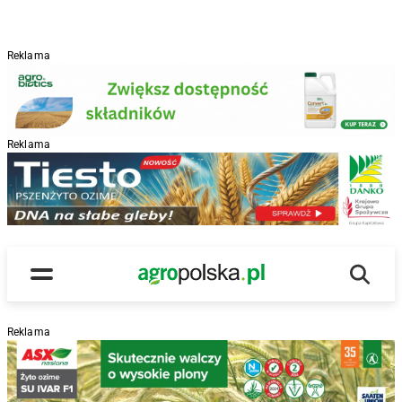
Reklama
Reklama
R
Wyszu
Main Logo
Menu
Reklama