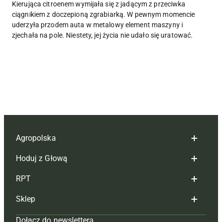
Kierująca citroenem wymijała się z jadącym z przeciwka
ciągnikiem z doczepioną zgrabiarką. W pewnym momencie
uderzyła przodem auta w metalowy element maszyny i
zjechała na pole. Niestety, jej życia nie udało się uratować.
Agropolska
Hoduj z Głową
Redakcja
RPT
Reklama
Hoduj z głową bydło
Sklep
Tagi
Hoduj z głową świnie
Redakcja
Dołącz do newslettera
Mapa serwisu