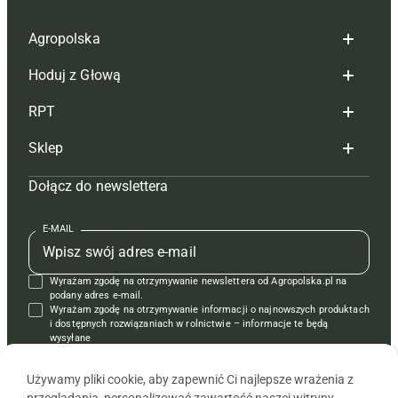
Agropolska
Hoduj z Głową
Redakcja
RPT
Reklama
Hoduj z głową bydło
Sklep
Tagi
Hoduj z głową świnie
Redakcja
Dołącz do newslettera
Mapa serwisu
Prenumerata
Prenumerata
Czasopisma i prenumerata
Kontakt
Redakcja
Reklama
Książki
E-MAIL
Regulamin
Kontakt
Kontakt
Regulamin
Wyrażam zgodę na otrzymywanie newslettera od Agropolska.pl na
Polityka prywatności
Reklama
Krzyżówki
podany adres e-mail.
Wyrażam zgodę na otrzymywanie informacji o najnowszych produktach
i dostępnych rozwiązaniach w rolnictwie – informacje te będą
wysyłane
od APRA sp. z o.o. w imieniu partnerów.
Używamy pliki cookie, aby zapewnić Ci najlepsze wrażenia z