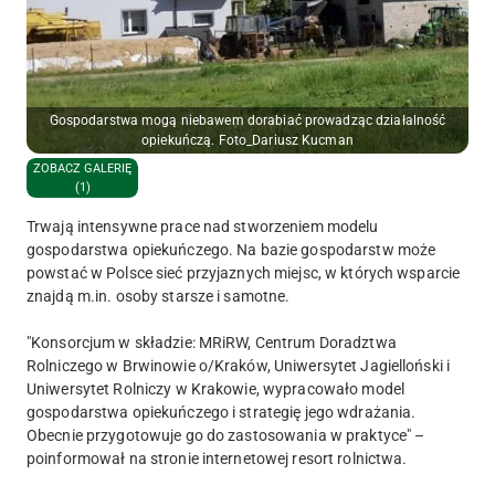
Gospodarstwa mogą niebawem dorabiać prowadząc działalność
opiekuńczą. Foto_Dariusz Kucman
ZOBACZ GALERIĘ
(1)
Trwają intensywne prace nad stworzeniem modelu
gospodarstwa opiekuńczego. Na bazie gospodarstw może
powstać w Polsce sieć przyjaznych miejsc, w których wsparcie
znajdą m.in. osoby starsze i samotne.
"Konsorcjum w składzie: MRiRW, Centrum Doradztwa
Rolniczego w Brwinowie o/Kraków, Uniwersytet Jagielloński i
Uniwersytet Rolniczy w Krakowie, wypracowało model
gospodarstwa opiekuńczego i strategię jego wdrażania.
Obecnie przygotowuje go do zastosowania w praktyce" –
poinformował na stronie internetowej resort rolnictwa.