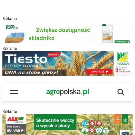
Reklama
Reklama
R
Wyszu
Main Logo
Menu
Reklama