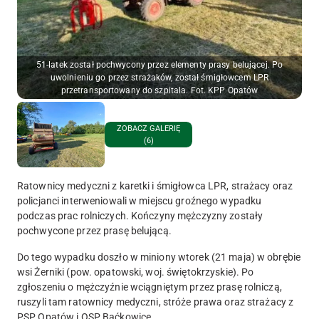
51-latek został pochwycony przez elementy prasy belującej. Po
uwolnieniu go przez strażaków, został śmigłowcem LPR
przetransportowany do szpitala. Fot. KPP Opatów
ZOBACZ GALERIĘ
(6)
Ratownicy medyczni z karetki i śmigłowca LPR, strażacy oraz
policjanci interweniowali w miejscu groźnego wypadku
podczas prac rolniczych. Kończyny mężczyzny zostały
pochwycone przez prasę belującą.
Do tego wypadku doszło w miniony wtorek (21 maja) w obrębie
wsi Żerniki (pow. opatowski, woj. świętokrzyskie). Po
zgłoszeniu o mężczyźnie wciągniętym przez prasę rolniczą,
ruszyli tam ratownicy medyczni, stróże prawa oraz strażacy z
PSP Opatów i OSP Baćkowice.