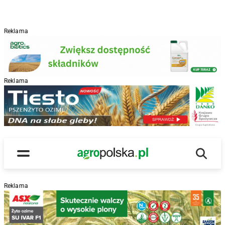
Reklama
Reklama
R
Wyszu
Main Logo
Menu
Reklama