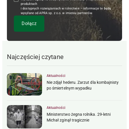
produktach
i dostępnych rozwiązaniach w rolnictwie – informacje te będą
wysyłane od APRA sp. z o.o. w imieniu partnerów.
Najczęściej czytane
Aktualności
Nie zdjął hederu. Zarzut dla kombajnisty
po śmiertelnym wypadku
Aktualności
Ministerstwo żegna rolnika. 29-letni
Michał zginął tragicznie