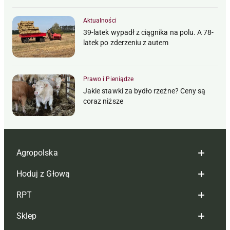
Aktualności
39-latek wypadł z ciągnika na polu. A 78-
latek po zderzeniu z autem
Prawo i Pieniądze
Jakie stawki za bydło rzeźne? Ceny są
coraz niższe
Agropolska
Hoduj z Głową
Redakcja
RPT
Reklama
Hoduj z głową bydło
Sklep
Tagi
Hoduj z głową świnie
Redakcja