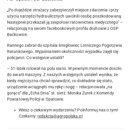
„
Po dojeździe strażacy zabezpieczyli miejsce zdarzenia i przy
użyciu narzędzi hydraulicznych uwolnili osobę poszkodowaną.
Następnie przekazali ją zespołowi ratownictwa medycznego” –
relacjonują na swoim facebookowym profilu druhowie z OSP
Baćkowice.
Rannego zabrał do szpitala śmigłowiec Lotniczego Pogotowia
Ratunkowego. Wyjaśnianiem okoliczności wypadku zajęli się
policjanci. Co wstępnie ustalili?
–
51-latek rolował na polu siano. W pewnym momencie doszło
do awarii maszyny. Z naszych wstępnych ustaleń wynika, że
kiedy mężczyzna chciał sprawdzić, co dokładnie się stało,
urządzenie wciągnęło mu rękę i nogę
– relacjonowała „na
gorąco” dla „Echa Dnia” st. sierż. Monika Żurek z Komendy
Powiatowej Policji w Opatowie.
Wiesz o ciekawym wydarzeniu? Poinformuj nas o tym!
Czekamy:
redakcja@agropolska.pl