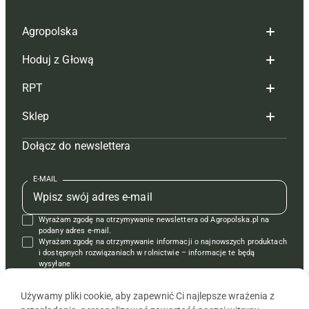
Agropolska
Hoduj z Głową
Redakcja
RPT
Reklama
Hoduj z głową bydło
Sklep
Tagi
Hoduj z głową świnie
Redakcja
Dołącz do newslettera
Mapa serwisu
Prenumerata
Prenumerata
Czasopisma i prenumerata
Kontakt
Redakcja
Reklama
Książki
E-MAIL
Regulamin
Kontakt
Kontakt
Regulamin
Wyrażam zgodę na otrzymywanie newslettera od Agropolska.pl na
Polityka prywatności
Reklama
Krzyżówki
podany adres e-mail.
Wyrażam zgodę na otrzymywanie informacji o najnowszych produktach
i dostępnych rozwiązaniach w rolnictwie – informacje te będą
wysyłane
od APRA sp. z o.o. w imieniu partnerów.
Używamy pliki cookie, aby zapewnić Ci najlepsze wrażenia z