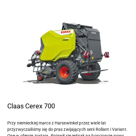
Claas Cerex 700
Przy niemieckiej marce z Harsewinkel przez wiele lat
przyzwyczailiśmy się do pras zwijających serii Rollant i Variant.
One w ofercie zostają. Pojawił się jednak na horyzoncie nowy