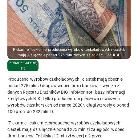
Piekarnie i cukiernie, producenci wyrobów czekoladowych i ciastek
mają już łącznie ponad 275 mln złotych zaległości. Fot. KGP
ZOBACZ GALERIĘ
(1)
Producenci wyrobów czekoladowych i ciastek mają obecnie
ponad 275 mln zł długów wobec firm i banków – wynika z
danych Rejestru Dłużników BIG InfoMonitor i bazy informacji
kredytowych BIK. Tylko producentom pieczywa i świeżych
wyrobów ciastkarskich od marca 2020r. długi wzrosły o ponad
100 proc. do 232 mln zł.
"Piekarnie i cukiernie, producenci wyrobów czekoladowych i
ciastek mają dziś łącznie ponad 275 mln zł zaległości wobec
firm i banków. To blisko 12 mln zł więcej niż przed