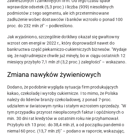
zawieszonych i zamkniętych firm. Od tego czasu spadł
wprawdzie odsetek (5,3 proc.) i liczba (939) niesolidnych
podmiotów z tego segmentu, ale ich przeterminowane
zadłużenie wobec dostawców i banków wzrosło o ponad 100
proc. do 232 mln zł" – podkreślono.
Jak wyjaśniono, szczególnie dotkliwy okazał się gwałtowny
wzrost cen energii w 2022 r., który doprowadził nawet do
bankructwa część piekarniczo-cukierniczych biznesów. "Wydaje
się, że najtrudniejsze chwile już minęły, bo w ciągu ostatnich 12
miesięcy przybyło 7,1 mln zł (3,2 proc.) zaległości" – wskazano.
Zmiana nawyków żywieniowych
Dodano, że podobnie wygląda sytuacja firm produkujących
kakao, czekoladę i wyroby cukiernicze. I to mimo, że Polska
należy do liderów branży czekoladowej, z ponad 7-proc.
udziałem w światowym rynku i stałym wzrostem sprzedaży. "W
tym przypadku przyrost nieopłaconych faktur i opóźnionych o
min. 30 dni rat kredytów w ostatnim roku nie przyhamował.
Przybyło ich 13 proc. do 38,4 mln zł, a od początku pandemii o
niemal 60 proc. (13,7 mln zł)" – podano w raporcie, wskazując,