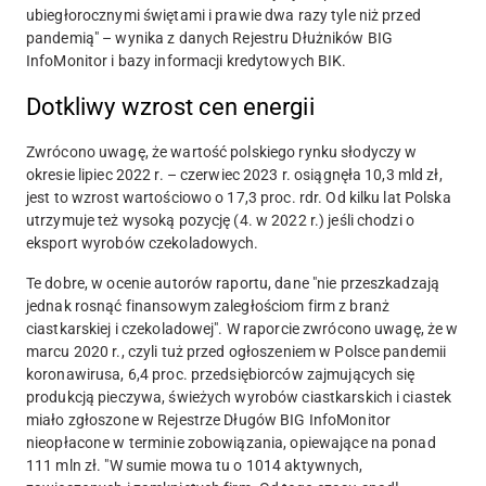
ubiegłorocznymi świętami i prawie dwa razy tyle niż przed
pandemią" – wynika z danych Rejestru Dłużników BIG
InfoMonitor i bazy informacji kredytowych BIK.
Dotkliwy wzrost cen energii
Zwrócono uwagę, że wartość polskiego rynku słodyczy w
okresie lipiec 2022 r. – czerwiec 2023 r. osiągnęła 10,3 mld zł,
jest to wzrost wartościowo o 17,3 proc. rdr. Od kilku lat Polska
utrzymuje też wysoką pozycję (4. w 2022 r.) jeśli chodzi o
eksport wyrobów czekoladowych.
Te dobre, w ocenie autorów raportu, dane "nie przeszkadzają
jednak rosnąć finansowym zaległościom firm z branż
ciastkarskiej i czekoladowej". W raporcie zwrócono uwagę, że w
marcu 2020 r., czyli tuż przed ogłoszeniem w Polsce pandemii
koronawirusa, 6,4 proc. przedsiębiorców zajmujących się
produkcją pieczywa, świeżych wyrobów ciastkarskich i ciastek
miało zgłoszone w Rejestrze Długów BIG InfoMonitor
nieopłacone w terminie zobowiązania, opiewające na ponad
111 mln zł. "W sumie mowa tu o 1014 aktywnych,