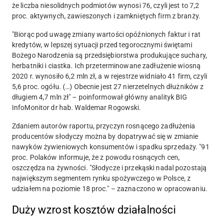
że liczba niesolidnych podmiotów wynosi 76, czyli jest to 7,2
proc. aktywnych, zawieszonych i zamkniętych firm z branży.
"Biorąc pod uwagę zmiany wartości opóźnionych faktur i rat
kredytów, w lepszej sytuacji przed tegorocznymi świętami
Bożego Narodzenia są przedsiębiorstwa produkujące suchary,
herbatniki i ciastka. Ich przeterminowane zadłużenie wiosną
2020 r. wynosiło 6,2 mln zł, a w rejestrze widniało 41 firm, czyli
5,6 proc. ogółu. (…) Obecnie jest 27 nierzetelnych dłużników z
długiem 4,7 mln zł" – poinformował główny analityk BIG
InfoMonitor dr hab. Waldemar Rogowski.
Zdaniem autorów raportu, przyczyn rosnącego zadłużenia
producentów słodyczy można by dopatrywać się w zmianie
nawyków żywieniowych konsumentów i spadku sprzedaży. "91
proc. Polaków informuje, że z powodu rosnących cen,
oszczędza na żywności. "Słodycze i przekąski nadal pozostają
największym segmentem rynku spożywczego w Polsce, z
udziałem na poziomie 18 proc." – zaznaczono w opracowaniu.
Duży wzrost kosztów działalności