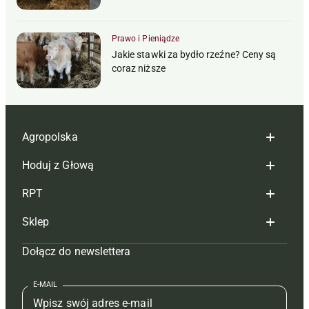
Prawo i Pieniądze
Jakie stawki za bydło rzeźne? Ceny są
coraz niższe
Agropolska
Hoduj z Głową
Redakcja
RPT
Reklama
Hoduj z głową bydło
Sklep
Tagi
Hoduj z głową świnie
Redakcja
Dołącz do newslettera
Mapa serwisu
Prenumerata
Prenumerata
Czasopisma i prenumerata
Kontakt
Redakcja
Reklama
Książki
E-MAIL
Regulamin