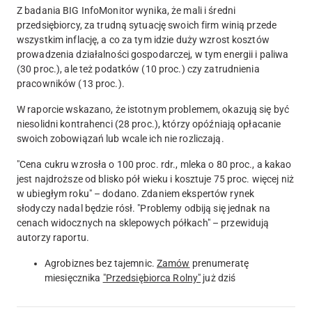
Z badania BIG InfoMonitor wynika, że mali i średni
przedsiębiorcy, za trudną sytuację swoich firm winią przede
wszystkim inflację, a co za tym idzie duży wzrost kosztów
prowadzenia działalności gospodarczej, w tym energii i paliwa
(30 proc.), ale też podatków (10 proc.) czy zatrudnienia
pracowników (13 proc.).
W raporcie wskazano, że istotnym problemem, okazują się być
niesolidni kontrahenci (28 proc.), którzy opóźniają opłacanie
swoich zobowiązań lub wcale ich nie rozliczają.
"Cena cukru wzrosła o 100 proc. rdr., mleka o 80 proc., a kakao
jest najdroższe od blisko pół wieku i kosztuje 75 proc. więcej niż
w ubiegłym roku" – dodano. Zdaniem ekspertów rynek
słodyczy nadal będzie rósł. "Problemy odbiją się jednak na
cenach widocznych na sklepowych półkach" – przewidują
autorzy raportu.
Agrobiznes bez tajemnic.
Zamów
prenumeratę
miesięcznika
"Przedsiębiorca Rolny"
już dziś