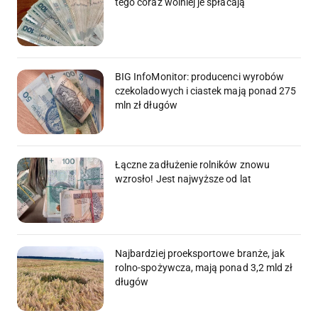
tego coraz wolniej je spłacają
BIG InfoMonitor: producenci wyrobów
czekoladowych i ciastek mają ponad 275
mln zł długów
Łączne zadłużenie rolników znowu
wzrosło! Jest najwyższe od lat
Najbardziej proeksportowe branże, jak
rolno-spożywcza, mają ponad 3,2 mld zł
długów