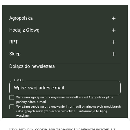
Agropolska
Hoduj z Głową
Redakcja
RPT
Reklama
Hoduj z głową bydło
Sklep
Tagi
Hoduj z głową świnie
Redakcja
Dołącz do newslettera
Mapa serwisu
Prenumerata
Prenumerata
Czasopisma i prenumerata
Kontakt
Redakcja
Reklama
Książki
E-MAIL
Regulamin
Kontakt
Kontakt
Regulamin
Wyrażam zgodę na otrzymywanie newslettera od Agropolska.pl na
Polityka prywatności
Reklama
Krzyżówki
podany adres e-mail.
Wyrażam zgodę na otrzymywanie informacji o najnowszych produktach
i dostępnych rozwiązaniach w rolnictwie – informacje te będą
wysyłane
od APRA sp. z o.o. w imieniu partnerów.
Używamy pliki cookie, aby zapewnić Ci najlepsze wrażenia z