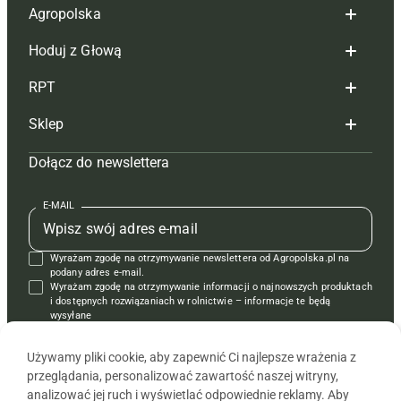
Agropolska
Hoduj z Głową
Redakcja
RPT
Reklama
Hoduj z głową bydło
Sklep
Tagi
Hoduj z głową świnie
Redakcja
Dołącz do newslettera
Mapa serwisu
Prenumerata
Prenumerata
Czasopisma i prenumerata
Kontakt
Redakcja
Reklama
Książki
E-MAIL
Regulamin
Kontakt
Kontakt
Regulamin
Wyrażam zgodę na otrzymywanie newslettera od Agropolska.pl na
Polityka prywatności
Reklama
Krzyżówki
podany adres e-mail.
Wyrażam zgodę na otrzymywanie informacji o najnowszych produktach
i dostępnych rozwiązaniach w rolnictwie – informacje te będą
wysyłane
od APRA sp. z o.o. w imieniu partnerów.
Używamy pliki cookie, aby zapewnić Ci najlepsze wrażenia z
przeglądania, personalizować zawartość naszej witryny,
analizować jej ruch i wyświetlać odpowiednie reklamy. Aby