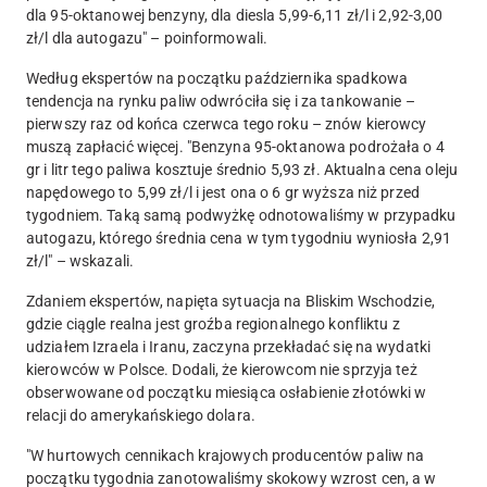
dla 95-oktanowej benzyny, dla diesla 5,99-6,11 zł/l i 2,92-3,00
zł/l dla autogazu" – poinformowali.
Według ekspertów na początku października spadkowa
tendencja na rynku paliw odwróciła się i za tankowanie –
pierwszy raz od końca czerwca tego roku – znów kierowcy
muszą zapłacić więcej.
"Benzyna 95-oktanowa podrożała o 4
gr i litr tego paliwa kosztuje średnio 5,93 zł. Aktualna cena oleju
napędowego to 5,99 zł/l i jest ona o 6 gr wyższa niż przed
tygodniem. Taką samą podwyżkę odnotowaliśmy w przypadku
autogazu, którego średnia cena w tym tygodniu wyniosła 2,91
zł/l" – wskazali.
Zdaniem ekspertów, napięta sytuacja na Bliskim Wschodzie,
gdzie ciągle realna jest groźba regionalnego konfliktu z
udziałem Izraela i Iranu, zaczyna przekładać się na wydatki
kierowców w Polsce. Dodali, że kierowcom nie sprzyja też
obserwowane od początku miesiąca osłabienie złotówki w
relacji do amerykańskiego dolara.
"
W hurtowych cennikach krajowych producentów paliw na
początku tygodnia zanotowaliśmy skokowy wzrost cen, a w