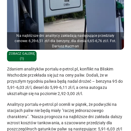
Na najbliższe dni analitycy zakładają następujące przedziały
cenowe: 6,39-6,51 zł/l dla benzyny, dla diesla 6,65-6,76 zł/l. Fot.
Dariusz Kucman
ZOBACZ GALERIĘ
(1)
Zdaniem analityków portalu e-petrol.pl, konflikt na Bliskim
Wschodzie przekłada się już na ceny paliw. Dodali, że w
przyszłym tygodniu paliwa będą nadal drożeć – benzyna 95 do
5,91-6,03 zł/l, diesel do 5,99-6,11 zł/l, a cena autogazu
ukształtuje się na poziomie 2,92-3,00 zł/l.
Analitycy portalu e-petrol.pl ocenili w piątek, że podwyżki na
stacjach paliw nie będą miały "raczej jednorazowego
charakteru". "Nasza prognoza na najbliższe dni zakłada dalszy
wzrost kosztów tankowania, a szacowane przedziały dla
poszczególnych gatunków paliw są następujące: 5,91-6,03 zł/l