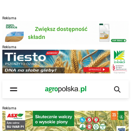
Reklama
Reklama
R
Wyszu
Main Logo
Menu
Reklama