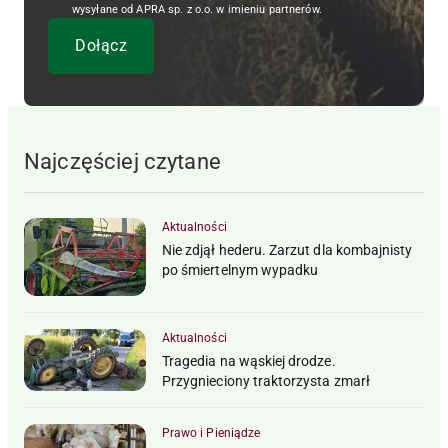
wysyłane od APRA sp. z o.o. w imieniu partnerów.
Najczęściej czytane
Aktualności
Nie zdjął hederu. Zarzut dla kombajnisty
po śmiertelnym wypadku
Aktualności
Tragedia na wąskiej drodze.
Przygnieciony traktorzysta zmarł
Prawo i Pieniądze