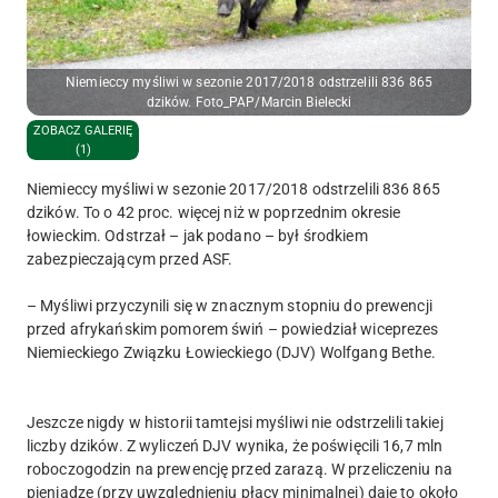
Niemieccy myśliwi w sezonie 2017/2018 odstrzelili 836 865
dzików. Foto_PAP/Marcin Bielecki
ZOBACZ GALERIĘ
(1)
Niemieccy myśliwi w sezonie 2017/2018 odstrzelili 836 865
dzików. To o 42 proc. więcej niż w poprzednim okresie
łowieckim. Odstrzał – jak podano – był środkiem
zabezpieczającym przed ASF.
– Myśliwi przyczynili się w znacznym stopniu do prewencji
przed afrykańskim pomorem świń – powiedział wiceprezes
Niemieckiego Związku Łowieckiego (DJV) Wolfgang Bethe.
Jeszcze nigdy w historii tamtejsi myśliwi nie odstrzelili takiej
liczby dzików. Z wyliczeń DJV wynika, że poświęcili 16,7 mln
roboczogodzin na prewencję przed zarazą. W przeliczeniu na
pieniądze (przy uwzględnieniu płacy minimalnej) daje to około