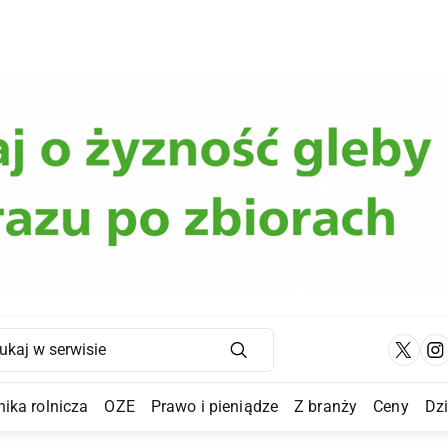
Main Navigation
ika rolnicza
OZE
Prawo i pieniądze
Z branży
Ceny
Dz
a Submenu