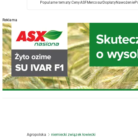
Popularne tematy:
Ceny
ASF
Mercosur
Dopłaty
Nawożenie
P
Reklama
Agropolska
niemiecki związek łowiecki