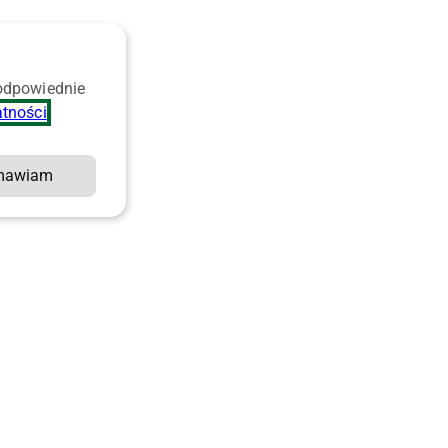
 odpowiednie
atności
.
mawiam