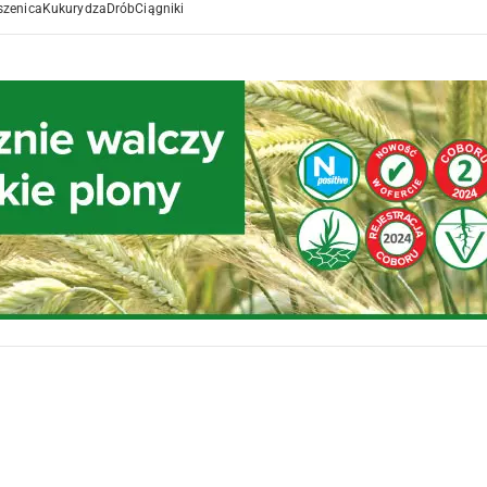
szenica
Kukurydza
Drób
Ciągniki