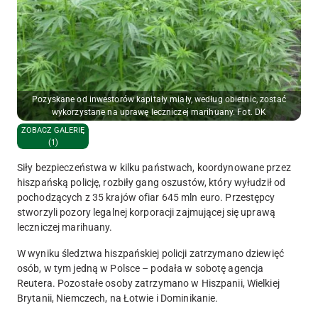
Pozyskane od inwestorów kapitały miały, według obietnic, zostać
wykorzystane na uprawę leczniczej marihuany. Fot. DK
ZOBACZ GALERIĘ
(1)
Siły bezpieczeństwa w kilku państwach, koordynowane przez
hiszpańską policję, rozbiły gang oszustów, który wyłudził od
pochodzących z 35 krajów ofiar 645 mln euro. Przestępcy
stworzyli pozory legalnej korporacji zajmującej się uprawą
leczniczej marihuany.
W wyniku śledztwa hiszpańskiej policji zatrzymano dziewięć
osób, w tym jedną w Polsce – podała w sobotę agencja
Reutera. Pozostałe osoby zatrzymano w Hiszpanii, Wielkiej
Brytanii, Niemczech, na Łotwie i Dominikanie.