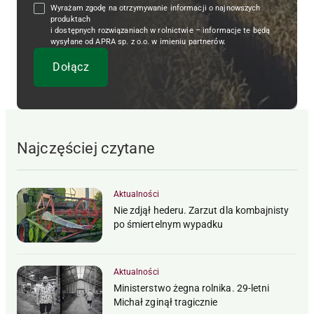
Wyrażam zgodę na otrzymywanie informacji o najnowszych
produktach
i dostępnych rozwiązaniach w rolnictwie – informacje te będą
wysyłane od APRA sp. z o.o. w imieniu partnerów.
Najczęściej czytane
Aktualności
Nie zdjął hederu. Zarzut dla kombajnisty
po śmiertelnym wypadku
Aktualności
Ministerstwo żegna rolnika. 29-letni
Michał zginął tragicznie