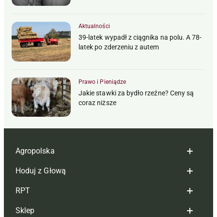
Aktualności
39-latek wypadł z ciągnika na polu. A 78-
latek po zderzeniu z autem
Prawo i Pieniądze
Jakie stawki za bydło rzeźne? Ceny są
coraz niższe
Agropolska
Hoduj z Głową
Redakcja
RPT
Reklama
Hoduj z głową bydło
Sklep
Tagi
Hoduj z głową świnie
Redakcja