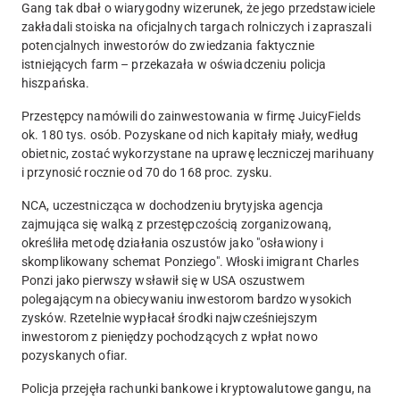
Gang tak dbał o wiarygodny wizerunek, że jego przedstawiciele
zakładali stoiska na oficjalnych targach rolniczych
i zapraszali
potencjalnych inwestorów do zwiedzania faktycznie
istniejących farm – przekazała w oświadczeniu policja
hiszpańska.
Przestępcy namówili do zainwestowania w firmę JuicyFields
ok. 180 tys. osób.
Pozyskane od nich kapitały miały, według
obietnic, zostać wykorzystane na uprawę leczniczej marihuany
i przynosić rocznie od 70 do 168 proc. zysku.
NCA, uczestnicząca w dochodzeniu brytyjska agencja
zajmująca się walką z przestępczością zorganizowaną,
określiła metodę działania oszustów jako "osławiony i
skomplikowany schemat Ponziego". Włoski imigrant Charles
Ponzi jako pierwszy wsławił się w USA oszustwem
polegającym na obiecywaniu inwestorom bardzo wysokich
zysków. Rzetelnie wypłacał środki najwcześniejszym
inwestorom z pieniędzy pochodzących z wpłat nowo
pozyskanych ofiar.
Policja przejęła rachunki bankowe i kryptowalutowe gangu, na