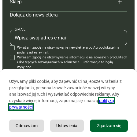
Sklep
Tagi
Hoduj z głową świnie
Redakcja
Dołącz do newslettera
Mapa serwisu
Prenumerata
Prenumerata
Czasopisma i prenumerata
Kontakt
Redakcja
Reklama
Książki
E-MAIL
Regulamin
Kontakt
Kontakt
Regulamin
Wyrażam zgodę na otrzymywanie newslettera od Agropolska.pl na
Polityka prywatności
Reklama
Krzyżówki
podany adres e-mail.
Wyrażam zgodę na otrzymywanie informacji o najnowszych produktach
i dostępnych rozwiązaniach w rolnictwie – informacje te będą
wysyłane
od APRA sp. z o.o. w imieniu partnerów.
Używamy pliki cookie, aby zapewnić Ci najlepsze wrażenia z
przeglądania, personalizować zawartość naszej witryny,
analizować jej ruch i wyświetlać odpowiednie reklamy. Aby
uzyskać więcej informacji, zapoznaj się z naszą
polityką
prywatności
.
Odmawiam
Ustawienia
Zgadzam się
Copyright © 2026 Agencja Promocji Rolnictwa i Agrobiznesu APRA