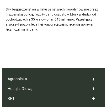
Siły bezpieczeństwa w kilku państwach, koordynowane przez
hiszpańską policję, rozbiły gang oszustów, który wyłudził od
pochodzących z 35 krajów ofiar 645 mln euro. Przestępcy
stworzyli pozory legalnej korporacji zajmującej się uprawą
leczniczej marihuany.
Agropolska
Hoduj z Głową
Redakcja
RPT
Reklama
Hoduj z głową bydło