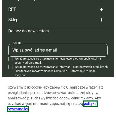
Redakcja
RPT
Reklama
Hoduj z głową bydło
Sklep
Tagi
Hoduj z głową świnie
Redakcja
Dołącz do newslettera
Mapa serwisu
Prenumerata
Prenumerata
Czasopisma i prenumerata
Kontakt
Redakcja
Reklama
Książki
E-MAIL
Regulamin
Kontakt
Kontakt
Regulamin
Wyrażam zgodę na otrzymywanie newslettera od Agropolska.pl na
Polityka prywatności
Reklama
Krzyżówki
podany adres e-mail.
Wyrażam zgodę na otrzymywanie informacji o najnowszych produktach
i dostępnych rozwiązaniach w rolnictwie – informacje te będą
wysyłane
od APRA sp. z o.o. w imieniu partnerów.
Używamy pliki cookie, aby zapewnić Ci najlepsze wrażenia z
przeglądania, personalizować zawartość naszej witryny,
analizować jej ruch i wyświetlać odpowiednie reklamy. Aby
uzyskać więcej informacji, zapoznaj się z naszą
polityką
prywatności
.