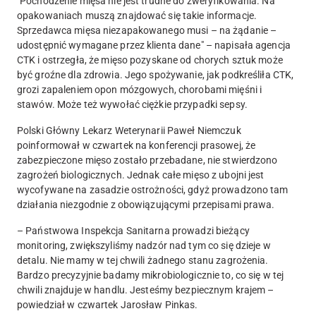
"Pochodzenie mięsa nie jest trudne do zweryfikowania. Na
opakowaniach muszą znajdować się takie informacje.
Sprzedawca mięsa niezapakowanego musi – na żądanie –
udostępnić wymagane przez klienta dane" – napisała agencja
CTK i ostrzegła, że mięso pozyskane od chorych sztuk może
być groźne dla zdrowia. Jego spożywanie, jak podkreśliła CTK,
grozi zapaleniem opon mózgowych, chorobami mięśni i
stawów. Może też wywołać ciężkie przypadki sepsy.
Polski Główny Lekarz Weterynarii Paweł Niemczuk
poinformował w czwartek na konferencji prasowej, że
zabezpieczone mięso zostało przebadane, nie stwierdzono
zagrożeń biologicznych. Jednak całe mięso z ubojni jest
wycofywane na zasadzie ostrożności, gdyż prowadzono tam
działania niezgodnie z obowiązującymi przepisami prawa.
– Państwowa Inspekcja Sanitarna prowadzi bieżący
monitoring, zwiększyliśmy nadzór nad tym co się dzieje w
detalu. Nie mamy w tej chwili żadnego stanu zagrożenia.
Bardzo precyzyjnie badamy mikrobiologicznie to, co się w tej
chwili znajduje w handlu. Jesteśmy bezpiecznym krajem –
powiedział w czwartek Jarosław Pinkas.