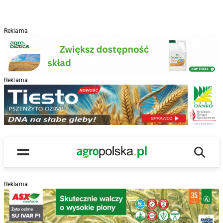
Reklama
Reklama
R
Wyszu
Main Logo
Menu
Reklama