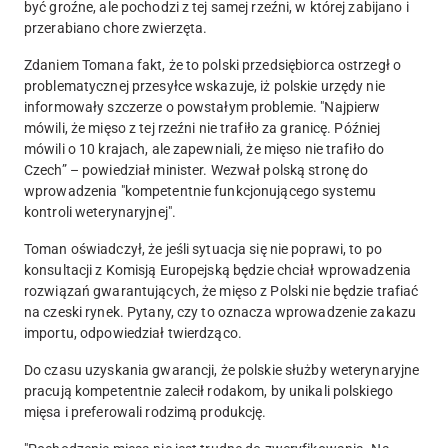
być groźne, ale pochodzi z tej samej rzeźni, w której zabijano i
przerabiano chore zwierzęta.
Zdaniem Tomana fakt, że to polski przedsiębiorca ostrzegł o
problematycznej przesyłce wskazuje, iż polskie urzędy nie
informowały szczerze o powstałym problemie. "Najpierw
mówili, że mięso z tej rzeźni nie trafiło za granicę. Później
mówili o 10 krajach, ale zapewniali, że mięso nie trafiło do
Czech” – powiedział minister. Wezwał polską stronę do
wprowadzenia "kompetentnie funkcjonującego systemu
kontroli weterynaryjnej".
Toman oświadczył, że jeśli sytuacja się nie poprawi, to po
konsultacji z Komisją Europejską będzie chciał wprowadzenia
rozwiązań gwarantujących, że mięso z Polski nie będzie trafiać
na czeski rynek. Pytany, czy to oznacza wprowadzenie zakazu
importu, odpowiedział twierdząco.
Do czasu uzyskania gwarancji, że polskie służby weterynaryjne
pracują kompetentnie zalecił rodakom, by unikali polskiego
mięsa i preferowali rodzimą produkcję.