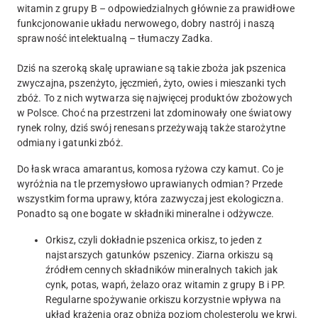
witamin z grupy B – odpowiedzialnych głównie za prawidłowe
funkcjonowanie układu nerwowego, dobry nastrój i naszą
sprawność intelektualną – tłumaczy Zadka.
Dziś na szeroką skalę uprawiane są takie zboża jak pszenica
zwyczajna, pszenżyto, jęczmień, żyto, owies i mieszanki tych
zbóż. To z nich wytwarza się najwięcej produktów zbożowych
w Polsce. Choć na przestrzeni lat zdominowały one światowy
rynek rolny, dziś swój renesans przeżywają także starożytne
odmiany i gatunki zbóż.
Do łask wraca amarantus, komosa ryżowa czy kamut. Co je
wyróżnia na tle przemysłowo uprawianych odmian? Przede
wszystkim forma uprawy, która zazwyczaj jest ekologiczna.
Ponadto są one bogate w składniki mineralne i odżywcze.
Orkisz, czyli dokładnie pszenica orkisz, to jeden z
najstarszych gatunków pszenicy. Ziarna orkiszu są
źródłem cennych składników mineralnych takich jak
cynk, potas, wapń, żelazo oraz witamin z grupy B i PP.
Regularne spożywanie orkiszu korzystnie wpływa na
układ krążenia oraz obniża poziom cholesterolu we krwi.