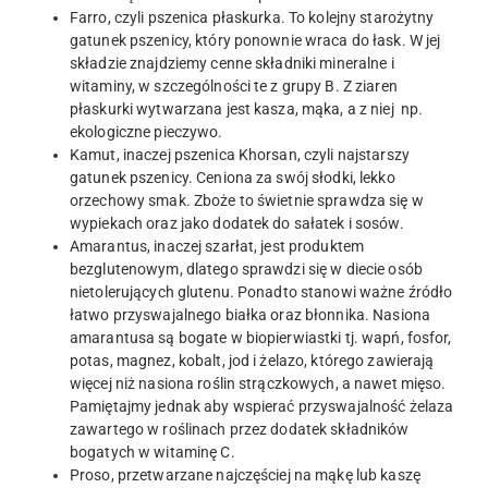
Farro, czyli pszenica płaskurka. To kolejny starożytny
gatunek pszenicy, który ponownie wraca do łask. W jej
składzie znajdziemy cenne składniki mineralne i
witaminy, w szczególności te z grupy B. Z ziaren
płaskurki wytwarzana jest kasza, mąka, a z niej np.
ekologiczne pieczywo.
Kamut, inaczej pszenica Khorsan, czyli najstarszy
gatunek pszenicy. Ceniona za swój słodki, lekko
orzechowy smak. Zboże to świetnie sprawdza się w
wypiekach oraz jako dodatek do sałatek i sosów.
Amarantus, inaczej szarłat, jest produktem
bezglutenowym, dlatego sprawdzi się w diecie osób
nietolerujących glutenu. Ponadto stanowi ważne źródło
łatwo przyswajalnego białka oraz błonnika. Nasiona
amarantusa są bogate w biopierwiastki tj. wapń, fosfor,
potas, magnez, kobalt, jod i żelazo, którego zawierają
więcej niż nasiona roślin strączkowych, a nawet mięso.
Pamiętajmy jednak aby wspierać przyswajalność żelaza
zawartego w roślinach przez dodatek składników
bogatych w witaminę C.
Proso, przetwarzane najczęściej na mąkę lub kaszę