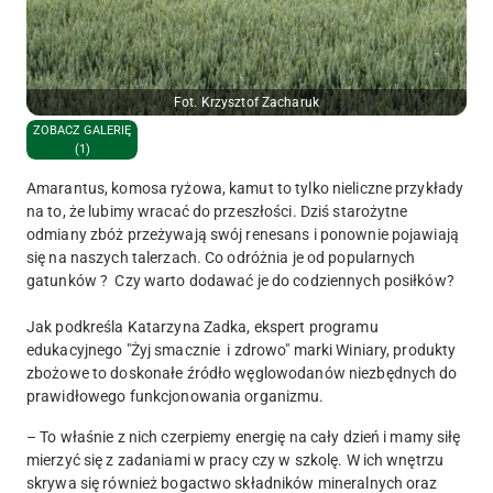
Fot. Krzysztof Zacharuk
ZOBACZ GALERIĘ
(1)
Amarantus, komosa ryżowa, kamut to tylko nieliczne przykłady
na to, że lubimy wracać do przeszłości. Dziś starożytne
odmiany zbóż przeżywają swój renesans i ponownie pojawiają
się na naszych talerzach. Co odróżnia je od popularnych
gatunków ? Czy warto dodawać je do codziennych posiłków?
Jak podkreśla Katarzyna Zadka, ekspert programu
edukacyjnego "Żyj smacznie i zdrowo" marki Winiary, produkty
zbożowe to doskonałe źródło węglowodanów niezbędnych do
prawidłowego funkcjonowania organizmu.
– To właśnie z nich czerpiemy energię na cały dzień i mamy siłę
mierzyć się z zadaniami w pracy czy w szkolę. W ich wnętrzu
skrywa się również bogactwo składników mineralnych oraz