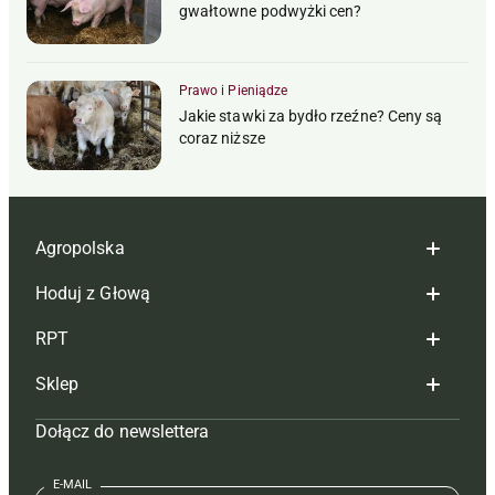
gwałtowne podwyżki cen?
Prawo i Pieniądze
Jakie stawki za bydło rzeźne? Ceny są
coraz niższe
Agropolska
Hoduj z Głową
Redakcja
RPT
Reklama
Hoduj z głową bydło
Sklep
Tagi
Hoduj z głową świnie
Redakcja
Dołącz do newslettera
Mapa serwisu
Prenumerata
Prenumerata
Czasopisma i prenumerata
Kontakt
Redakcja
Reklama
Książki
E-MAIL