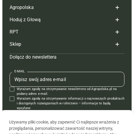
Agropolska
Hoduj z Głową
Redakcja
RPT
Reklama
Hoduj z głową bydło
Sklep
Tagi
Hoduj z głową świnie
Redakcja
Dołącz do newslettera
Mapa serwisu
Prenumerata
Prenumerata
Czasopisma i prenumerata
Kontakt
Redakcja
Reklama
Książki
E-MAIL
Regulamin
Kontakt
Kontakt
Regulamin
Wyrażam zgodę na otrzymywanie newslettera od Agropolska.pl na
Polityka prywatności
Reklama
Krzyżówki
podany adres e-mail.
Wyrażam zgodę na otrzymywanie informacji o najnowszych produktach
i dostępnych rozwiązaniach w rolnictwie – informacje te będą
wysyłane
od APRA sp. z o.o. w imieniu partnerów.
Używamy pliki cookie, aby zapewnić Ci najlepsze wrażenia z
przeglądania, personalizować zawartość naszej witryny,