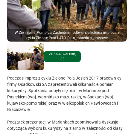
W Zielinie na Pomorzu Zachodnim odbyła się kolejna impreza z
cyklu Zielone Pola LATO. Foto_materialy_prasowe
ZOBACZ GALERIĘ
(9)
Podczas imprez z cyklu Zielone Pola Jesień 2017 pracownicy
firmy Osadkowski SA zaprezentowali kilkanaście odmian
kukurydzy. Spotkania odbyły się m.in.
w Mariance pod
Pasłękiem (woj. warmińsko-mazurskie), w Sadkach (woj.
kujawsko-pomorskie) oraz w wielkopolskich Pawłowicach i
Braciszewie.
Początek prezentacji w Mariankach zdominowała dyskusja
dotycząca wyboru kukurydzy na ziarno w zależności od klasy