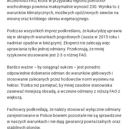
wczesności FAO, która w przypadku regionu północno-
wschodniego powinna maksymalnie wynosić 230. Wynika to z
warunków klimatycznych, możliwych opóźnionych siewów na
wiosnę oraz krótkiego okresu wegetacyjnego.
Podczas wszystkich imprez podkreślano, że kukurydzę uprawia
się w skrajnych warunkach pogodowych (susza w 2015 roku i
nadmiar opadów w bieżącym). Eksperci nie zalecają więc
uprawiania tylko jednej odmiany. Przekonują, że mniej
ryzykowne stosowanie jest 2-3 o różnej FAO.
Bardzo ważne – by osiągnąć sukces – jest ponadto
odpowiednie dobieranie odmian do warunków glebowych i
stosowanie zalecanych przez hodowców norm wysiewu na
hektar. Trzeba też pamiętać, by mniej zasobne stanowiska
zasiewać mniejszą obsadą, a wczesne odmiany z niższą FAO z
większą.
Fachowcy podkreślają, że należy stosować wyłącznie odmiany
zarejestrowane w Polsce bowiem pozostałe nie są sprawdzone
w naszych warunkach i nie dają gwarancji powtarzalnych oraz
stabilnych plonów.