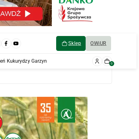
Sklep
OWiUR
ień Kukurydzy Garzyn
0