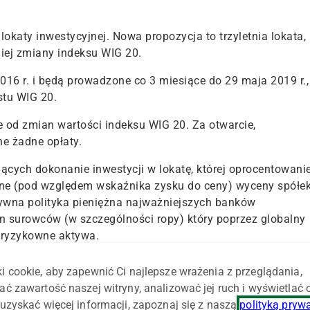
okaty inwestycyjnej. Nowa propozycja to trzyletnia lokata,
niej zmiany indeksu WIG 20.
016 r. i będą prowadzone co 3 miesiące do 29 maja 2019 r.,
stu WIG 20.
e od zmian wartości indeksu WIG 20. Za otwarcie,
ne żadne opłaty.
ących dokonanie inwestycji w lokatę, której oprocentowani
yjne (pod względem wskaźnika zysku do ceny) wyceny spółe
ywna polityka pieniężna najważniejszych banków
en surowców (w szczególności ropy) który poprzez globalny
a ryzykowne aktywa.
 klientów posiadających wiedzę w zakresie rynków
i cookie, aby zapewnić Ci najlepsze wrażenia z przeglądania,
ania części swoich oszczędności, pomimo braku pewności
ać zawartość naszej witryny, analizować jej ruch i wyświetlać
uzyskać więcej informacji, zapoznaj się z naszą
polityką pryw