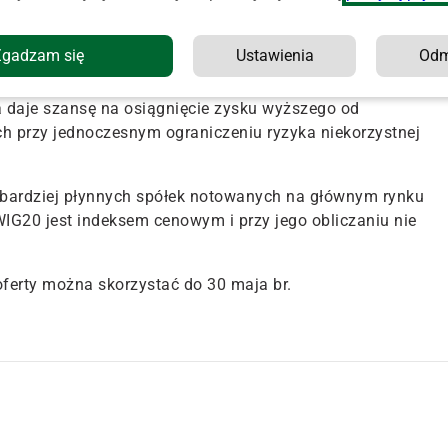
zycja dla osób, które poszukują alternatywy dla
ją potencjał przyszłego wzrostu polskiego rynku akcji –
Zgadzam się
Ustawienia
Od
roduktów Detalicznych Banku BGŻ BNP Paribas.
na daje szansę na osiągnięcie zysku wyższego od
 przy jednoczesnym ograniczeniu ryzyka niekorzystnej
jbardziej płynnych spółek notowanych na głównym rynku
G20 jest indeksem cenowym i przy jego obliczaniu nie
oferty można skorzystać do 30 maja br.