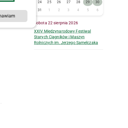
24
25
26
27
28
29
30
31
1
2
3
4
5
6
mawiam
Sobota 22 sierpnia 2026
XXIV Międzynarodowy Festiwal
Starych Ciągników i Maszyn
Rolniczych im. Jerzego Samelczaka