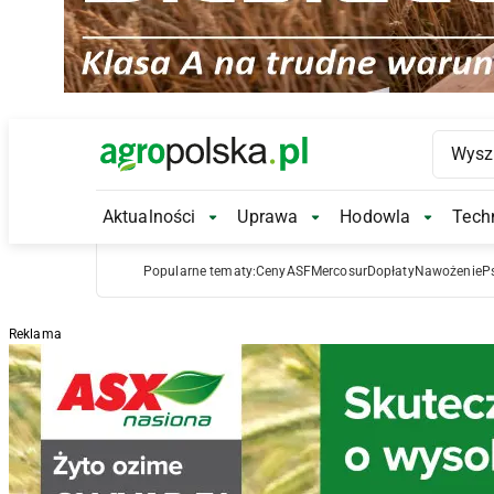
Main Logo
Aktualności
Uprawa
Hodowla
Techn
Aktualności Submenu
Uprawa Submenu
Hodowl
Popularne tematy:
Ceny
ASF
Mercosur
Dopłaty
Nawożenie
P
Reklama