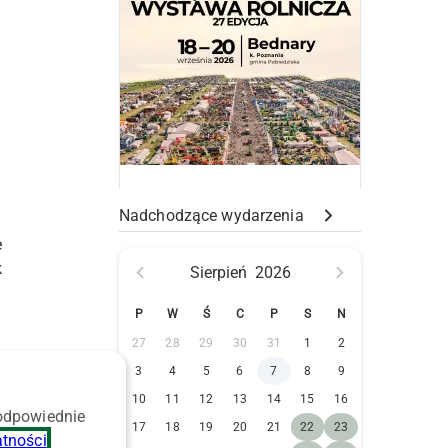
Nadchodzące wydarzenia
e
k
Sierpień
2026
P
W
Ś
C
P
S
N
27
28
29
30
31
1
2
3
4
5
6
7
8
9
10
11
12
13
14
15
16
 odpowiednie
17
18
19
20
21
22
23
atności
.