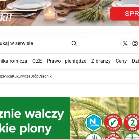
Main Navigation
ika rolnicza
OZE
Prawo i pieniądze
Z branży
Ceny
Dz
a Submenu
szenica
Kukurydza
Drób
Ciągniki