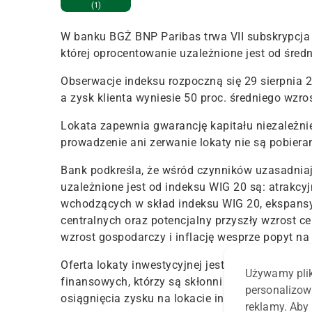
(1)
W banku BGŻ BNP Paribas trwa VII subskrypcja l
której oprocentowanie uzależnione jest od śred
Obserwacje indeksu rozpoczną się 29 sierpnia 2
a zysk klienta wyniesie 50 proc. średniego wzro
Lokata zapewnia gwarancję kapitału niezależni
prowadzenie ani zerwanie lokaty nie są pobiera
Bank podkreśla, że wśród czynników uzasadniaj
uzależnione jest od indeksu WIG 20 są: atrakc
wchodzących w skład indeksu WIG 20, ekspans
centralnych oraz potencjalny przyszły wzrost c
wzrost gospodarczy i inflację wesprze popyt n
Oferta lokaty inwestycyjnej jest skierowana do
Używamy plik
finansowych, którzy są skłonni do zainwestow
personalizow
osiągnięcia zysku na lokacie inwestycyjnej.
reklamy. Aby 