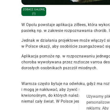
ZOBACZ GALERIĘ
(1)
W Opolu powstaje aplikacja ziBees, która wyko
pasieką np. w zakresie rozpoznawania chorób. 
Jednak w działania projektowe może włączyć się 
w Polsce okazji, aby osobiście zaangażować się 
Aplikacja pomoże np. w rozpoznawaniu jednego 
choroba wywoływana przez roztocze varroa destr
dorosłych osobnikach pszczół miodnych.
Warroza często bytuje na odwłoku, gdyż ma ro
i mogą je nakłuwać, aby żywić się hemolimfą,
krwionośnym, do których należą pszczoły. Został
Używamy plik
niemal cały świat. W Polsce jest obecna od lat 8
personalizow
reklamy. Aby 