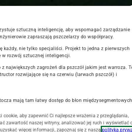
rzystuje sztuczną inteligencję, aby wspomagać zarządzanie
Inżynierowie zapraszają pszczelarzy do współpracy.
każdy, nie tylko specjaliści. Projekt to jedna z pierwszych
w rozwój sztucznej inteligencji.
z największych zagrożeń dla pszczół jakim jest warroza. T
uctor rozwijające się na czerwiu (larwach pszczół) i
ztocza mają tam łatwy dostęp do błon międzysegmentowyc
 czyli płynem ustrojowym owadów z otwartym układem
a przyniesiona z Azji i w ciągu 40 lat opanowała cały
i cookie, aby zapewnić Ci najlepsze wrażenia z przeglądania,
0.
ać zawartość naszej witryny, analizować jej ruch i wyświetlać
uzyskać więcej informacji, zapoznaj się z naszą
polityką pryw