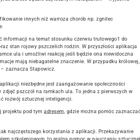
fikowanie innych niż warroza chorób np. zgnilec
e.
ć informacji na temat stosunku czerwiu trutowego1 do
oraz stan rojowy pszczelich rodzin. W przyszłości aplikacja
mce ula i umożliwi reakcję jeśli będzie ona niewidoczna
formacje mają niebagatelne znaczenie. W przypadku królowej,
nie – zaznacza Stapowicz.
 aplikacji niezbędne jest zaangażowanie społeczności
by zdjęć pszczół na ramkach ula. To jedna z pierwszych w
 rozwój sztucznej inteligencji.
j projektu pod tym
adresem
, gdzie można pomóc zaznacza
ak najczęstszego korzystania z aplikacji. Przekazywanie
riałem szkoleniowym, to realna pomoc w nauczaniu sztuczne