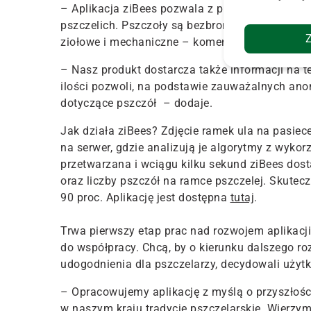
– Aplikacja ziBees pozwala z precyzją większą 
pszczelich. Pszczoły są bezbronne przed pasoży
ziołowe i mechaniczne – komentuje Bartłomiej 
– Nasz produkt dostarcza także informacji na t
ilości pozwoli, na podstawie zauważalnych an
dotyczące pszczół – dodaje.
Jak działa ziBees? Zdjęcie ramek ula na pasie
na serwer, gdzie analizują je algorytmy z wykorz
przetwarzana i wciągu kilku sekund ziBees dost
oraz liczby pszczół na ramce pszczelej. Skutec
90 proc. Aplikację jest dostępna
tutaj
.
Trwa pierwszy etap prac nad rozwojem aplikacji
do współpracy. Chcą, by o kierunku dalszego roz
udogodnienia dla pszczelarzy, decydowali użyt
– Opracowujemy aplikację z myślą o przyszłośc
w naszym kraju tradycje pszczelarskie. Wierzy