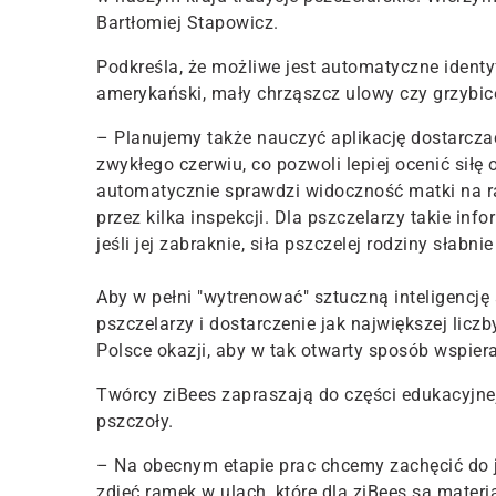
Bartłomiej Stapowicz.
Podkreśla, że możliwe jest automatyczne identy
amerykański, mały chrząszcz ulowy czy grzybic
– Planujemy także nauczyć aplikację dostarcza
zwykłego czerwiu, co pozwoli lepiej ocenić siłę 
automatycznie sprawdzi widoczność matki na ra
przez kilka inspekcji. Dla pszczelarzy takie in
jeśli jej zabraknie, siła pszczelej rodziny słab
Aby w pełni "wytrenować" sztuczną inteligencję
pszczelarzy i dostarczenie jak największej licz
Polsce okazji, aby w tak otwarty sposób wspierać
Twórcy ziBees zapraszają do części edukacyjne
pszczoły.
– Na obecnym etapie prac chcemy zachęcić do j
zdjęć ramek w ulach, które dla ziBees są mate