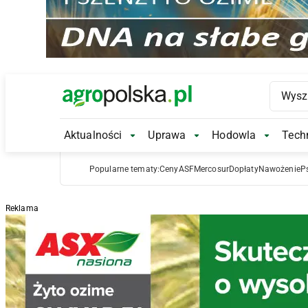
Main Logo
Aktualności
Uprawa
Hodowla
Techn
Aktualności Submenu
Uprawa Submenu
Hodowl
Popularne tematy:
Ceny
ASF
Mercosur
Dopłaty
Nawożenie
P
Reklama