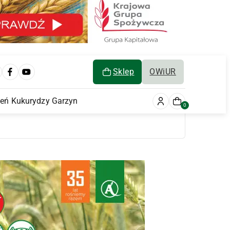
Sklep
OWiUR
ień Kukurydzy Garzyn
0