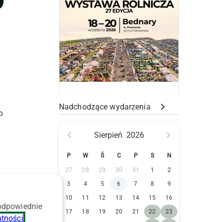
Nadchodzące wydarzenia
o
Sierpień
2026
P
W
Ś
C
P
S
N
h
27
28
29
30
31
1
2
3
4
5
6
7
8
9
10
11
12
13
14
15
16
 odpowiednie
17
18
19
20
21
22
23
atności
.