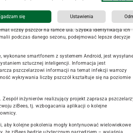
niż ludzkie oko wykryć tę jedną z najgroźniejszych chorób
tem, a w celu ich leczenia stosuje się metody chemiczne,
Zgadzam się
Ustawienia
Od
Stapowicz, junior product manager w ziBees.
emat liczby pszczół na ramce ula. Szybka identyfikacja ich
omalii podczas danego sezonu, podejmować lepsze decyzje
ce, wykonane smartfonem z systemem Android, jest wysyłan
ystaniem sztucznej inteligencji. Informacja jest
arcza pszczelarzowi informacji na temat infekcji warrozy
zność wykrywania liczby pszczół kształtuje się na poziomie
. Zespół inżynierów realizujący projekt zaprasza pszczelarz
woju ziBees, tj. wzbogacania aplikacji o kolejne
kownicy.
i, aby kolejne pokolenia mogły kontynuować wielowiekowe
my, że ziBees będzie użytecznym narzędziem – wyjaśnia