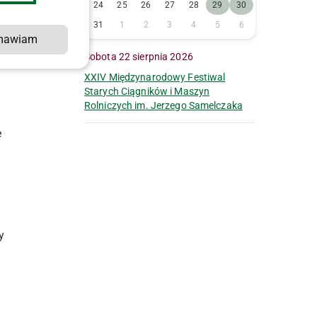
24
25
26
27
28
29
30
31
1
2
3
4
5
6
mawiam
Sobota 22 sierpnia 2026
XXIV Międzynarodowy Festiwal
Starych Ciągników i Maszyn
Rolniczych im. Jerzego Samelczaka
e
y