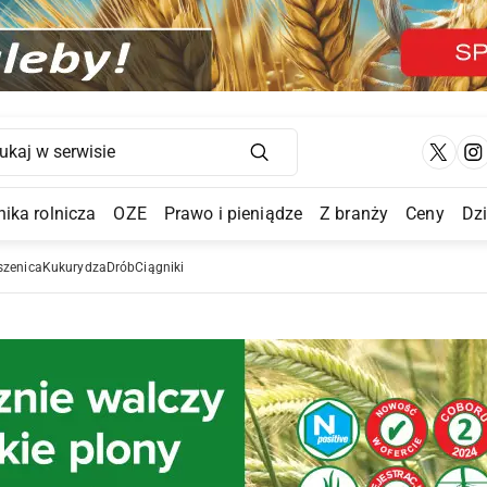
Main Navigation
ika rolnicza
OZE
Prawo i pieniądze
Z branży
Ceny
Dz
a Submenu
szenica
Kukurydza
Drób
Ciągniki