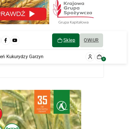
Sklep
OWiUR
ień Kukurydzy Garzyn
0