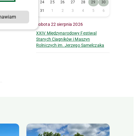
24
25
26
27
28
29
30
31
1
2
3
4
5
6
mawiam
Sobota 22 sierpnia 2026
XXIV Międzynarodowy Festiwal
Starych Ciągników i Maszyn
Rolniczych im. Jerzego Samelczaka