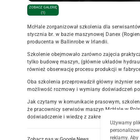
ZOBACZ GALERIĘ
(1)
McHale zorganizował szkolenia dla serwisantów
stycznia br. w bazie maszynowej Danex (Rogienic
producenta w Ballinrobe w Irlandii.
Szkolenie obejmowało zarówno zajęcia praktycz
tylko budowę maszyn, (głównie układów hydrauli
również obserwację procesu produkcji w fabryce
Oba szkolenia przeprowadził główny inżynier se
możliwość rozmowy i wymiany doświadczeń po 
Jak czytamy w komunikacie prasowym, szkolenia
że pracownicy serwisów maszyn McHale w Pols
doświadczenie i wiedzę z zakresu budowy i funk
Używamy plik
personalizow
reklamy. Aby 
Zobacz nas w Google News