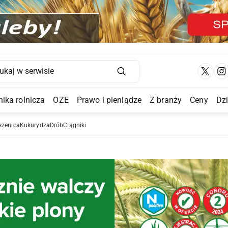
Main Navigation
ika rolnicza
OZE
Prawo i pieniądze
Z branży
Ceny
Dz
a Submenu
szenica
Kukurydza
Drób
Ciągniki