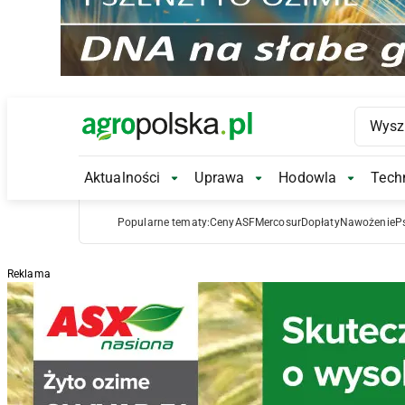
Main Logo
Aktualności
Uprawa
Hodowla
Techn
Aktualności Submenu
Uprawa Submenu
Hodowl
Popularne tematy:
Ceny
ASF
Mercosur
Dopłaty
Nawożenie
P
Reklama