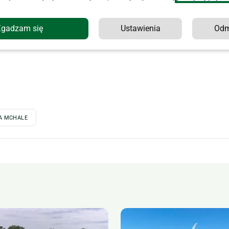
Zgadzam się
Ustawienia
Od
A MCHALE