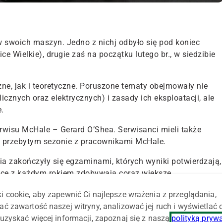
 swoich maszyn. Jedno z nichj odbyło się pod koniec
e Wielkie), drugie zaś na początku lutego br., w siedzibie
ne, jak i teoretyczne. Poruszone tematy obejmowały nie
cznych oraz elektrycznych) i zasady ich eksploatacji, ale
.
rwisu McHale – Gerard O’Shea. Serwisanci mieli także
przebytym sezonie z pracownikami McHale.
 zakończyły się egzaminami, których wyniki potwierdzają,
ce z każdym rokiem zdobywają coraz większe
cjonowania pras, owijarek i prasoowijarek McHale.
i cookie, aby zapewnić Ci najlepsze wrażenia z przeglądania,
ać zawartość naszej witryny, analizować jej ruch i wyświetlać
uzyskać więcej informacji, zapoznaj się z naszą
polityką pryw