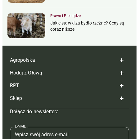
Prawo i Pieniądze
Jakie stawki za bydło rzeźne? Ceny są
coraz niższe
Agropolska
Hoduj z Głową
Redakcja
RPT
Reklama
Hoduj z głową bydło
Sklep
Tagi
Hoduj z głową świnie
Redakcja
Dołącz do newslettera
Mapa serwisu
Prenumerata
Prenumerata
Czasopisma i prenumerata
Kontakt
Redakcja
Reklama
Książki
E-MAIL
Regulamin
Kontakt
Kontakt
Regulamin