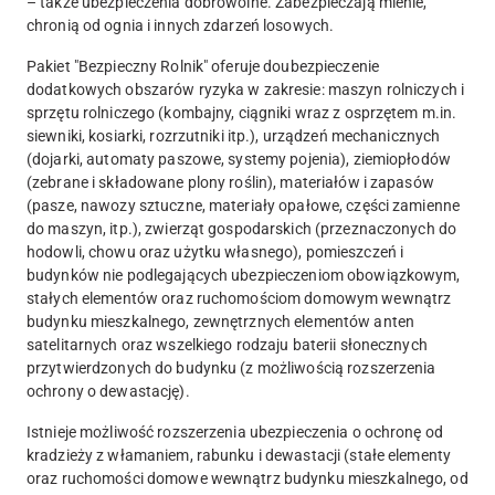
– także ubezpieczenia dobrowolne. Zabezpieczają mienie,
chronią od ognia i innych zdarzeń losowych.
Pakiet "Bezpieczny Rolnik" oferuje doubezpieczenie
dodatkowych obszarów ryzyka w zakresie: maszyn rolniczych i
sprzętu rolniczego (kombajny, ciągniki wraz z osprzętem m.in.
siewniki, kosiarki, rozrzutniki itp.), urządzeń mechanicznych
(dojarki, automaty paszowe, systemy pojenia), ziemiopłodów
(zebrane i składowane plony roślin), materiałów i zapasów
(pasze, nawozy sztuczne, materiały opałowe, części zamienne
do maszyn, itp.), zwierząt gospodarskich (przeznaczonych do
hodowli, chowu oraz użytku własnego), pomieszczeń i
budynków nie podlegających ubezpieczeniom obowiązkowym,
stałych elementów oraz ruchomościom domowym wewnątrz
budynku mieszkalnego, zewnętrznych elementów anten
satelitarnych oraz wszelkiego rodzaju baterii słonecznych
przytwierdzonych do budynku (z możliwością rozszerzenia
ochrony o dewastację).
Istnieje możliwość rozszerzenia ubezpieczenia o ochronę od
kradzieży z włamaniem, rabunku i dewastacji (stałe elementy
oraz ruchomości domowe wewnątrz budynku mieszkalnego, od