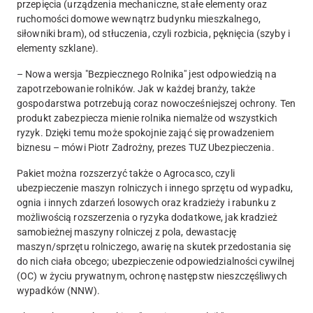
przepięcia (urządzenia mechaniczne, stałe elementy oraz
ruchomości domowe wewnątrz budynku mieszkalnego,
siłowniki bram), od stłuczenia, czyli rozbicia, pęknięcia (szyby i
elementy szklane).
– Nowa wersja "Bezpiecznego Rolnika" jest odpowiedzią na
zapotrzebowanie rolników. Jak w każdej branży, także
gospodarstwa potrzebują coraz nowocześniejszej ochrony. Ten
produkt zabezpiecza mienie rolnika niemalże od wszystkich
ryzyk. Dzięki temu może spokojnie zająć się prowadzeniem
biznesu – mówi Piotr Zadrożny, prezes TUZ Ubezpieczenia.
Pakiet można rozszerzyć także o Agrocasco, czyli
ubezpieczenie maszyn rolniczych i innego sprzętu od wypadku,
ognia i innych zdarzeń losowych oraz kradzieży i rabunku z
możliwością rozszerzenia o ryzyka dodatkowe, jak kradzież
samobieżnej maszyny rolniczej z pola, dewastację
maszyn/sprzętu rolniczego, awarię na skutek przedostania się
do nich ciała obcego; ubezpieczenie odpowiedzialności cywilnej
(OC) w życiu prywatnym, ochronę następstw nieszczęśliwych
wypadków (NNW).