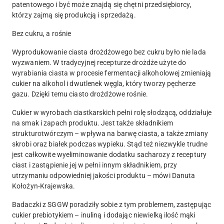
patentowego i być może znajdą się chętni przedsiębiorcy,
którzy zajmą się produkcją i sprzedażą.
Bez cukru, a rośnie
Wyprodukowanie ciasta drożdżowego bez cukru było nie lada
wyzwaniem. W tradycyjnej recepturze drożdże użyte do
wyrabiania ciasta w procesie fermentacji alkoholowej zmieniają
cukier na alkohol i dwutlenek węgla, który tworzy pęcherze
gazu. Dzięki temu ciasto drożdżowe rośnie.
Cukier w wyrobach ciastkarskich pełni rolę słodzącą, oddziałuje
na smak i zapach produktu. Jest także składnikiem
strukturotwórczym – wpływa na barwę ciasta, a także zmiany
skrobi oraz białek podczas wypieku. Stąd też niezwykle trudne
jest całkowite wyeliminowanie dodatku sacharozy z receptury
ciast i zastąpienie jej w pełni innym składnikiem, przy
utrzymaniu odpowiedniej jakości produktu – mówi Danuta
Kołożyn-Krajewska.
Badaczki z SGGW poradziły sobie z tym problemem, zastępując
cukier prebiotykiem – inuliną i dodając niewielką ilość mąki