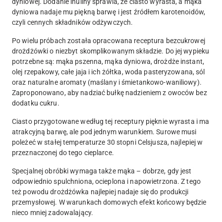
dyniowej. Dodanie inuliny sprawia, że ciasto wyrasta, a mąka
dyniowa nadaje mu piękną barwę i jest źródłem karotenoidów,
czyli cennych składników odżywczych.
Po wielu próbach została opracowana receptura bezcukrowej
drożdżówki o niezbyt skomplikowanym składzie. Do jej wypieku
potrzebne są: mąka pszenna, mąka dyniowa, drożdże instant,
olej rzepakowy, całe jaja i ich żółtka, woda pasteryzowana, sól
oraz naturalne aromaty (maślany i śmietankowo-waniliowy).
Zaproponowano, aby nadziać bułkę nadzieniem z owoców bez
dodatku cukru.
Ciasto przygotowane według tej receptury pięknie wyrasta i ma
atrakcyjną barwę, ale pod jednym warunkiem. Surowe musi
poleżeć w stałej temperaturze 30 stopni Celsjusza, najlepiej w
przeznaczonej do tego cieplarce.
Specjalnej obróbki wymaga także mąka – dobrze, gdy jest
odpowiednio spulchniona, ocieplona i napowietrzona. Z tego
też powodu drożdżówka najlepiej nadaje się do produkcji
przemysłowej. W warunkach domowych efekt końcowy będzie
nieco mniej zadowalający.