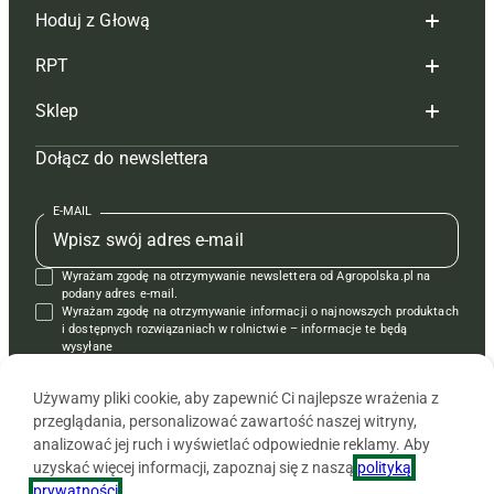
Hoduj z Głową
Redakcja
RPT
Reklama
Hoduj z głową bydło
Sklep
Tagi
Hoduj z głową świnie
Redakcja
Dołącz do newslettera
Mapa serwisu
Prenumerata
Prenumerata
Czasopisma i prenumerata
Kontakt
Redakcja
Reklama
Książki
E-MAIL
Regulamin
Kontakt
Kontakt
Regulamin
Wyrażam zgodę na otrzymywanie newslettera od Agropolska.pl na
Polityka prywatności
Reklama
Krzyżówki
podany adres e-mail.
Wyrażam zgodę na otrzymywanie informacji o najnowszych produktach
i dostępnych rozwiązaniach w rolnictwie – informacje te będą
wysyłane
od APRA sp. z o.o. w imieniu partnerów.
Używamy pliki cookie, aby zapewnić Ci najlepsze wrażenia z
przeglądania, personalizować zawartość naszej witryny,
analizować jej ruch i wyświetlać odpowiednie reklamy. Aby
uzyskać więcej informacji, zapoznaj się z naszą
polityką
prywatności
.