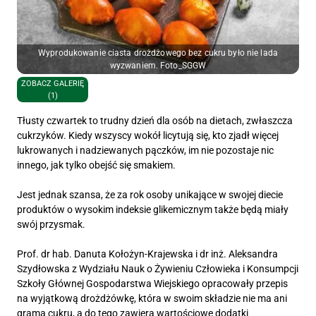
Wyprodukowanie ciasta drożdżowego bez cukru było nie lada
wyzwaniem. Foto_SGGW
ZOBACZ GALERIĘ
(1)
Tłusty czwartek to trudny dzień dla osób na dietach, zwłaszcza
cukrzyków. Kiedy wszyscy wokół licytują się, kto zjadł więcej
lukrowanych i nadziewanych pączków, im nie pozostaje nic
innego, jak tylko obejść się smakiem.
Jest jednak szansa, że za rok osoby unikające w swojej diecie
produktów o wysokim indeksie glikemicznym także będą miały
swój przysmak.
Prof. dr hab. Danuta Kołożyn-Krajewska i dr inż. Aleksandra
Szydłowska z Wydziału Nauk o Żywieniu Człowieka i Konsumpcji
Szkoły Głównej Gospodarstwa Wiejskiego opracowały przepis
na wyjątkową drożdżówkę, która w swoim składzie nie ma ani
grama cukru, a do tego zawiera wartościowe dodatki