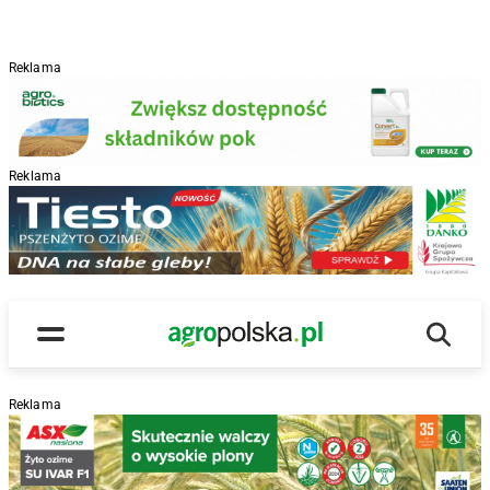
Reklama
Reklama
R
Wyszu
Main Logo
Menu
Reklama