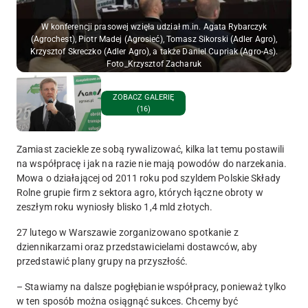
W konferencji prasowej wzięła udział m.in. Agata Rybarczyk
(Agrochest), Piotr Madej (Agrosieć), Tomasz Sikorski (Adler Agro),
Krzysztof Skreczko (Adler Agro), a także Daniel Cupriak (Agro-As).
Foto_Krzysztof Zacharuk
ZOBACZ GALERIĘ
(16)
Zamiast zaciekle ze sobą rywalizować, kilka lat temu postawili
na współpracę i jak na razie nie mają powodów do narzekania.
Mowa o działającej od 2011 roku pod szyldem Polskie Składy
Rolne grupie firm z sektora agro, których łączne obroty w
zeszłym roku wyniosły blisko 1,4 mld złotych.
27 lutego w Warszawie zorganizowano spotkanie z
dziennikarzami oraz przedstawicielami dostawców, aby
przedstawić plany grupy na przyszłość.
– Stawiamy na dalsze pogłębianie współpracy, ponieważ tylko
w ten sposób można osiągnąć sukces. Chcemy być