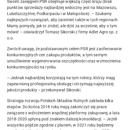
Swoim zasięgiem PSR obejmuje większą część kraju (brak
punktów sprzedaży najbardziej widoczny jest na Mazowszu,
Lubelszczyźnie, Podkarpaciu i w Małopolsce). – Szukamy
najlepszych rozwiązań, aby zaistnieć także w tych regionach.
Mamy pomysły, jak to zrobić, ale dziś za wcześnie, aby o tym
mówić – oświadczył Tomasz Sikorski z firmy Adler Agro sp. z
o.o.
Zwrócił uwagę, że podstawowym celem PSR jest zaoferowanie
konkurencyjnych cen zakupu produktów, a tym samym
umożliwienie wygenerowania oszczędności oraz wzmocnienia
konkurencyjności na rynku.
– Jednak najbardziej korzystają na tym rolnicy, którzy mają
zapewnioną profesjonalną obsługę i otrzymują najwyższej
jakości produkty – przekonywał Sikorski.
Strategia rozwoju Polskich Składów Rolnych zakłada kilka
etapów. Do końca 2018 roku mają zakończyć się prace
związane z wdrożeniem wspólnej platformy zakupowej, a lata
2018-2020 upłyną pod znakiem dalszej konsolidacji. – Jeżeli
wszystko pójdzie zgodnie z planem, w 2021 roku będziemy