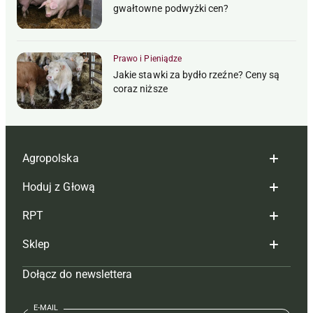
gwałtowne podwyżki cen?
Prawo i Pieniądze
Jakie stawki za bydło rzeźne? Ceny są
coraz niższe
Agropolska
Hoduj z Głową
Redakcja
RPT
Reklama
Hoduj z głową bydło
Sklep
Tagi
Hoduj z głową świnie
Redakcja
Dołącz do newslettera
Mapa serwisu
Prenumerata
Prenumerata
Czasopisma i prenumerata
Kontakt
Redakcja
Reklama
Książki
E-MAIL