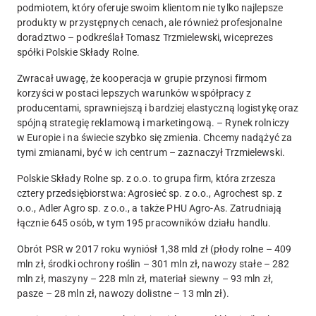
podmiotem, który oferuje swoim klientom nie tylko najlepsze
produkty w przystępnych cenach, ale również profesjonalne
doradztwo – podkreślał Tomasz Trzmielewski, wiceprezes
spółki Polskie Składy Rolne.
Zwracał uwagę, że kooperacja w grupie przynosi firmom
korzyści w postaci lepszych warunków współpracy z
producentami, sprawniejszą i bardziej elastyczną logistykę oraz
spójną strategię reklamową i marketingową. – Rynek rolniczy
w Europie i na świecie szybko się zmienia. Chcemy nadążyć za
tymi zmianami, być w ich centrum – zaznaczył Trzmielewski.
Polskie Składy Rolne sp. z o.o. to grupa firm, która zrzesza
cztery przedsiębiorstwa: Agrosieć sp. z o.o., Agrochest sp. z
o.o., Adler Agro sp. z o.o., a także PHU Agro-As. Zatrudniają
łącznie 645 osób, w tym 195 pracowników działu handlu.
Obrót PSR w 2017 roku wyniósł 1,38 mld zł (płody rolne – 409
mln zł, środki ochrony roślin – 301 mln zł, nawozy stałe – 282
mln zł, maszyny – 228 mln zł, materiał siewny – 93 mln zł,
pasze – 28 mln zł, nawozy dolistne – 13 mln zł).