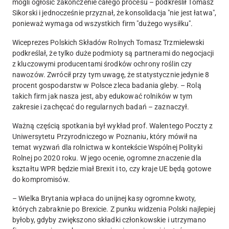
mogli ogłosić zakończenie całego procesu – podkreślił Tomasz
Sikorski i jednocześnie przyznał, że konsolidacja "nie jest łatwa",
ponieważ wymaga od wszystkich firm "dużego wysiłku".
Wiceprezes Polskich Składów Rolnych Tomasz Trzmielewski
podkreślał, że tylko duże podmioty są partnerami do negocjacji
z kluczowymi producentami środków ochrony roślin czy
nawozów. Zwrócił przy tym uwagę, że statystycznie jedynie 8
procent gospodarstw w Polsce zleca badania gleby. – Rolą
takich firm jak nasza jest, aby edukować rolników w tym
zakresie i zachęcać do regularnych badań – zaznaczył.
Ważną częścią spotkania był wykład prof. Walentego Poczty z
Uniwersytetu Przyrodniczego w Poznaniu, który mówił na
temat wyzwań dla rolnictwa w kontekście Wspólnej Polityki
Rolnej po 2020 roku. W jego ocenie, ogromne znaczenie dla
kształtu WPR będzie miał Brexit i to, czy kraje UE będą gotowe
do kompromisów.
– Wielka Brytania wpłaca do unijnej kasy ogromne kwoty,
których zabraknie po Brexicie. Z punku widzenia Polski najlepiej
byłoby, gdyby zwiększono składki członkowskie i utrzymano