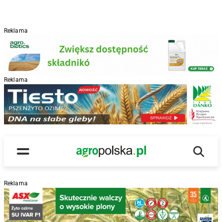
Reklama
Reklama
R
Wyszu
Main Logo
Menu
Reklama